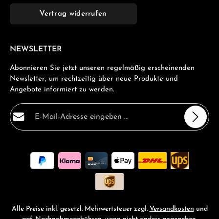
Vertrag widerrufen
NEWSLETTER
Abonnieren Sie jetzt unseren regelmäßig erscheinenden
Newsletter, um rechtzeitig über neue Produkte und
Angebote informiert zu werden.
E-Mail-Adresse*
Datenschutz
Die mit einem Stern (*) markierten Felder sind
Ich habe die
Datenschutzbestimmungen
zur Kenntnis
Pflichtfelder.
genommen und die
AGB
gelesen und bin mit ihnen
einverstanden.
*
Alle Preise inkl. gesetzl. Mehrwertsteuer zzgl.
Versandkosten
und