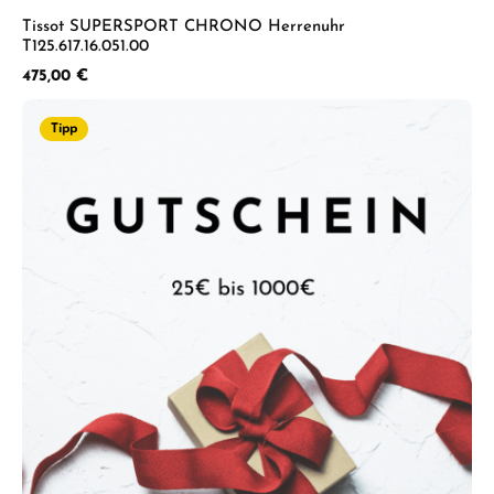
Tissot SUPERSPORT CHRONO Herrenuhr
T125.617.16.051.00
Regulärer Preis:
475,00 €
Tipp