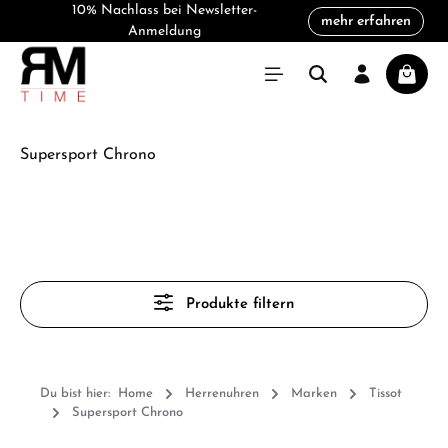
10% Nachlass bei Newsletter-
mehr erfahren
alt springen
Anmeldung
Warenk
Supersport Chrono
Produkte filtern
Du bist hier:
Home
Herrenuhren
Marken
Tissot
Supersport Chrono