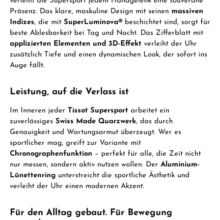
verleiht die Supersport jedem Handgelenk eine souveräne
Präsenz. Das klare, maskuline Design mit seinen
massiven
Indizes
, die mit
SuperLuminova®
beschichtet sind, sorgt für
beste Ablesbarkeit bei Tag und Nacht. Das Zifferblatt mit
applizierten Elementen und 3D-Effekt
verleiht der Uhr
zusätzlich Tiefe und einen dynamischen Look, der sofort ins
Auge fällt.
Leistung, auf die Verlass ist
Im Inneren jeder
Tissot Supersport
arbeitet ein
zuverlässiges
Swiss Made Quarzwerk
, das durch
Genauigkeit und Wartungsarmut überzeugt. Wer es
sportlicher mag, greift zur Variante mit
Chronographenfunktion
– perfekt für alle, die Zeit nicht
nur messen, sondern aktiv nutzen wollen. Der
Aluminium-
Lünettenring
unterstreicht die sportliche Ästhetik und
verleiht der Uhr einen modernen Akzent.
Für den Alltag gebaut. Für Bewegung