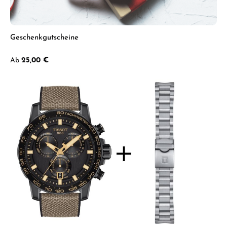
Geschenkgutscheine
Regulärer Preis:
Ab
25,00 €