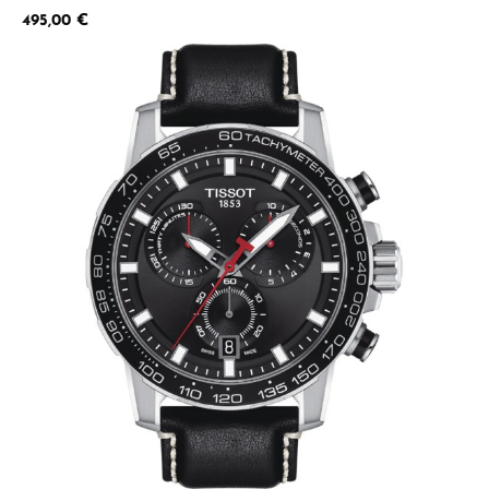
Regulärer Preis:
495,00 €