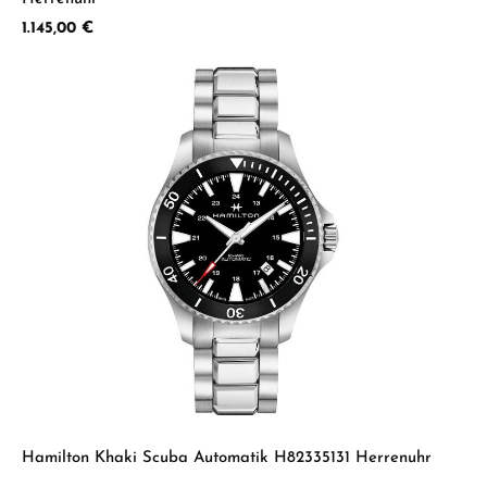
Regulärer Preis:
1.145,00 €
Hamilton Khaki Scuba Automatik H82335131 Herrenuhr