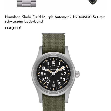
Hamilton Khaki Field Murph Automatik H70405130 Set mit
schwarzem Lederband
Regulärer Preis:
1.130,00 €