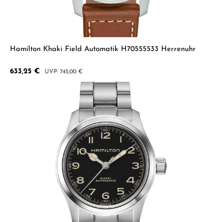
Hamilton Khaki Field Automatik H70555533 Herrenuhr
Verkaufspreis:
633,25 €
Regulärer Preis:
745,00 €