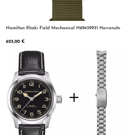
Hamilton Khaki Field Mechanical H69439931 Herrenuhr
Regulärer Preis:
625,00 €