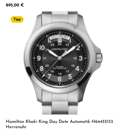
Regulärer Preis:
895,00 €
Tipp
Hamilton Khaki King Day Date Automatik H64455133
Herrenuhr