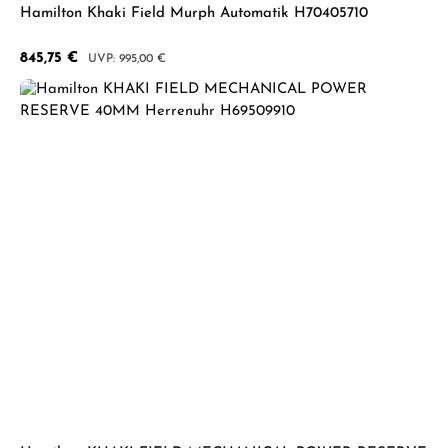
Hamilton Khaki Field Murph Automatik H70405710
Verkaufspreis:
845,75 €
Regulärer Preis:
995,00 €