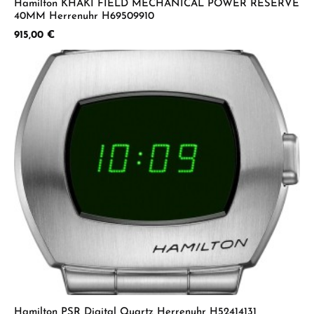
Hamilton KHAKI FIELD MECHANICAL POWER RESERVE
40MM Herrenuhr H69509910
Regulärer Preis:
915,00 €
Hamilton PSR Digital Quartz Herrenuhr H52414131