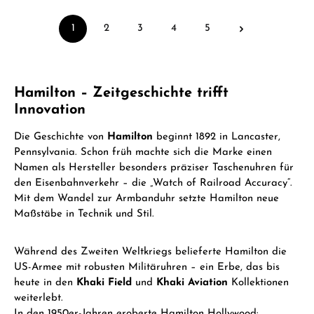
1
2
3
4
5
Seite
Seite
Seite
Seite
Seite
Hamilton – Zeitgeschichte trifft
Innovation
Die Geschichte von
Hamilton
beginnt 1892 in Lancaster,
Pennsylvania. Schon früh machte sich die Marke einen
Namen als Hersteller besonders präziser Taschenuhren für
den Eisenbahnverkehr – die „Watch of Railroad Accuracy“.
Mit dem Wandel zur Armbanduhr setzte Hamilton neue
Maßstäbe in Technik und Stil.
Während des Zweiten Weltkriegs belieferte Hamilton die
US-Armee mit robusten Militäruhren – ein Erbe, das bis
heute in den
Khaki Field
und
Khaki Aviation
Kollektionen
weiterlebt.
In den 1950er-Jahren eroberte Hamilton Hollywood: