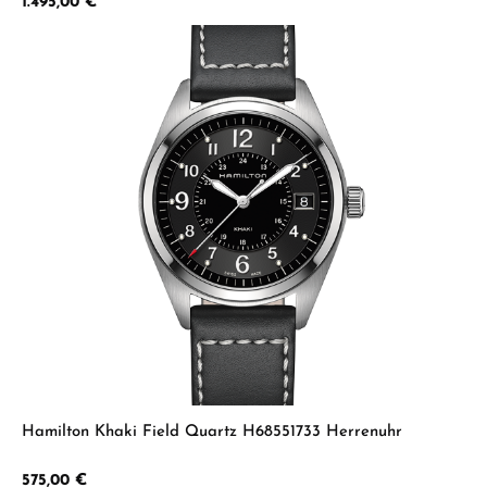
Regulärer Preis:
1.495,00 €
Hamilton Khaki Field Quartz H68551733 Herrenuhr
Regulärer Preis:
575,00 €