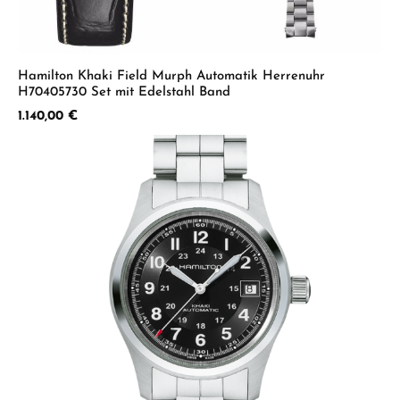
Hamilton Khaki Field Murph Automatik Herrenuhr
H70405730 Set mit Edelstahl Band
Regulärer Preis:
1.140,00 €