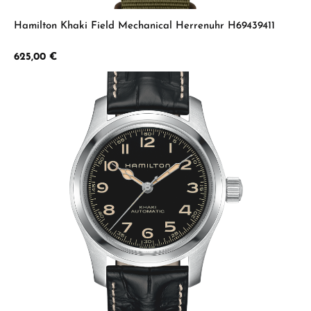
Hamilton Khaki Field Mechanical Herrenuhr H69439411
Regulärer Preis:
625,00 €