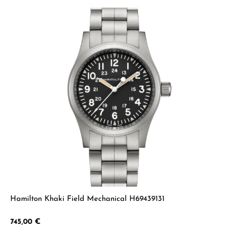
Hamilton Khaki Field Mechanical H69439131
Regulärer Preis:
745,00 €