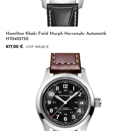
Hamilton Khaki Field Murph Herrenuhr Automatik
H70405730
Verkaufspreis:
877,00 €
Regulärer Preis:
995,00 €