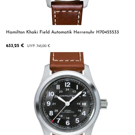
Hamilton Khaki Field Automatik Herrenuhr H70455533
Verkaufspreis:
633,25 €
Regulärer Preis:
745,00 €