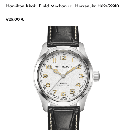
Hamilton Khaki Field Mechanical Herrenuhr H69439910
Regulärer Preis:
625,00 €