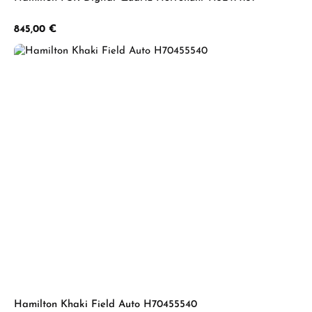
Regulärer Preis:
845,00 €
Hamilton Khaki Field Auto H70455540