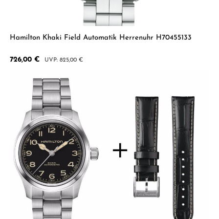
Hamilton Khaki Field Automatik Herrenuhr H70455133
Verkaufspreis:
726,00 €
Regulärer Preis:
825,00 €