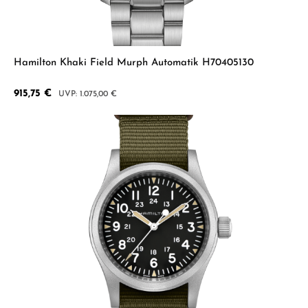
Hamilton Khaki Field Murph Automatik H70405130
Verkaufspreis:
915,75 €
Regulärer Preis:
1.075,00 €