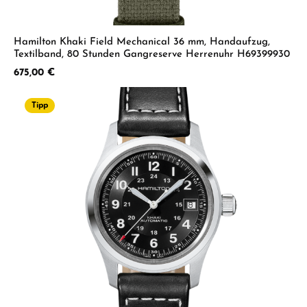
Hamilton Khaki Field Mechanical 36 mm, Handaufzug,
Textilband, 80 Stunden Gangreserve Herrenuhr H69399930
Regulärer Preis:
675,00 €
Tipp