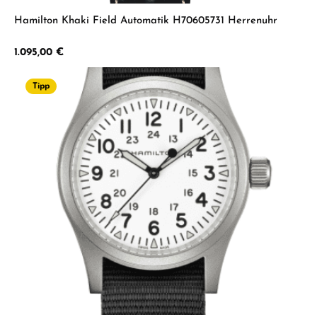
Hamilton Khaki Field Automatik H70605731 Herrenuhr
Regulärer Preis:
1.095,00 €
Tipp