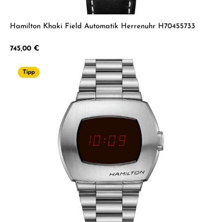
Hamilton Khaki Field Automatik Herrenuhr H70455733
Regulärer Preis:
745,00 €
Tipp