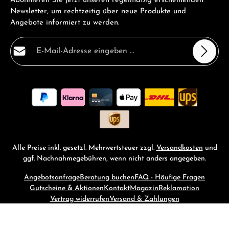
Abonnieren Sie jetzt unseren regelmäßig erscheinenden
Newsletter, um rechtzeitig über neue Produkte und
Angebote informiert zu werden.
E-Mail-Adresse*
Datenschutz
Die mit einem Stern (*) markierten Felder sind
Ich habe die
Datenschutzbestimmungen
zur Kenntnis
Pflichtfelder.
genommen und die
AGB
gelesen und bin mit ihnen
einverstanden.
*
Alle Preise inkl. gesetzl. Mehrwertsteuer zzgl.
Versandkosten
und
ggf. Nachnahmegebühren, wenn nicht anders angegeben.
Angebotsanfrage
Beratung buchen
FAQ - Häufige Fragen
Gutscheine & Aktionen
Kontakt
Magazin
Reklamation
Vertrag widerrufen
Versand & Zahlungen
© 2026 RM-Time - with
by
Zenit Design