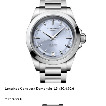
Longines Conquest Damenuhr L3.430.4.92.6
Regulärer Preis:
2.250,00 €