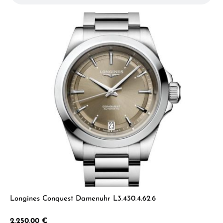
Longines Conquest Damenuhr L3.430.4.62.6
Regulärer Preis:
2.250,00 €