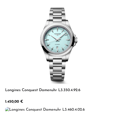
Longines Conquest Damenuhr L3.350.4.92.6
Regulärer Preis:
1.450,00 €