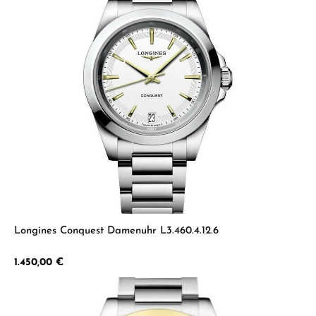
Longines Conquest Damenuhr L3.460.4.12.6
Regulärer Preis:
1.450,00 €