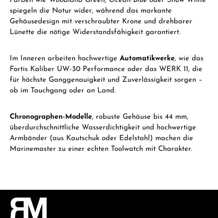
Farben wie
Woodland Green
,
Ocean Blue
oder
Snow White
spiegeln die Natur wider, während das markante
Gehäusedesign mit verschraubter Krone und drehbarer
Lünette die nötige Widerstandsfähigkeit garantiert.
Im Inneren arbeiten hochwertige
Automatikwerke
, wie das
Fortis Kaliber UW-30 Performance oder das WERK 11, die
für höchste Ganggenauigkeit und Zuverlässigkeit sorgen –
ob im Tauchgang oder an Land.
Chronographen-Modelle
, robuste Gehäuse bis 44 mm,
überdurchschnittliche Wasserdichtigkeit und hochwertige
Armbänder (aus Kautschuk oder Edelstahl) machen die
Marinemaster zu einer echten Toolwatch mit Charakter.