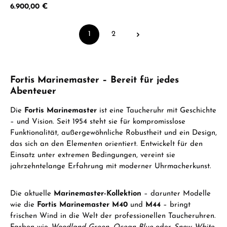
Regulärer Preis:
6.900,00 €
1
2
Seite
Seite
Fortis Marinemaster – Bereit für jedes
Abenteuer
Die
Fortis Marinemaster
ist eine Taucheruhr mit Geschichte
– und Vision. Seit 1954 steht sie für kompromisslose
Funktionalität, außergewöhnliche Robustheit und ein Design,
das sich an den Elementen orientiert. Entwickelt für den
Einsatz unter extremen Bedingungen, vereint sie
jahrzehntelange Erfahrung mit moderner Uhrmacherkunst.
Die aktuelle
Marinemaster-Kollektion
– darunter Modelle
wie die
Fortis Marinemaster M40
und
M44
– bringt
frischen Wind in die Welt der professionellen Taucheruhren.