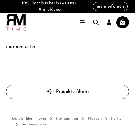
10% Nachlass bei Newsletter-
mehr erfahren
alt springen
Anmeldung
Warenk
marinemaster
Produkte filtern
Du bist hier:
Home
Herrenuhren
Marken
Fortis
marinemaster