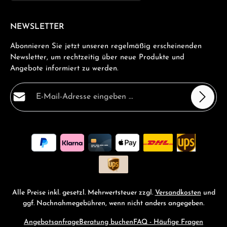
NEWSLETTER
Abonnieren Sie jetzt unseren regelmäßig erscheinenden
Newsletter, um rechtzeitig über neue Produkte und
Angebote informiert zu werden.
E-Mail-Adresse*
Datenschutz
Die mit einem Stern (*) markierten Felder sind
Ich habe die
Datenschutzbestimmungen
zur Kenntnis
Pflichtfelder.
genommen und die
AGB
gelesen und bin mit ihnen
einverstanden.
*
Alle Preise inkl. gesetzl. Mehrwertsteuer zzgl.
Versandkosten
und
ggf. Nachnahmegebühren, wenn nicht anders angegeben.
Angebotsanfrage
Beratung buchen
FAQ - Häufige Fragen