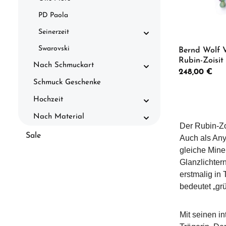
PD Paola
Seinerzeit
Swarovski
Bernd Wolf 
Rubin-Zoisit
Nach Schmuckart
Sterlingsilbe
Regulärer Preis
248,00 €
Schmuck Geschenke
Hochzeit
Produkt
Nach Material
Der Rubin-Zo
Sale
Auch als Anyo
gleiche Mine
Glanzlichtern
erstmalig in
bedeutet „grü
Mit seinen i