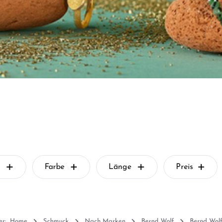
Farbe
Länge
Preis
er:
Home
Schmuck
Nach Marken
Bernd Wolf
Bernd Wolf