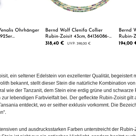
Venalis Ohrhänger
Bernd Wolf Clenifa Collier
Bernd W
 925er
Rubin-Zoisit 43cm, 84136086-
Rubin-Z
r
043
Sterling
:
Verkaufspreis:
318,40 €
Verkaufsp
194,00
Regulärer Preis:
398,00 €
8217908
 Anzahl: Gib den gewünschten Wert ein od
Produkt Anzahl: Gib den g
Pro
isit, ein seltener Edelstein von exzellenter Qualität, begeister
lith bekannt, stellt dieser Stein die natürliche Kombination von
ral wie der Tanzanit, dem Stein eine erdig grüne und schwarze Fa
 zur lebendigen Farbvielfalt bei. Der gefleckte Rubin-Zoisit gi
 Tansania entdeckt, wo er seither exklusiv vorkommt. Die Bezei
n“.
ntensiven und ausdrucksstarken Farben unterstreicht der Rubin-Z