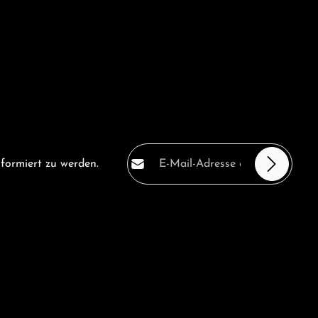
E-Mail-Adresse*
formiert zu werden.
Datenschutz
Die mit einem Stern (*)
Ich habe die
markierten Felder sind
Datenschutzbestimmungen
Pflichtfelder.
zur Kenntnis genommen und
die
AGB
gelesen und bin mit
ihnen einverstanden.
*