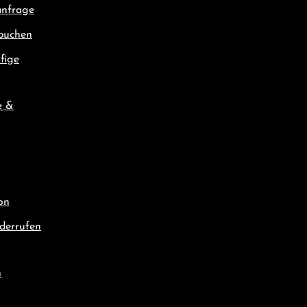
nfrage
buchen
fige
e &
on
derrufen
n