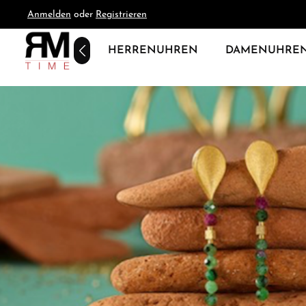
Anmelden
oder
Registrieren
springen
Zur Hauptnavigation springen
HOME
HERRENUHREN
DAMENUHRE