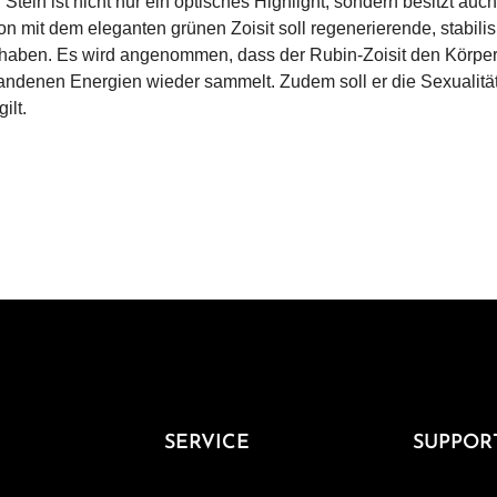
 Stein ist nicht nur ein optisches Highlight, sondern besitzt a
on mit dem eleganten grünen Zoisit soll regenerierende, stabi
aben. Es wird angenommen, dass der Rubin-Zoisit den Körper 
andenen Energien wieder sammelt. Zudem soll er die Sexualität s
ilt.
SERVICE
SUPPOR