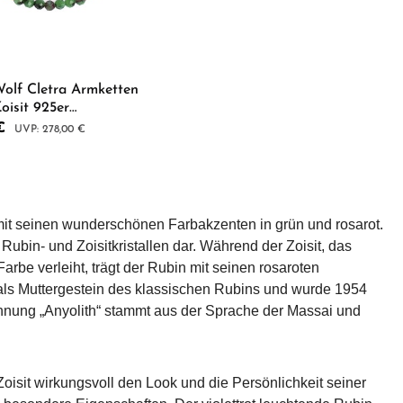
olf Cletra Armketten
oisit 925er
silber 17-21cm
reis:
 €
Regulärer Preis:
278,00 €
6-V21
er benutze die Schaltflächen um die Anz
ewünschten Wert ein oder benutze die Sch
dukt Anzahl: Gib den gewünschten Wert ei
t mit seinen wunderschönen Farbakzenten in grün und rosarot.
 Rubin- und Zoisitkristallen dar. Während der Zoisit, das
rbe verleiht, trägt der Rubin mit seinen rosaroten
lt als Muttergestein des klassischen Rubins und wurde 1954
chnung „Anyolith“ stammt aus der Sprache der Massai und
oisit wirkungsvoll den Look und die Persönlichkeit seiner