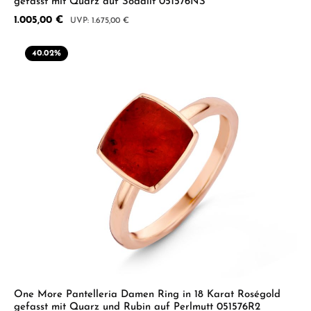
gefasst mit Quarz auf Sodalit 051576NS
Verkaufspreis:
1.005,00 €
Regulärer Preis:
1.675,00 €
40.02
%
One More Pantelleria Damen Ring in 18 Karat Roségold
gefasst mit Quarz und Rubin auf Perlmutt 051576R2