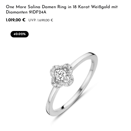
One More Salina Damen Ring in 18 Karat Weißgold mit
Diamanten 91DF24A
Verkaufspreis:
1.019,00 €
Regulärer Preis:
1.699,00 €
40.02
%