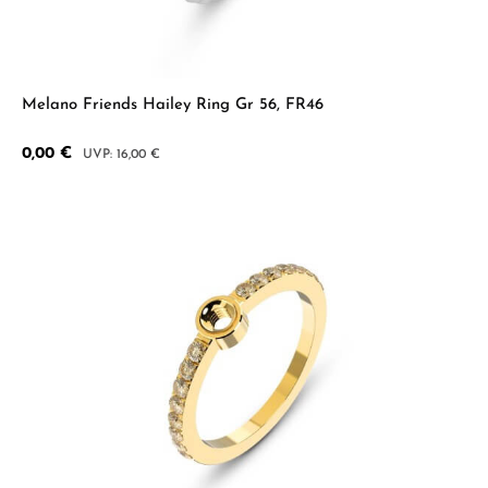
Melano Friends Hailey Ring Gr 56, FR46
Verkaufspreis:
0,00 €
Regulärer Preis:
16,00 €