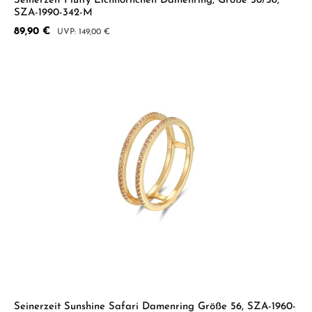
Seinerzeit Fluffy Eichhörnchen Damenring, Größe 56/58,
SZA-1990-342-M
Verkaufspreis:
89,90 €
Regulärer Preis:
149,00 €
Seinerzeit Sunshine Safari Damenring Größe 56, SZA-1960-