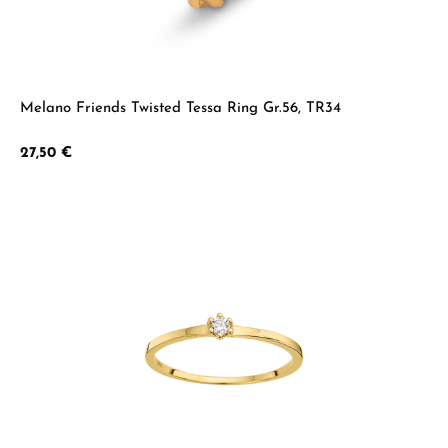
Melano Friends Twisted Tessa Ring Gr.56, TR34
Regulärer Preis:
27,50 €