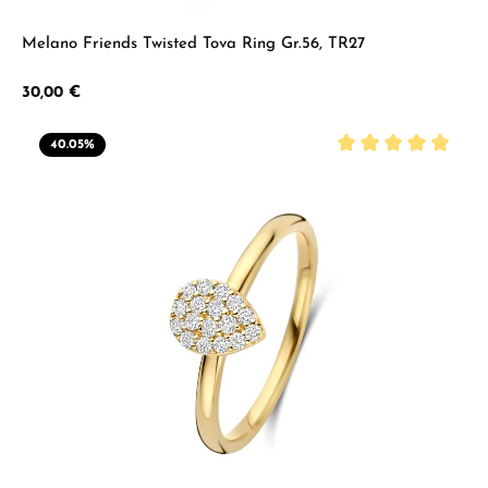
Melano Friends Twisted Tova Ring Gr.56, TR27
Regulärer Preis:
30,00 €
40.05
%
Durchschnittliche B