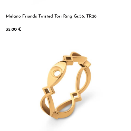
Melano Friends Twisted Tori Ring Gr.56, TR28
Regulärer Preis:
35,00 €