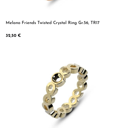
Melano Friends Twisted Crystal Ring Gr.56, TR17
Regulärer Preis:
32,50 €