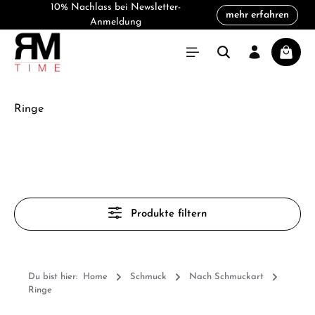
10% Nachlass bei Newsletter-
mehr erfahren
alt springen
Anmeldung
Warenk
Ringe
Produkte filtern
Du bist hier:
Home
Schmuck
Nach Schmuckart
Ringe