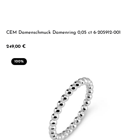
CEM Damenschmuck Damenring 0,05 ct 6-205912-001
Regulärer Preis:
249,00 €
100
%