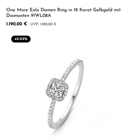
One More Eolo Damen Ring in 18 Karat Gelbgold mit
Diamanten 91WL08A
Verkaufspreis:
1.190,00 €
Regulärer Preis:
1.985,00 €
40.02
%