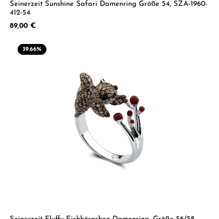
Seinerzeit Sunshine Safari Damenring Größe 54, SZA-1960-
412-54
Regulärer Preis:
89,00 €
39.66
%