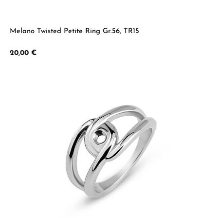
Melano Twisted Petite Ring Gr.56, TR15
Regulärer Preis:
20,00 €