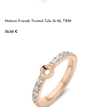
Melano Friends Twisted Tula Gr.56, TR29
Regulärer Preis:
32,50 €