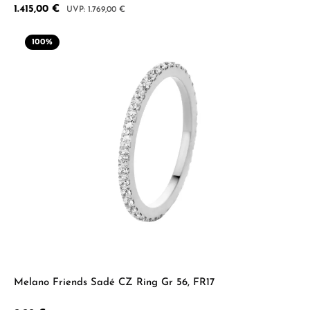
Verkaufspreis:
1.415,00 €
Regulärer Preis:
1.769,00 €
100
%
Melano Friends Sadé CZ Ring Gr 56, FR17