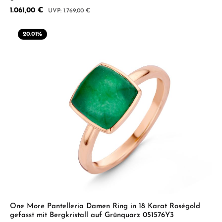
Verkaufspreis:
1.061,00 €
Regulärer Preis:
1.769,00 €
20.01
%
One More Pantelleria Damen Ring in 18 Karat Roségold
gefasst mit Bergkristall auf Grünquarz 051576Y3