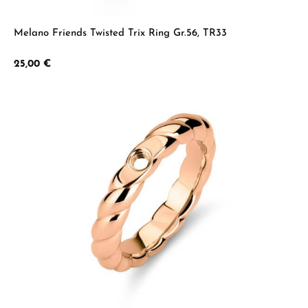
Melano Friends Twisted Trix Ring Gr.56, TR33
Regulärer Preis:
25,00 €