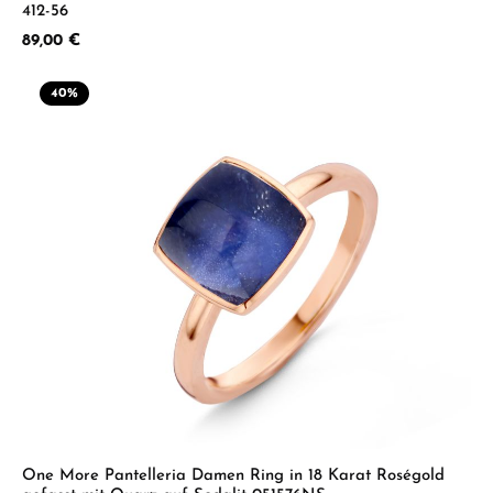
412-56
Regulärer Preis:
89,00 €
40
%
One More Pantelleria Damen Ring in 18 Karat Roségold