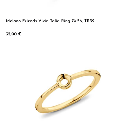
Melano Friends Vivid Talia Ring Gr.56, TR32
Regulärer Preis:
35,00 €