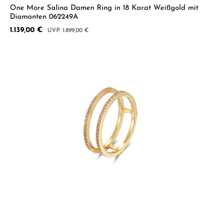
One More Salina Damen Ring in 18 Karat Weißgold mit
Diamanten 062249A
Verkaufspreis:
1.139,00 €
Regulärer Preis:
1.899,00 €