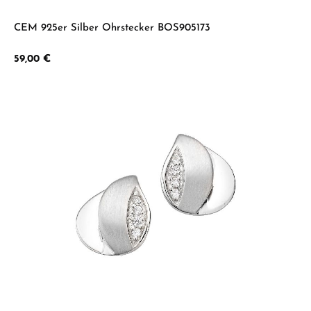
CEM 925er Silber Ohrstecker BOS905173
Regulärer Preis:
59,00 €