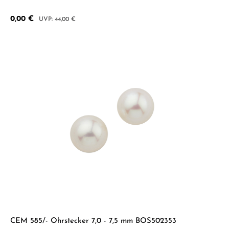
Verkaufspreis:
0,00 €
Regulärer Preis:
44,00 €
CEM 585/- Ohrstecker 7,0 - 7,5 mm BOS502353