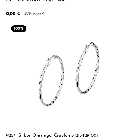
Herz Ohrstecker 925/- Silber
Verkaufspreis:
0,00 €
Regulärer Preis:
19,90 €
100
%
925/- Silber Ohrringe, Creolen 5-215429-001