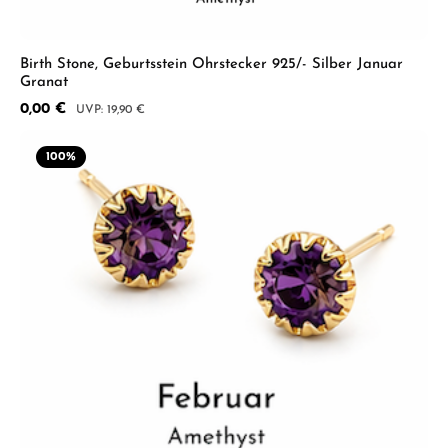
Birth Stone, Geburtsstein Ohrstecker 925/- Silber Januar
Granat
Verkaufspreis:
0,00 €
Regulärer Preis:
19,90 €
100
%