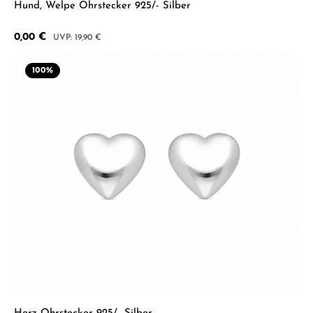
Hund, Welpe Ohrstecker 925/- Silber
Verkaufspreis:
0,00 €
Regulärer Preis:
19,90 €
100
%