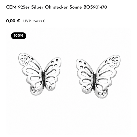
CEM 925er Silber Ohrstecker Sonne BOS901470
Verkaufspreis:
0,00 €
Regulärer Preis:
24,00 €
100
%