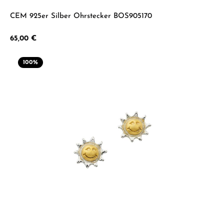
CEM 925er Silber Ohrstecker BOS905170
Regulärer Preis:
65,00 €
100
%