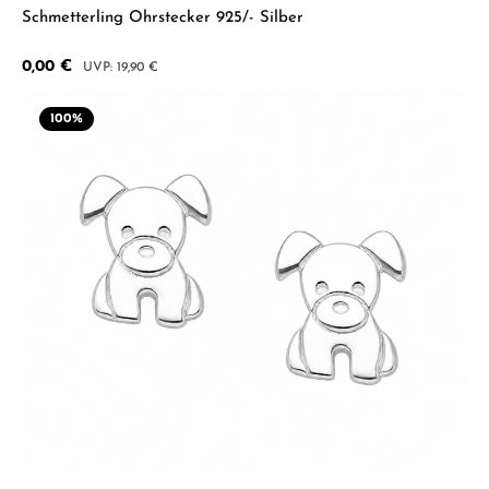
Schmetterling Ohrstecker 925/- Silber
Verkaufspreis:
0,00 €
Regulärer Preis:
19,90 €
100
%