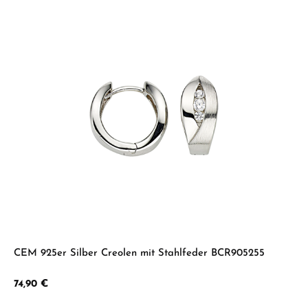
CEM 925er Silber Creolen mit Stahlfeder BCR905255
Regulärer Preis:
74,90 €