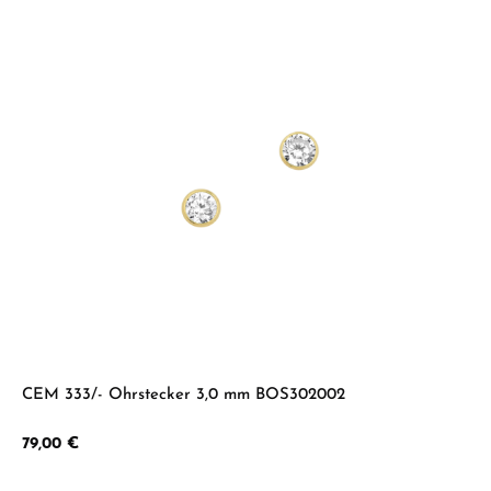
CEM 333/- Ohrstecker 3,0 mm BOS302002
Regulärer Preis:
79,00 €