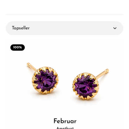
100
%