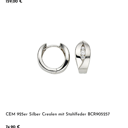
Regulärer Preis:
159,00 €
CEM 925er Silber Creolen mit Stahlfeder BCR905257
Regulärer Preis:
74,90 €