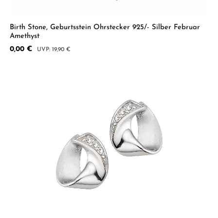
Birth Stone, Geburtsstein Ohrstecker 925/- Silber Februar
Amethyst
Verkaufspreis:
0,00 €
Regulärer Preis:
19,90 €