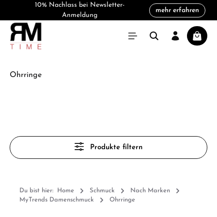
10% Nachlass bei Newsletter-
mehr erfahren
alt springen
Anmeldung
Warenk
Ohrringe
Produkte filtern
Du bist hier:
Home
Schmuck
Nach Marken
MyTrends Damenschmuck
Ohrringe