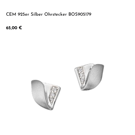
CEM 925er Silber Ohrstecker BOS905179
Regulärer Preis:
65,00 €