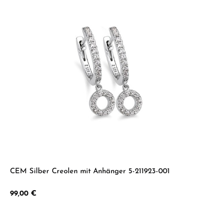
CEM Silber Creolen mit Anhänger 5-211923-001
Regulärer Preis:
99,00 €