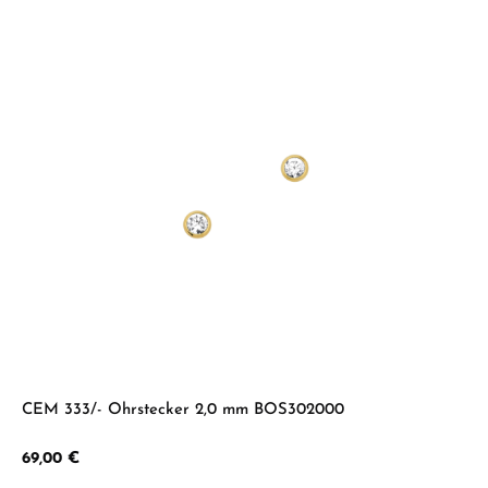
CEM 333/- Ohrstecker 2,0 mm BOS302000
Regulärer Preis:
69,00 €