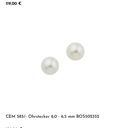
Regulärer Preis:
119,00 €
CEM 585/- Ohrstecker 6,0 - 6,5 mm BOS502352