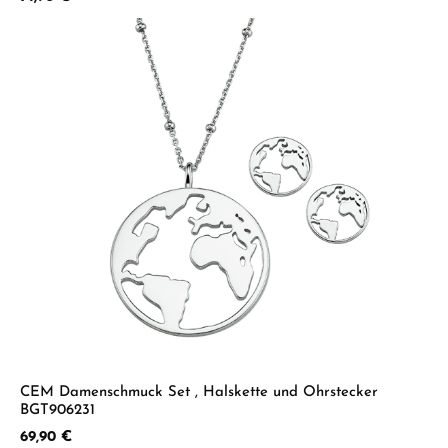
CEM Damenschmuck Set , Halskette und Ohrstecker
BGT906231
Regulärer Preis:
69,90 €