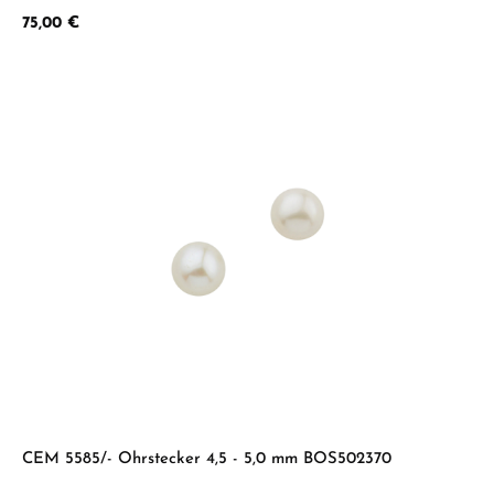
Regulärer Preis:
75,00 €
CEM 5585/- Ohrstecker 4,5 - 5,0 mm BOS502370