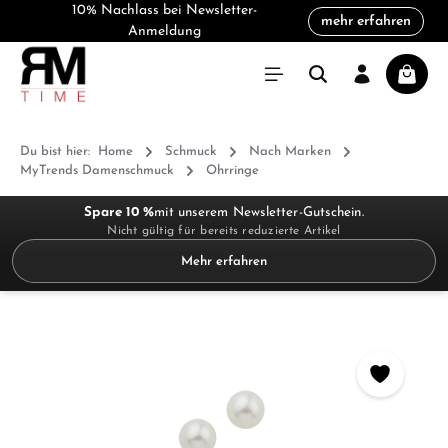
10% Nachlass bei Newsletter-
mehr erfahren
alt springen
Anmeldung
Warenk
Du bist hier:
Home
Schmuck
Nach Marken
MyTrends Damenschmuck
Ohrringe
Spare 10 %
mit unserem Newsletter-Gutschein.
Nicht gültig für bereits reduzierte Artikel
Mehr erfahren
Bildergalerie überspringen