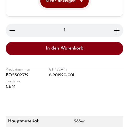
Mehr anzeigen
Juwelier
Ladengeschäft in Solingen
Produkt Anzahl: Gib den gewünschten Wert ein ode
In den Warenkorb
Produktnummer:
GTIN/EAN:
BOS502372
6-201220-001
Hersteller:
Damon Reiners
CEM
Fragen? Wir beraten Sie persönlich:
Mo–Fr: 10:00 – 17:00 - Sam: 10:00 - 14:00
Jetzt anrufen
Hauptmaterial:
585er
WhatsApp Chat