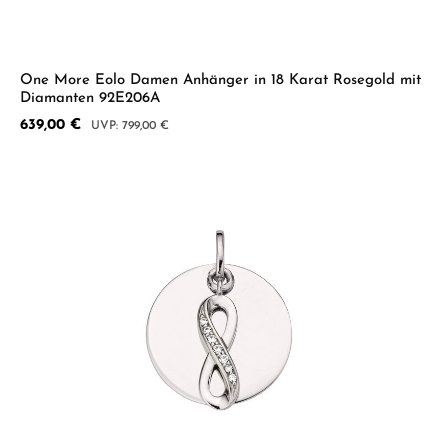
One More Eolo Damen Anhänger in 18 Karat Rosegold mit
Diamanten 92E206A
Verkaufspreis:
639,00 €
Regulärer Preis:
799,00 €