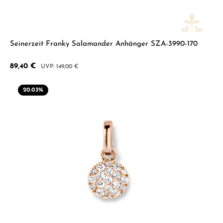
Seinerzeit Franky Salamander Anhänger SZA-3990-170
Verkaufspreis:
89,40 €
Regulärer Preis:
149,00 €
20.03
%