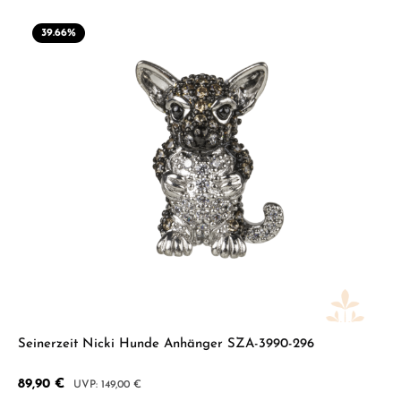
39.66
%
Seinerzeit Nicki Hunde Anhänger SZA-3990-296
Verkaufspreis:
89,90 €
Regulärer Preis:
149,00 €