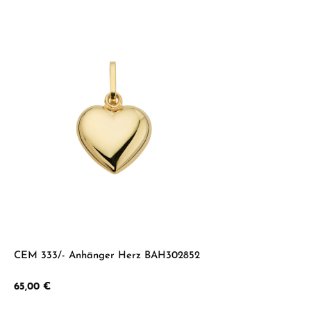
CEM 333/- Anhänger Herz BAH302852
Regulärer Preis:
65,00 €