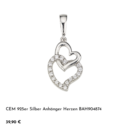
CEM 925er Silber Anhänger Herzen BAH904874
Regulärer Preis:
39,90 €