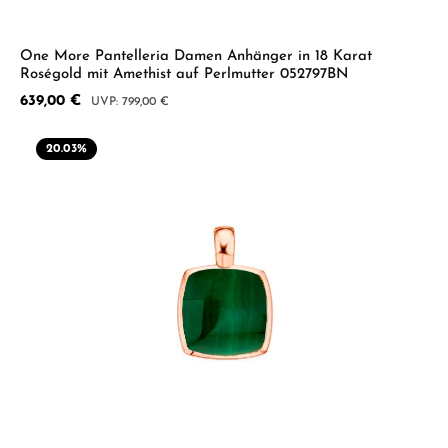
One More Pantelleria Damen Anhänger in 18 Karat
Roségold mit Amethist auf Perlmutter 052797BN
Verkaufspreis:
639,00 €
Regulärer Preis:
799,00 €
20.03
%