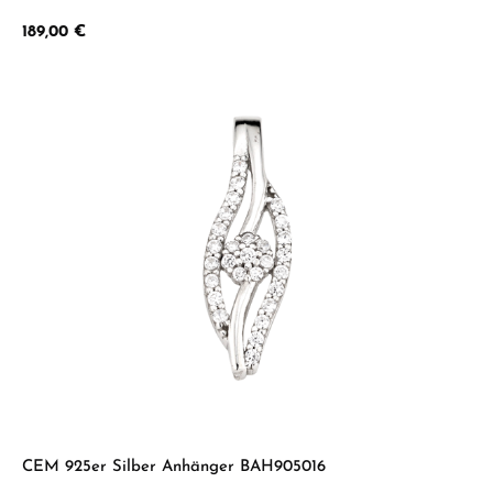
Regulärer Preis:
189,00 €
CEM 925er Silber Anhänger BAH905016