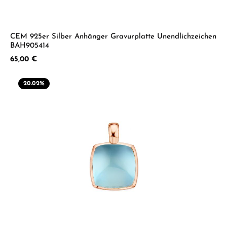
CEM 925er Silber Anhänger Gravurplatte Unendlichzeichen
BAH905414
Regulärer Preis:
65,00 €
20.02
%