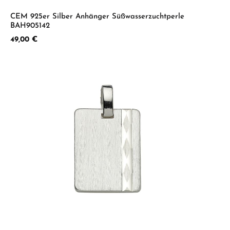
CEM 925er Silber Anhänger Süßwasserzuchtperle
BAH905142
Regulärer Preis:
49,00 €