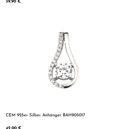
Regulärer Preis:
39,90 €
CEM 925er Silber Anhänger BAH905017
Regulärer Preis:
42,00 €