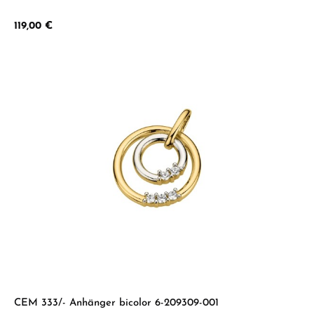
Regulärer Preis:
119,00 €
CEM 333/- Anhänger bicolor 6-209309-001