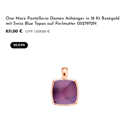
One More Pantelleria Damen Anhänger in 18 Kt Roségold
mit Swiss Blue Topas auf Perlmutter 0527972N
Verkaufspreis:
831,00 €
Regulärer Preis:
1.039,00 €
20.03
%