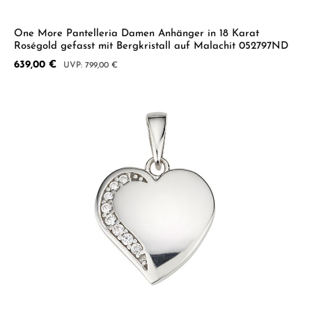
One More Pantelleria Damen Anhänger in 18 Karat
Roségold gefasst mit Bergkristall auf Malachit 052797ND
Verkaufspreis:
639,00 €
Regulärer Preis:
799,00 €