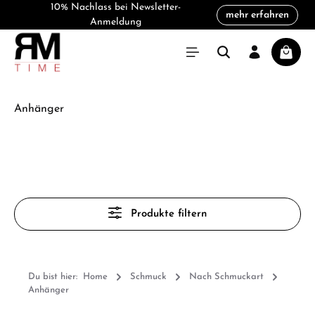
10% Nachlass bei Newsletter-
mehr erfahren
alt springen
Anmeldung
Warenk
Anhänger
Produkte filtern
Du bist hier:
Home
Schmuck
Nach Schmuckart
Anhänger