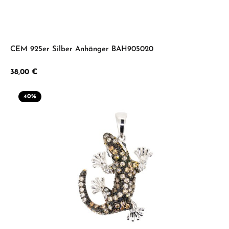
CEM 925er Silber Anhänger BAH905020
Regulärer Preis:
38,00 €
40
%