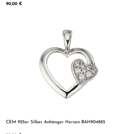
Regulärer Preis:
90,00 €
CEM 925er Silber Anhänger Herzen BAH904885