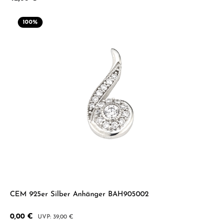
100
%
CEM 925er Silber Anhänger BAH905002
Verkaufspreis:
0,00 €
Regulärer Preis:
39,00 €