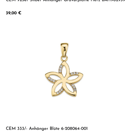
CEM 925er Silber Anhänger Gravurplatte Herz BAH902959
Regulärer Preis:
39,00 €
CEM 333/- Anhänger Blüte 6-208064-001