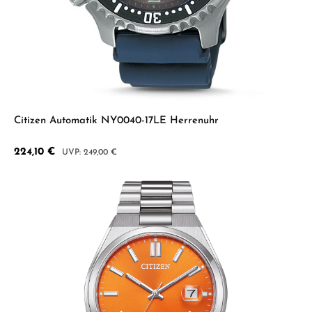
Citizen Automatik NY0040-17LE Herrenuhr
Verkaufspreis:
224,10 €
Regulärer Preis:
249,00 €