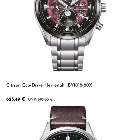
Citizen Eco-Drive Herrenuhr BY1018-80X
Verkaufspreis:
625,49 €
Regulärer Preis:
695,00 €