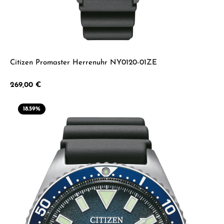
Citizen Promaster Herrenuhr NY0120-01ZE
Regulärer Preis:
269,00 €
18.59
%