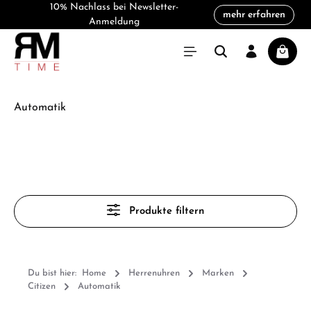
10% Nachlass bei Newsletter-
mehr erfahren
alt springen
Anmeldung
Warenk
Automatik
Produkte filtern
Du bist hier:
Home
Herrenuhren
Marken
Citizen
Automatik