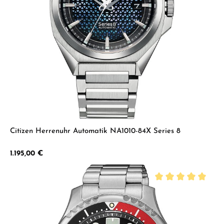
Citizen Herrenuhr Automatik NA1010-84X Series 8
Regulärer Preis:
1.195,00 €
Durchschnittliche B