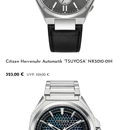
Citizen Herrenuhr Automatik “TSUYOSA” NK5010-01H
Verkaufspreis:
323,00 €
Regulärer Preis:
359,00 €