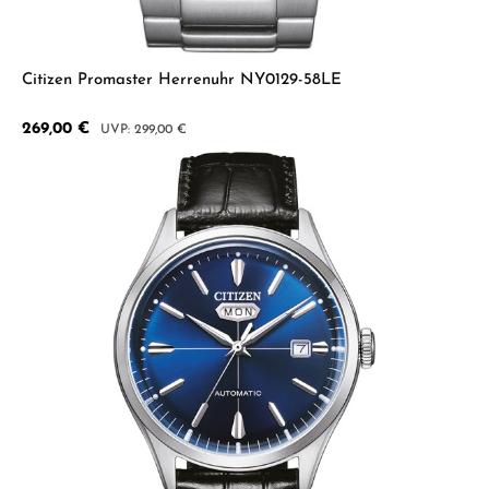
Citizen Promaster Herrenuhr NY0129-58LE
Verkaufspreis:
269,00 €
Regulärer Preis:
299,00 €