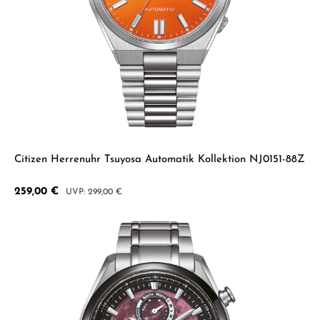
Citizen Herrenuhr Tsuyosa Automatik Kollektion NJ0151-88Z
Verkaufspreis:
259,00 €
Regulärer Preis:
299,00 €