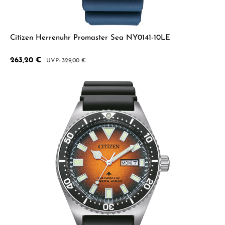
Citizen Herrenuhr Promaster Sea NY0141-10LE
Verkaufspreis:
263,20 €
Regulärer Preis:
329,00 €