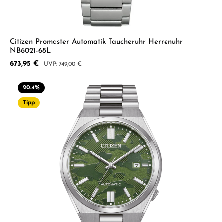
Citizen Promaster Automatik Taucheruhr Herrenuhr
NB6021-68L
Verkaufspreis:
673,95 €
Regulärer Preis:
749,00 €
20.4
%
Tipp