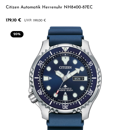
Citizen Automatik Herrenuhr NH8400-87EC
Verkaufspreis:
179,10 €
Regulärer Preis:
199,00 €
20
%