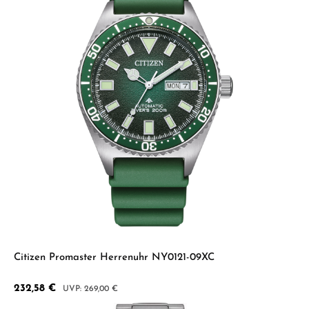
Citizen Promaster Herrenuhr NY0121-09XC
Verkaufspreis:
232,58 €
Regulärer Preis:
269,00 €