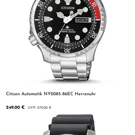
Citizen Automatik NY0085-86EC Herrenuhr
Verkaufspreis:
249,00 €
Regulärer Preis:
279,00 €