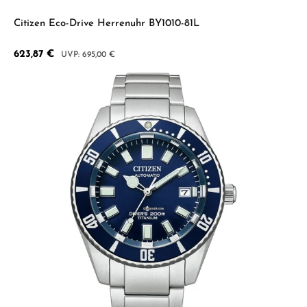
Citizen Eco-Drive Herrenuhr BY1010-81L
Verkaufspreis:
623,87 €
Regulärer Preis:
695,00 €