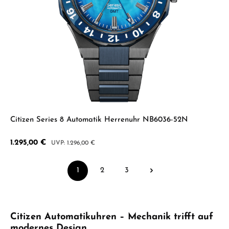
Citizen Series 8 Automatik Herrenuhr NB6036-52N
Verkaufspreis:
1.295,00 €
Regulärer Preis:
1.296,00 €
1
2
3
Seite
Seite
Seite
Citizen Automatikuhren – Mechanik trifft auf
modernes Design