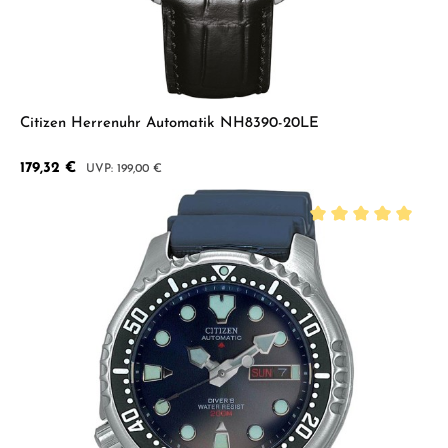
Citizen Herrenuhr Automatik NH8390-20LE
Verkaufspreis:
179,32 €
Regulärer Preis:
199,00 €
Durchschnittliche B