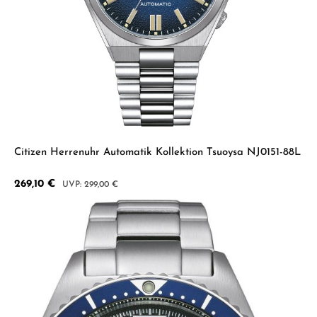
Citizen Herrenuhr Automatik Kollektion Tsuoysa NJ0151-88L
Verkaufspreis:
269,10 €
Regulärer Preis:
299,00 €