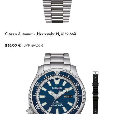
Citizen Automatik Herrenuhr NJ0159-86X
Verkaufspreis:
238,00 €
Regulärer Preis:
299,00 €