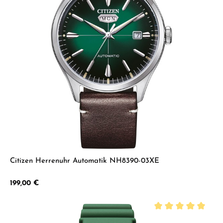
Citizen Herrenuhr Automatik NH8390-03XE
Regulärer Preis:
199,00 €
Durchschnittliche B