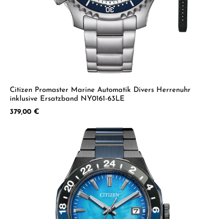
Citizen Promaster Marine Automatik Divers Herrenuhr
inklusive Ersatzband NY0161-63LE
Regulärer Preis:
379,00 €