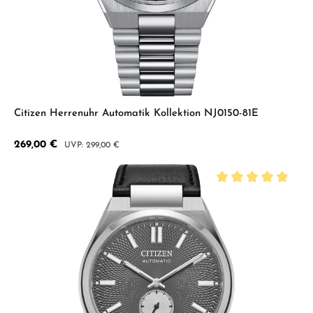
Citizen Herrenuhr Automatik Kollektion NJ0150-81E
Verkaufspreis:
269,00 €
Regulärer Preis:
299,00 €
Durchschnittliche B