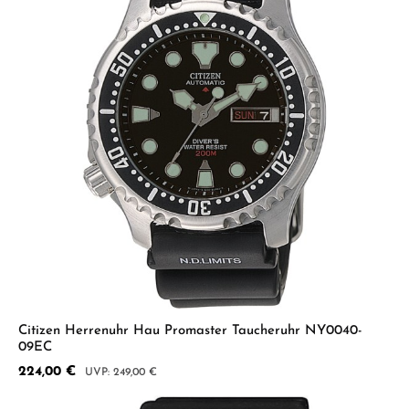
Citizen Herrenuhr Hau Promaster Taucheruhr NY0040-
09EC
Verkaufspreis:
224,00 €
Regulärer Preis:
249,00 €