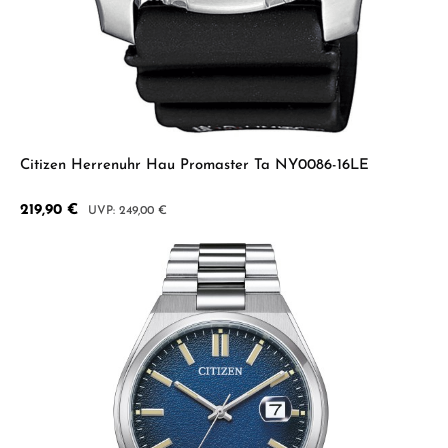
Citizen Herrenuhr Hau Promaster Ta NY0086-16LE
Verkaufspreis:
219,90 €
Regulärer Preis:
249,00 €