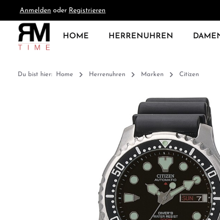
Anmelden
oder
Registrieren
springen
Zur Hauptnavigation springen
HOME
HERRENUHREN
DAME
Du bist hier:
Home
Herrenuhren
Marken
Citizen
Bildergalerie überspringen