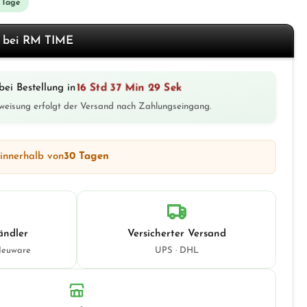
3 Tage
f bei RM TIME
16 Std 37 Min 28 Sek
bei Bestellung in
weisung erfolgt der Versand nach Zahlungseingang.
 innerhalb von
30 Tagen
ändler
Versicherter Versand
Neuware
UPS · DHL