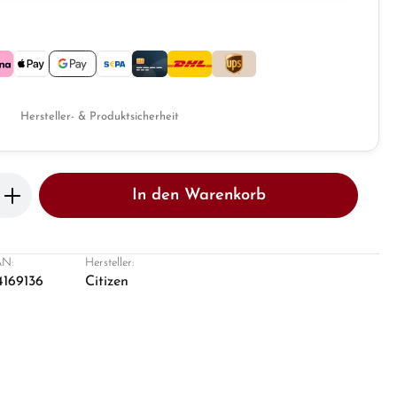
Hersteller- & Produktsicherheit
b den gewünschten Wert ein oder benutze 
In den Warenkorb
N:
Hersteller:
4169136
Citizen