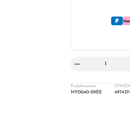
Produkt Anzahl: Gi
Produktnummer:
GTIN/EA
NY0040-09EE
497437