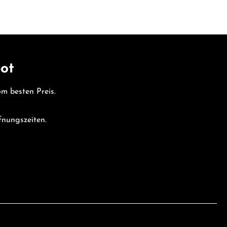
bot
vom besten Preis.
fnungszeiten.