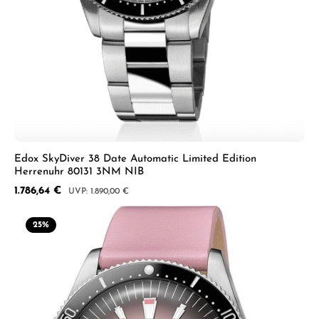
Edox SkyDiver 38 Date Automatic Limited Edition
Herrenuhr 80131 3NM NIB
Verkaufspreis:
1.786,64 €
Regulärer Preis:
1.890,00 €
25
%