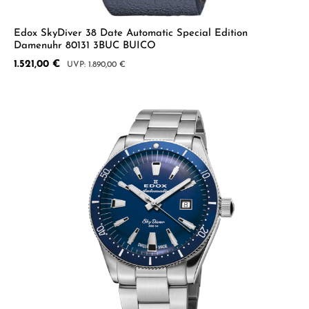
Edox SkyDiver 38 Date Automatic Special Edition
Damenuhr 80131 3BUC BUICO
Verkaufspreis:
1.521,00 €
Regulärer Preis:
1.890,00 €