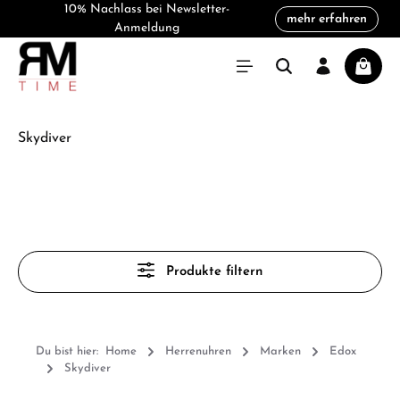
10% Nachlass bei Newsletter-
mehr erfahren
alt springen
Anmeldung
Warenk
Skydiver
Produkte filtern
Du bist hier:
Home
Herrenuhren
Marken
Edox
Skydiver