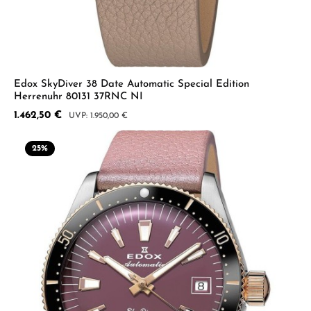
Edox SkyDiver 38 Date Automatic Special Edition
Herrenuhr 80131 37RNC NI
Verkaufspreis:
1.462,50 €
Regulärer Preis:
1.950,00 €
25
%