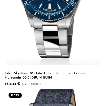
Edox SkyDiver 38 Date Automatic Limited Edition
Herrenuhr 80131 3BUM BUIN
Verkaufspreis:
1.816,44 €
Regulärer Preis:
1.890,00 €
19.52
%