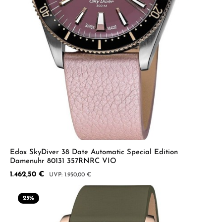
Edox SkyDiver 38 Date Automatic Special Edition
Damenuhr 80131 357RNRC VIO
Verkaufspreis:
1.462,50 €
Regulärer Preis:
1.950,00 €
25
%