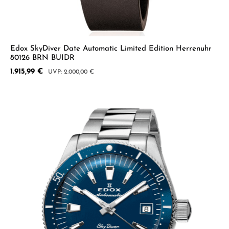
Edox SkyDiver Date Automatic Limited Edition Herrenuhr
80126 BRN BUIDR
Verkaufspreis:
1.915,99 €
Regulärer Preis:
2.000,00 €