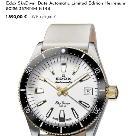
Edox SkyDiver Date Automatic Limited Edition Herrenuhr
80126 357RNM NIRB
Verkaufspreis:
1.890,00 €
Regulärer Preis:
1.950,00 €