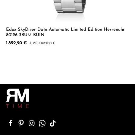
Edox SkyDiver Date Automatic Limited Edition Herrenuhr
80126 3BUM BUIN
Verkaufspreis:
1.852,90 €
Regulärer Preis:
1.890,00 €