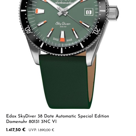
Edox SkyDiver 38 Date Automatic Special Edition
Damenuhr 80131 3NC VI
Verkaufspreis:
1.417,50 €
Regulärer Preis:
1.890,00 €