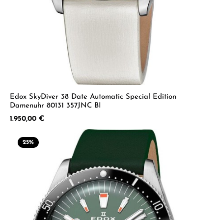
Edox SkyDiver 38 Date Automatic Special Edition
Damenuhr 80131 357JNC BI
Regulärer Preis:
1.950,00 €
25
%