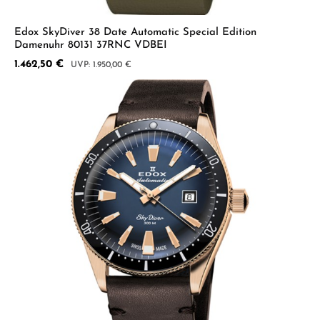
Edox SkyDiver 38 Date Automatic Special Edition
Damenuhr 80131 37RNC VDBEI
Verkaufspreis:
1.462,50 €
Regulärer Preis:
1.950,00 €