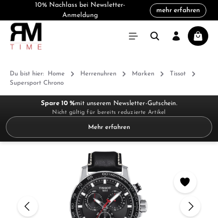
10% Nachlass bei Newsletter-
mehr erfahren
alt springen
Anmeldung
Warenk
Du bist hier:
Home
Herrenuhren
Marken
Tissot
Supersport Chrono
Spare 10 %
mit unserem Newsletter-Gutschein.
Nicht gültig für bereits reduzierte Artikel
Mehr erfahren
Bildergalerie überspringen