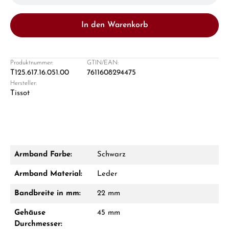
In den Warenkorb
Produktnummer:
GTIN/EAN:
T125.617.16.051.00
7611608294475
Hersteller:
Damon Reiners
Tissot
Fragen? Wir beraten Sie persönlich:
Mo–Fr: 10:00 – 17:00 - Sam: 10:00 - 14:00
Jetzt anrufen
Armband Farbe:
Schwarz
WhatsApp Chat
Armband Material:
Leder
Bandbreite in mm:
22 mm
Gehäuse
45 mm
Ab 1.000 € Bestellwert erhalten Sie ein
Durchmesser:
Geschenk im Warenkorb.