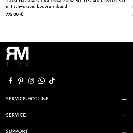
Tissot Herrenuhr PRX Powermatic 80, T137.407.11.091.00 Set
mit schwarzem Lederarmband
Regulärer Preis:
775,00 €
SERVICE-HOTLINE
SERVICE
SUPPORT