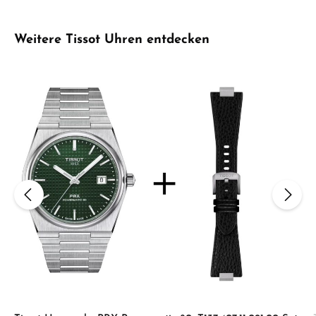
Produktgalerie überspringen
Weitere Tissot Uhren entdecken