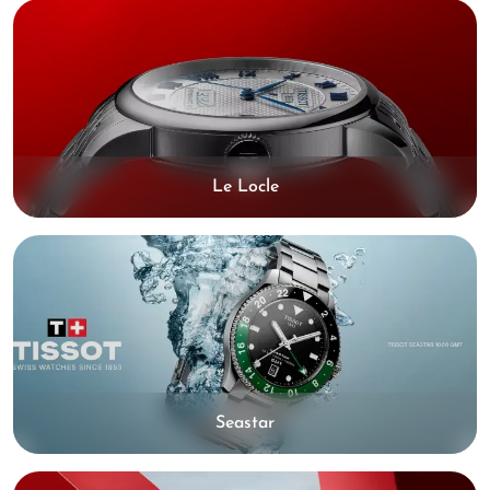
Le Locle
Seastar