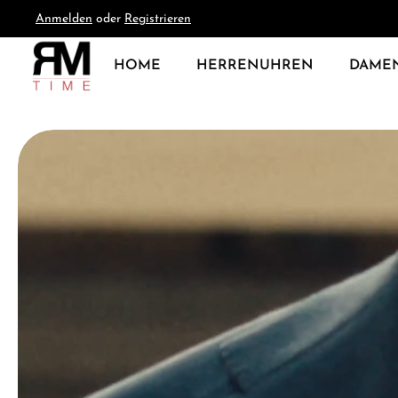
Anmelden
oder
Registrieren
springen
Zur Hauptnavigation springen
HOME
HERRENUHREN
DAME