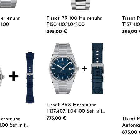
Herrenuhr
Tissot PR 100 Herrenuhr
Tissot 
41.00
T150.410.11.041.00
T137.410
:
Regulärer Preis:
295,00 €
Regulärer
395,00 
 Anzahl: Gib den gewünschten Wert ein od
Produkt Anzahl: Gib den g
Pro
Tissot PRX Herrenuhr
T137.407.11.041.00 Set mit
blauem Lederarmband
Regulärer Preis:
775,00 €
Herrenuhr
Tissot 
T852.047.701
41.00 Set mit
Automat
tschukband
T137.80
:
Regulärer
875,00 
Produkt Anzahl: Gib den g