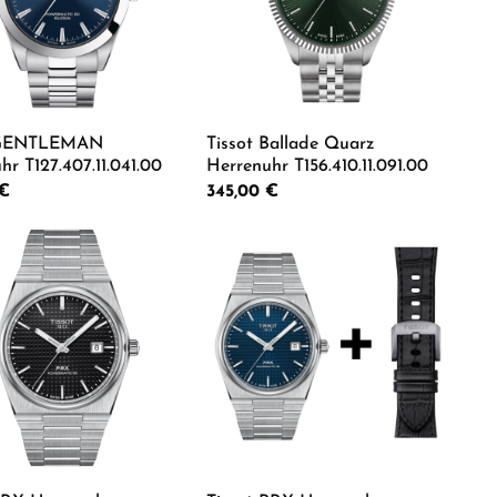
 GENTLEMAN
Tissot Ballade Quarz
hr T127.407.11.041.00
Herrenuhr T156.410.11.091.00
 Preis:
 €
Regulärer Preis:
345,00 €
er benutze die Schaltflächen um die Anz
ewünschten Wert ein oder benutze die Sch
dukt Anzahl: Gib den gewünschten Wert ei
Produkt Anzahl: Gib de