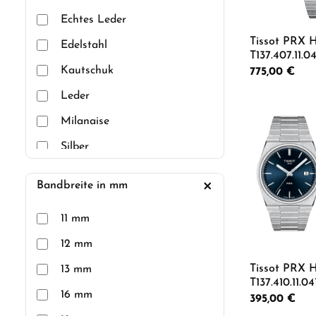
Echtes Leder
Grün
Tissot PRX 
Edelstahl
Orange
T137.407.11.0
Kautschuk
Regulärer Preis
775,00 €
Roségold
Leder
Rot
Produkt
Milanaise
Schwarz
Silber
Silber
Silikon
Silber, Gold
Bandbreite in mm
Stoff
Weiß
11 mm
Textil
12 mm
Titan
Tissot PRX 
13 mm
T137.410.11.0
16 mm
blauem Kau
Regulärer Preis
395,00 €