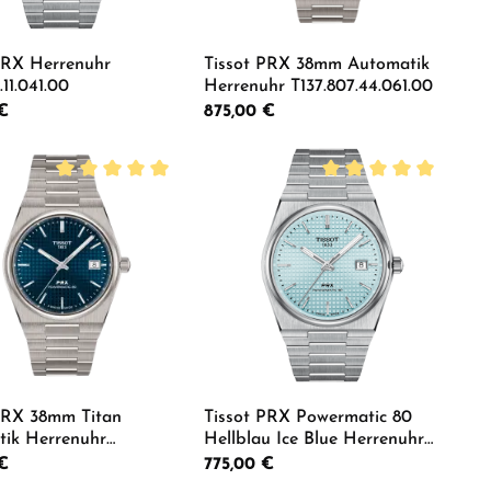
PRX Herrenuhr
Tissot PRX 38mm Automatik
.11.041.00
Herrenuhr T137.807.44.061.00
 Preis:
€
Regulärer Preis:
875,00 €
er benutze die Schaltflächen um die Anz
ewünschten Wert ein oder benutze die Sch
dukt Anzahl: Gib den gewünschten Wert ei
Produkt Anzahl: Gib de
Durchschnittliche Bewertung von 5 von 5 Sternen
Durchschnittliche Be
PRX 38mm Titan
Tissot PRX Powermatic 80
ik Herrenuhr
Hellblau Ice Blue Herrenuhr
7.44.041.00
T137.407.11.351.00
 Preis:
€
Regulärer Preis:
775,00 €
ewünschten Wert ein oder benutze die Sch