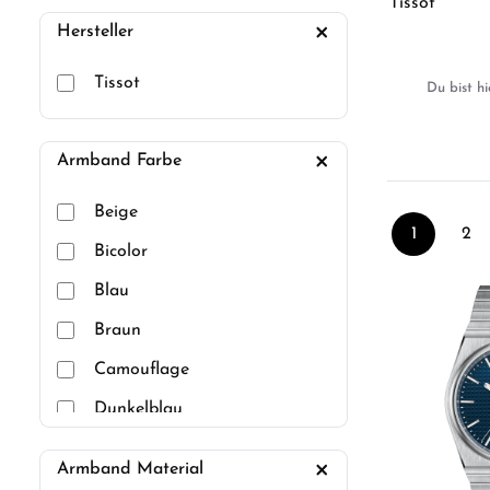
Tissot
Hersteller
Tissot
Du bist hi
Armband Farbe
Beige
1
2
Seite
Sei
Bicolor
Blau
Braun
Camouflage
Dunkelblau
Gold
Armband Material
Grau