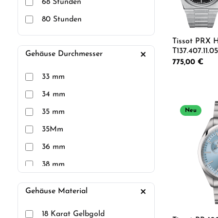
68 Stunden
80 Stunden
Tissot PRX 
T137.407.11.0
Gehäuse Durchmesser
schwarzem 
Regulärer Preis
775,00 €
33 mm
Produkt
34 mm
Neu
35 mm
35Mm
36 mm
38 mm
39 mm
Gehäuse Material
40 mm
18 Karat Gelbgold
40Mm