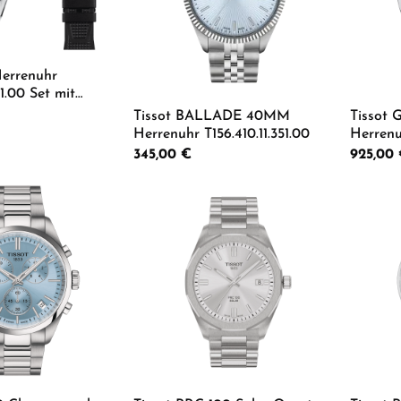
Herrenuhr
51.00 Set mit
Kautschukarmband
:
Tissot BALLADE 40MM
Tissot
Herrenuhr T156.410.11.351.00
Herrenu
Regulärer Preis:
345,00 €
Regulärer
925,00
 Anzahl: Gib den gewünschten Wert ein od
Produkt Anzahl: Gib den g
Pro