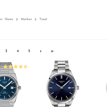
er:
Home
Marken
Tissot
3
4
5
te
Seite
Seite
Seite
Durchschnittliche Bewertung von 4.5 von 5 Sternen