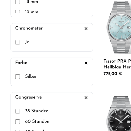
18 mm
Produkt
19 mm
20 mm
Chronometer
20mm
Ja
21 mm
22 mm
Tissot PRX 
Farbe
23 mm
Hellblau Her
T137.407.11.3
Regulärer Preis
775,00 €
24 mm
Silber
weißem Kau
T603.048.46
27 mm
Produkt
28 mm
Gangreserve
30 mm
38 Stunden
60 Stunden