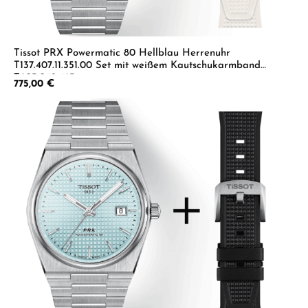
Tissot PRX Powermatic 80 Hellblau Herrenuhr
T137.407.11.351.00 Set mit weißem Kautschukarmband
T603.048.463
Regulärer Preis:
775,00 €