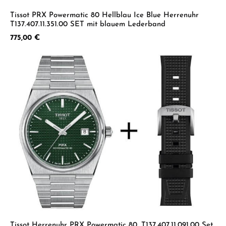
Tissot PRX Powermatic 80 Hellblau Ice Blue Herrenuhr
T137.407.11.351.00 SET mit blauem Lederband
Regulärer Preis:
775,00 €
Tissot Herrenuhr PRX Powermatic 80, T137.407.11.091.00 Set