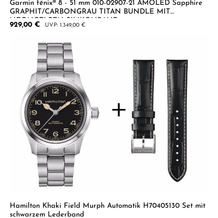
Garmin fēnix® 8 - 51 mm 010-02907-21 AMOLED Sapphire
GRAPHIT/CARBONGRAU TITAN BUNDLE MIT
NEONGELBEN SILIKONBAND
Verkaufspreis:
929,00 €
Regulärer Preis:
1.349,00 €
Hamilton Khaki Field Murph Automatik H70405130 Set mit
schwarzem Lederband