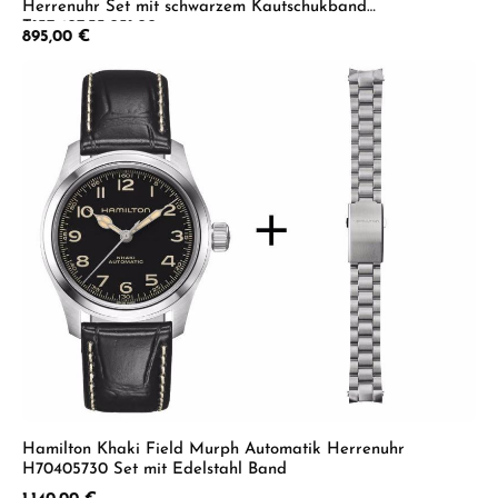
Herrenuhr Set mit schwarzem Kautschukband
T137.407.33.051.00
Regulärer Preis:
895,00 €
Hamilton Khaki Field Murph Automatik Herrenuhr
H70405730 Set mit Edelstahl Band