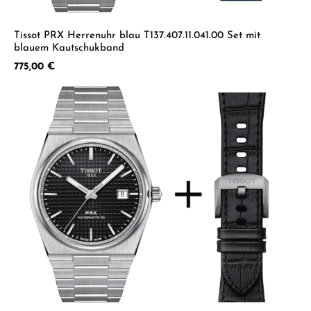
Tissot PRX Herrenuhr blau T137.407.11.041.00 Set mit
blauem Kautschukband
Regulärer Preis:
775,00 €