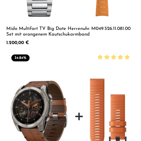
Mido Multifort TV Big Date Herrenuhr M049.526.11.081.00
Set mit orangenem Kautschukarmband
Regulärer Preis:
1.200,00 €
34.84
%
Durchschnittliche B