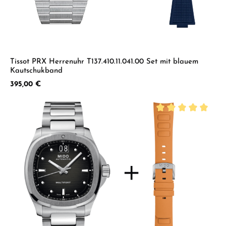
Tissot PRX Herrenuhr T137.410.11.041.00 Set mit blauem
Kautschukband
Regulärer Preis:
395,00 €
Durchschnittliche B