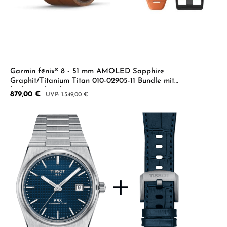
Garmin fēnix® 8 - 51 mm AMOLED Sapphire
Graphit/Titanium Titan 010-02905-11 Bundle mit
Lederarmband
Verkaufspreis:
879,00 €
Regulärer Preis:
1.349,00 €