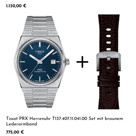
Regulärer Preis:
1.130,00 €
Tissot PRX Herrenuhr T137.407.11.041.00 Set mit braunem
Lederarmband
Regulärer Preis:
775,00 €