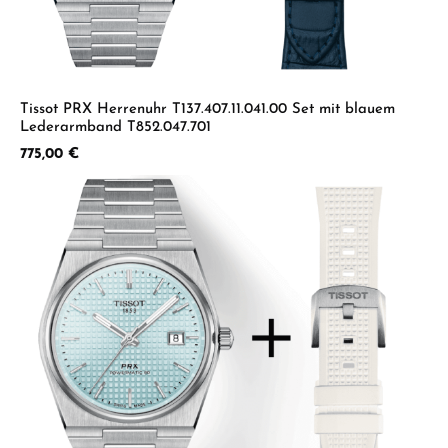
Tissot PRX Herrenuhr T137.407.11.041.00 Set mit blauem
Lederarmband T852.047.701
Regulärer Preis:
775,00 €