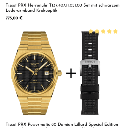
Tissot PRX Herrenuhr T137.407.11.051.00 Set mit schwarzem
Lederarmband Krokooptik
Regulärer Preis:
775,00 €
Durchschnittliche B
Tissot PRX Powermatic 80 Damian Lillard Special Edition