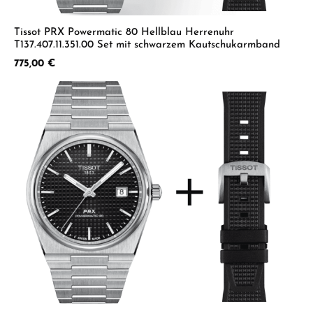
Tissot PRX Powermatic 80 Hellblau Herrenuhr
T137.407.11.351.00 Set mit schwarzem Kautschukarmband
Regulärer Preis:
775,00 €