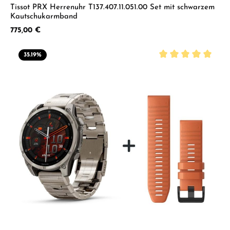
Tissot PRX Herrenuhr T137.407.11.051.00 Set mit schwarzem
Kautschukarmband
Regulärer Preis:
775,00 €
35.19
%
Durchschnittliche B