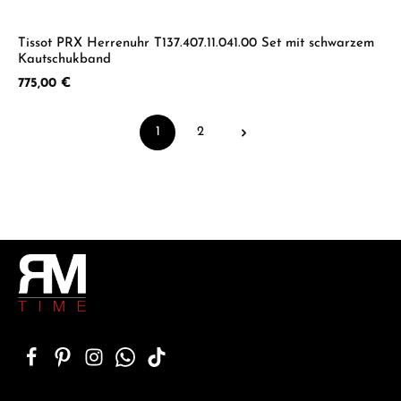
Tissot PRX Herrenuhr T137.407.11.041.00 Set mit schwarzem
Kautschukband
Regulärer Preis:
775,00 €
1
2
Seite
Seite