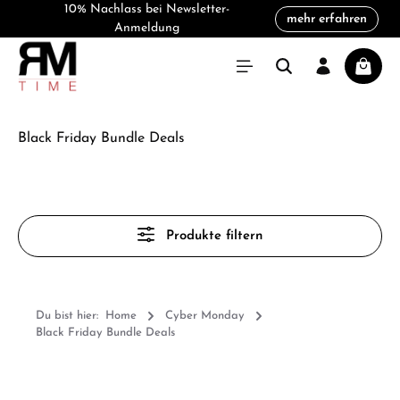
10% Nachlass bei Newsletter-
mehr erfahren
alt springen
Anmeldung
Warenk
Black Friday Bundle Deals
Produkte filtern
Du bist hier:
Home
Cyber Monday
Black Friday Bundle Deals