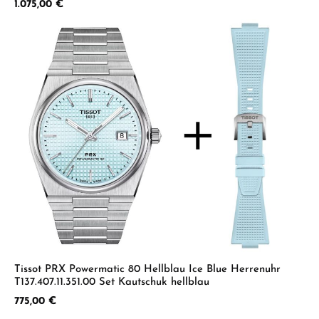
Regulärer Preis:
1.075,00 €
Tissot PRX Powermatic 80 Hellblau Ice Blue Herrenuhr
T137.407.11.351.00 Set Kautschuk hellblau
Regulärer Preis:
775,00 €