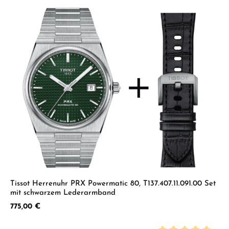
Tissot Herrenuhr PRX Powermatic 80, T137.407.11.091.00 Set
mit schwarzem Lederarmband
Regulärer Preis:
775,00 €