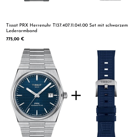
Tissot PRX Herrenuhr T137.407.11.041.00 Set mit schwarzem
Lederarmband
Regulärer Preis:
775,00 €