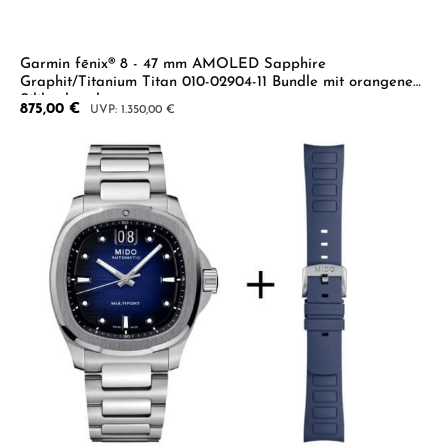
Garmin fēnix® 8 - 47 mm AMOLED Sapphire
Graphit/Titanium Titan 010-02904-11 Bundle mit orangenem
Silikonband
Verkaufspreis:
875,00 €
Regulärer Preis:
1.350,00 €