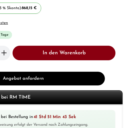
3 % Skonto):
868,15 €
osten
3 Tage
b den gewünschten Wert ein oder benutze 
In den Warenkorb
Angebot anfordern
f bei RM TIME
41 Std 51 Min 42 Sek
bei Bestellung in
weisung erfolgt der Versand nach Zahlungseingang.