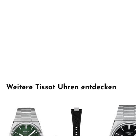
Produktgalerie überspringen
Weitere Tissot Uhren entdecken