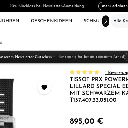
10% Nachlass bei Newsletter-Anmeldung
mehr erfahren
NUHREN
GESCHENKIDEEN
SCHMUCK
Alle K
SAL
X
unserem Newsletter-Gutschein.
Nicht gültig für bereits reduzierte Artikel
1 Bewertun
TISSOT PRX POWER
Durchschnittliche Bewertung
LILLARD SPECIAL 
MIT SCHWARZEM K
T137.407.33.051.00
895,00 €