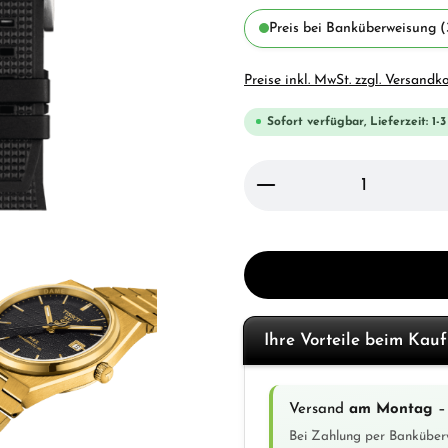
Preis bei Banküberweisung (
Preise inkl. MwSt. zzgl. Versandk
Sofort verfügbar, Lieferzeit: 1-
Produkt Anzahl: Gi
Ihre Vorteile beim Kau
Versand
am Montag
– 
Bei Zahlung per Banküber