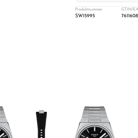
Produktnummer:
GTIN/EA
SW15995
7611608