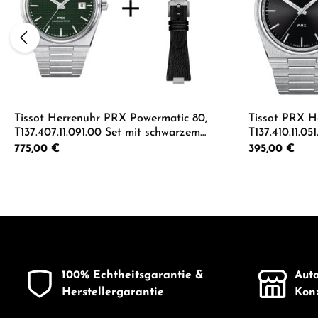
Tissot Herrenuhr PRX Powermatic 80,
Tissot PRX H
T137.407.11.091.00 Set mit schwarzem
T137.410.11.0
Lederarmband
Lederband
Regulärer Preis:
775,00 €
Regulärer Preis:
395,00 €
Produkt Anzahl: Gib den gewünschten 
Produkt
100% Echtheitsgarantie &
Auto
Herstellergarantie
Konz