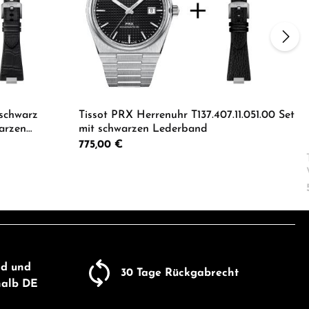
schwarz
Tissot PRX Herrenuhr T137.407.11.051.00 Set
warzen
mit schwarzen Lederband
Regulärer Preis:
775,00 €
um die Anzahl zu erhöhen oder zu reduzie
er benutze die Schaltflächen um die Anza
ib den gewünschten Wert ein oder benutze
Produkt Anzahl: Gib den gewü
nd und
30 Tage Rückgabrecht
halb DE