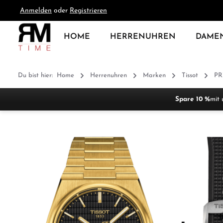
Anmelden
oder
Registrieren
springen
Zur Hauptnavigation springen
HOME
HERRENUHREN
DAME
Du bist hier:
Home
Herrenuhren
Marken
Tissot
PR
Spare 10 %
mit 
Bildergalerie überspringen