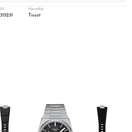
N:
Hersteller:
315231
Tissot