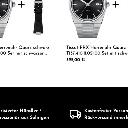
errenuhr Quarz schwarz
Tissot PRX Herrenuhr Quarz 
51.00 Set mit schwarzen
T137.410.11.051.00 Set mit sch
Lederband Krokooptik
Regulärer Preis:
395,00 €
Wert ein oder benutze die Schaltflächen 
 Anzahl: Gib den gewünschten Wert ein od
Produkt Anzahl: G
risierter Händler /
Kostenfreier Versa
essionär aus Solingen
Rückversand inner