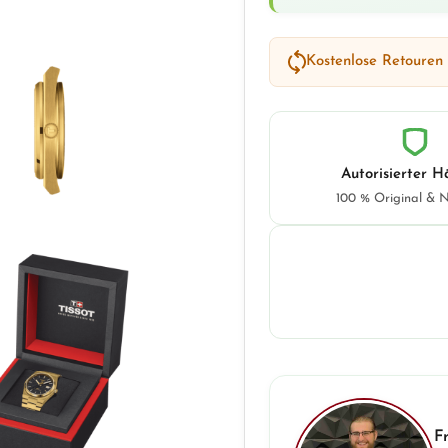
Kostenlose Retouren
Autorisierter H
100 % Original & 
F