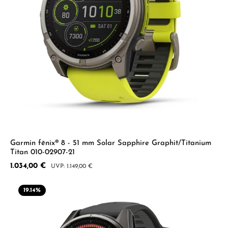
Garmin fēnix® 8 - 51 mm Solar Sapphire Graphit/Titanium
Titan 010-02907-21
Verkaufspreis:
1.034,00 €
Regulärer Preis:
1.149,00 €
19.14
%