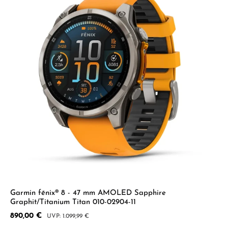
Garmin fēnix® 8 - 47 mm AMOLED Sapphire
Graphit/Titanium Titan 010-02904-11
Verkaufspreis:
890,00 €
Regulärer Preis:
1.099,99 €