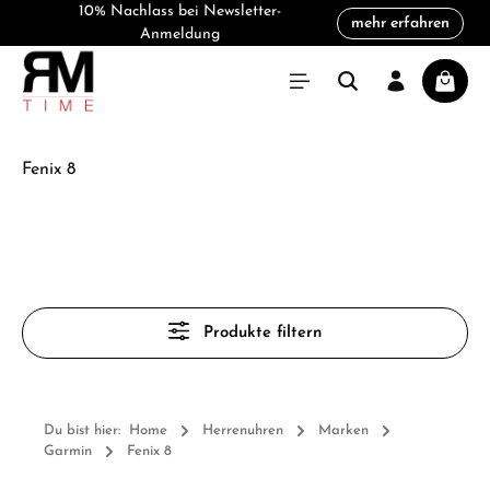
10% Nachlass bei Newsletter-
mehr erfahren
alt springen
Anmeldung
Warenk
Fenix 8
Produkte filtern
Du bist hier:
Home
Herrenuhren
Marken
Garmin
Fenix 8