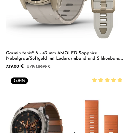
Garmin fēnix® 8 - 43 mm AMOLED Sapphire
Nebelgrau/Softgold mit Lederarmband und Silikonband
010-02903-40
Verkaufspreis:
739,00 €
Regulärer Preis:
1.199,99 €
34.84
%
Durchschnittliche B