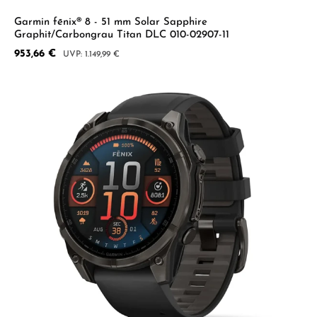
Garmin fēnix® 8 - 51 mm Solar Sapphire
Graphit/Carbongrau Titan DLC 010-02907-11
Verkaufspreis:
953,66 €
Regulärer Preis:
1.149,99 €