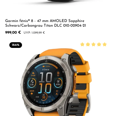
Garmin fēnix® 8 - 47 mm AMOLED Sapphire
Schwarz/Carbongrau Titan DLC 010-02904-21
Verkaufspreis:
999,00 €
Regulärer Preis:
1.099,99 €
18.6
%
Durchschnittliche B