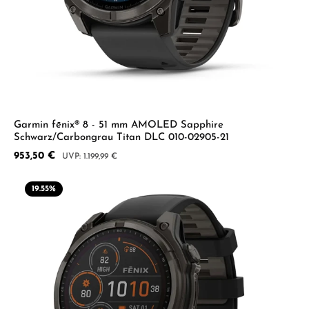
Garmin fēnix® 8 - 51 mm AMOLED Sapphire
Schwarz/Carbongrau Titan DLC 010-02905-21
Verkaufspreis:
953,50 €
Regulärer Preis:
1.199,99 €
19.55
%