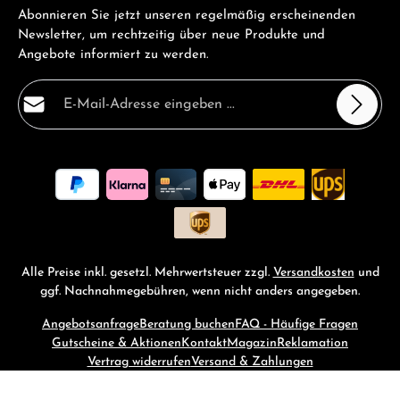
Abonnieren Sie jetzt unseren regelmäßig erscheinenden
Newsletter, um rechtzeitig über neue Produkte und
Angebote informiert zu werden.
E-Mail-Adresse*
Datenschutz
Die mit einem Stern (*) markierten Felder sind
Ich habe die
Datenschutzbestimmungen
zur Kenntnis
Pflichtfelder.
genommen und die
AGB
gelesen und bin mit ihnen
einverstanden.
*
Alle Preise inkl. gesetzl. Mehrwertsteuer zzgl.
Versandkosten
und
ggf. Nachnahmegebühren, wenn nicht anders angegeben.
Angebotsanfrage
Beratung buchen
FAQ - Häufige Fragen
Gutscheine & Aktionen
Kontakt
Magazin
Reklamation
Vertrag widerrufen
Versand & Zahlungen
© 2026 RM-Time - with
by
Zenit Design