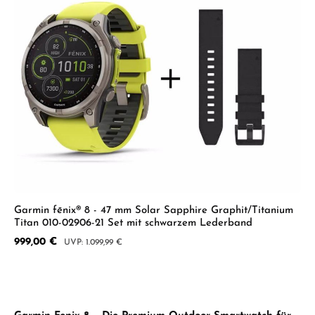
Garmin fēnix® 8 - 47 mm Solar Sapphire Graphit/Titanium
Titan 010-02906-21 Set mit schwarzem Lederband
Verkaufspreis:
999,00 €
Regulärer Preis:
1.099,99 €