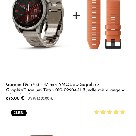
Garmin fēnix® 8 - 47 mm AMOLED Sapphire
Graphit/Titanium Titan 010-02904-11 Bundle mit orangenem
Silikonband
Verkaufspreis:
875,00 €
Regulärer Preis:
1.350,00 €
31.13
%
Durchschnittliche B