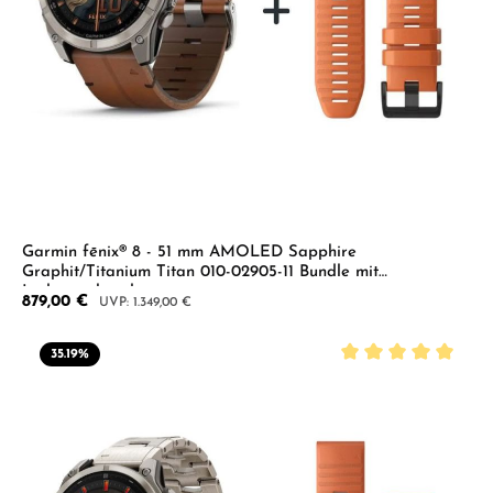
Garmin fēnix® 8 - 51 mm AMOLED Sapphire
Graphit/Titanium Titan 010-02905-11 Bundle mit
Lederarmband
Verkaufspreis:
879,00 €
Regulärer Preis:
1.349,00 €
35.19
%
Durchschnittliche B