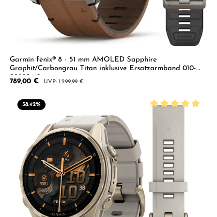
Garmin fēnix® 8 - 51 mm AMOLED Sapphire
Graphit/Carbongrau Titan inklusive Ersatzarmband 010-
02905-40
Verkaufspreis:
789,00 €
Regulärer Preis:
1.299,99 €
38.42
%
Durchschnittliche B