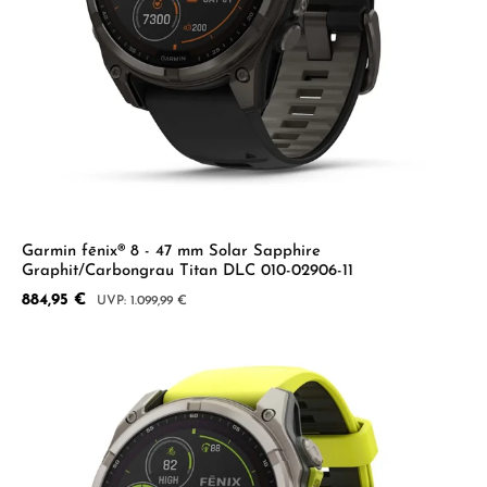
Garmin fēnix® 8 - 47 mm Solar Sapphire
Graphit/Carbongrau Titan DLC 010-02906-11
Verkaufspreis:
884,95 €
Regulärer Preis:
1.099,99 €