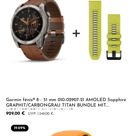
Garmin fēnix® 8 - 51 mm 010-02907-21 AMOLED Sapphire
GRAPHIT/CARBONGRAU TITAN BUNDLE MIT
NEONGELBEN SILIKONBAND
Verkaufspreis:
929,00 €
Regulärer Preis:
1.349,00 €
19.09
%