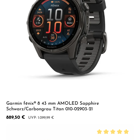
Garmin fēnix® 8 43 mm AMOLED Sapphire
Schwarz/Carbongrau Titan 010-02903-21
Verkaufspreis:
889,50 €
Regulärer Preis:
1.099,99 €
Durchschnittliche B