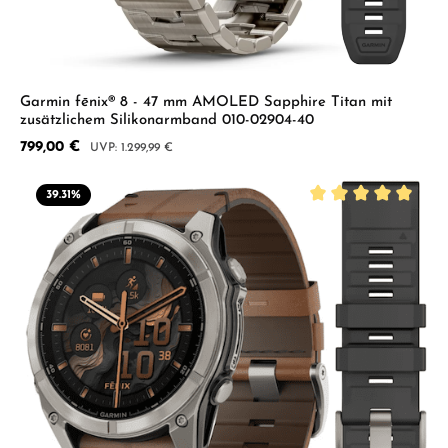
Garmin fēnix® 8 - 47 mm AMOLED Sapphire Titan mit
zusätzlichem Silikonarmband 010-02904-40
Verkaufspreis:
799,00 €
Regulärer Preis:
1.299,99 €
39.31
%
Durchschnittliche B