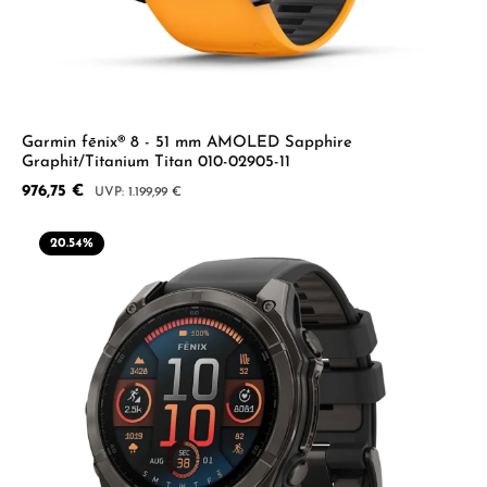
Garmin fēnix® 8 - 51 mm AMOLED Sapphire
Graphit/Titanium Titan 010-02905-11
Verkaufspreis:
976,75 €
Regulärer Preis:
1.199,99 €
20.54
%