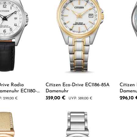
Drive Radio
Citizen Eco-Drive EC1186-85A
Citizen
Damenuhr EC1180-
Damenuhr
Damenu
Verkaufspreis:
359,00 €
Verkaufsp
296,10
lärer Preis:
Regulärer Preis:
299,00 €
389,00 €
 Anzahl: Gib den gewünschten Wert ein od
Produkt Anzahl: Gib den g
Pro