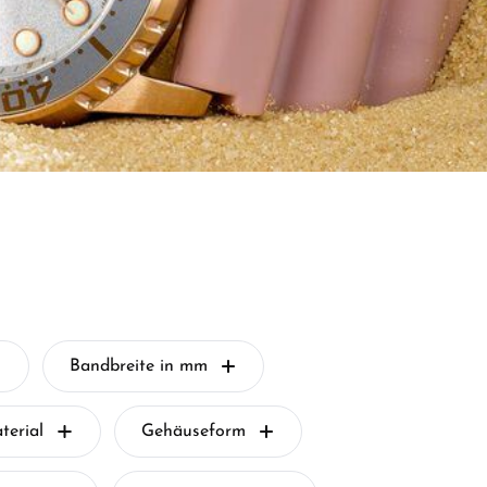
Bandbreite in mm
erial
Gehäuseform