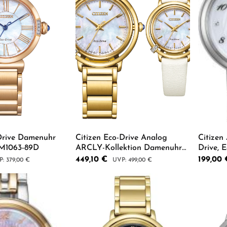
-Drive Damenuhr
Citizen Eco-Drive Analog
Citizen
M1063-89D
ARCLY-Kollektion Damenuhr
Drive, 
inklusive Wechselarmband
Gehäus
Verkaufspreis:
449,10 €
Verkaufsp
199,00
ulärer Preis:
Regulärer Preis:
379,00 €
499,00 €
EM1092-64D
Damenu
 Anzahl: Gib den gewünschten Wert ein od
Produkt Anzahl: Gib den g
Pro