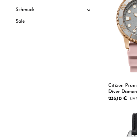
Schmuck
Sale
Citizen Prom
Diver Dame
Verkaufspreis:
233,10 €
Regu
Produkt