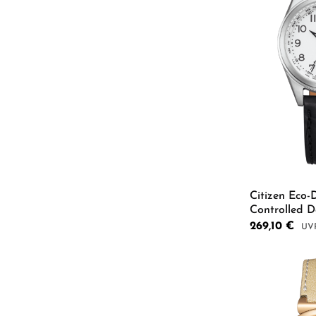
Citizen Eco-
Controlled 
14A
Verkaufspreis:
269,10 €
Regu
Produkt