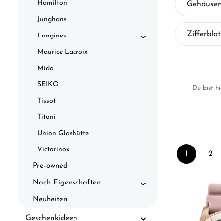
Hamilton
Gehäusem
Junghans
Zifferbla
Longines
Maurice Lacroix
Mido
SEIKO
Du bist hi
Tissot
Titoni
Union Glashütte
Victorinox
1
2
Seite
Sei
Pre-owned
Nach Eigenschaften
Neuheiten
Geschenkideen