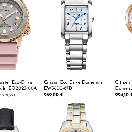
aster Eco-Drive
Citizen Eco Drive Damenuhr
Citizen
nuhr EO2023-00A
EW5600-87D
Damenu
Regulärer Preis:
269,00 €
Verkaufsp
224,10
lärer Preis:
259,00 €
 Anzahl: Gib den gewünschten Wert ein od
Produkt Anzahl: Gib den g
Pro