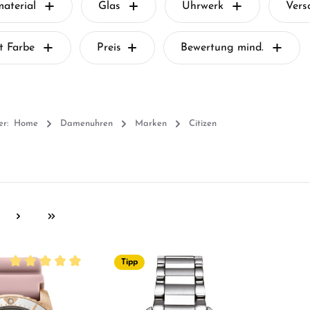
aterial
Glas
Uhrwerk
Vers
tt Farbe
Preis
Bewertung mind.
er:
Home
Damenuhren
Marken
Citizen
te
Tipp
Durchschnittliche Bewertung von 5 von 5 Sternen