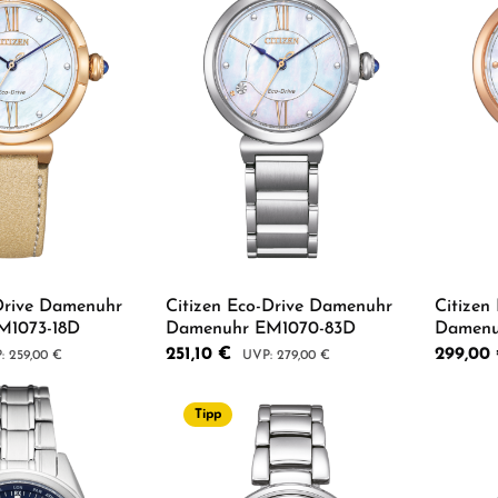
-Drive Damenuhr
Citizen Eco-Drive Damenuhr
Citizen
M1073-18D
Damenuhr EM1070-83D
Damenu
Verkaufspreis:
251,10 €
Regulärer
299,00
lärer Preis:
Regulärer Preis:
259,00 €
279,00 €
Tipp
 Anzahl: Gib den gewünschten Wert ein od
Produkt Anzahl: Gib den g
Pro