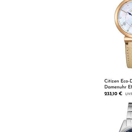
Citizen Eco
Damenuhr E
Verkaufspreis:
233,10 €
Regu
Produkt