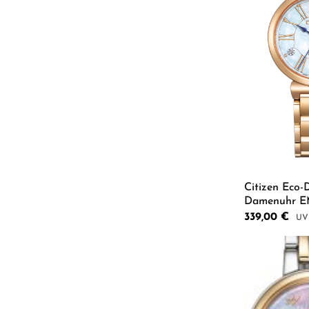
Citizen Eco
Damenuhr E
Verkaufspreis:
339,00 €
Reg
Produkt