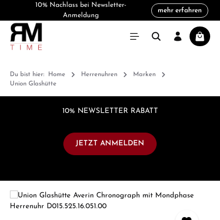
10% Nachlass bei Newsletter-
mehr erfahren
alt springen
Anmeldung
Warenk
Du bist hier:
Home
Herrenuhren
Marken
Union Glashütte
10% NEWSLETTER RABATT
JETZT ANMELDEN
Bildergalerie überspringen