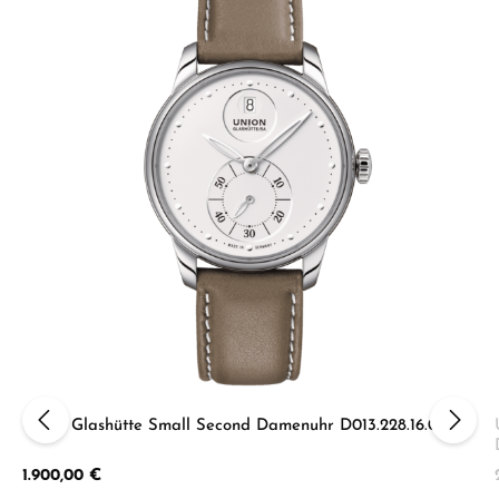
Union Glashütte Small Second Damenuhr D013.228.16.011.00
Regulärer Preis:
1.900,00 €