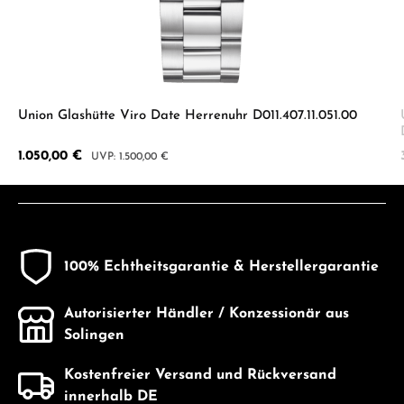
Union Glashütte Viro Date Herrenuhr D011.407.11.051.00
Verkaufspreis:
1.050,00 €
Regulärer Preis:
1.500,00 €
100% Echtheitsgarantie & Herstellergarantie
Autorisierter Händler / Konzessionär aus
Solingen
Kostenfreier Versand und Rückversand
innerhalb DE