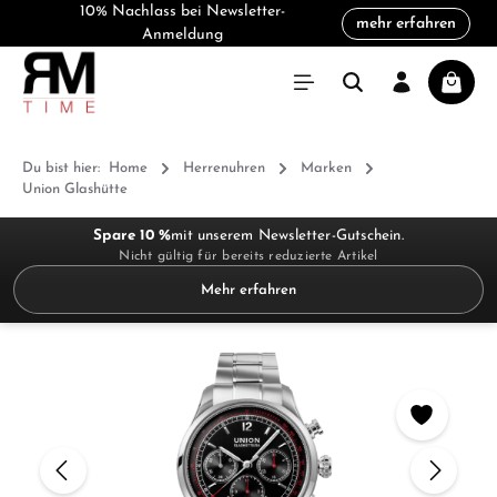
10% Nachlass bei Newsletter-
mehr erfahren
alt springen
Anmeldung
Warenk
Du bist hier:
Home
Herrenuhren
Marken
Union Glashütte
Spare 10 %
mit unserem Newsletter-Gutschein.
Nicht gültig für bereits reduzierte Artikel
Mehr erfahren
Bildergalerie überspringen