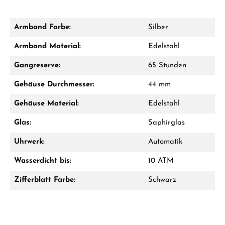
Armband Farbe:
Silber
Damon Reiners
Armband Material:
Edelstahl
Fragen? Wir beraten Sie persönlich:
Gangreserve:
65 Stunden
Mo–Fr: 10:00 – 17:00 - Sam: 10:00 - 14:00
Gehäuse Durchmesser:
44 mm
Jetzt anrufen
Gehäuse Material:
Edelstahl
WhatsApp Chat
Glas:
Saphirglas
Uhrwerk:
Automatik
Wasserdicht bis:
10 ATM
Ab 1.000 € Bestellwert erhalten Sie ein
Geschenk im Warenkorb.
Zifferblatt Farbe:
Schwarz
GESCHENKE ANSEHEN