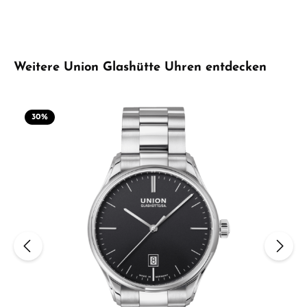
Produktgalerie überspringen
Weitere Union Glashütte Uhren entdecken
30
%