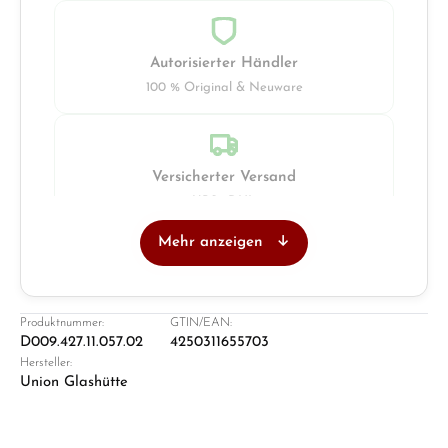
Autorisierter Händler
100 % Original & Neuware
Versicherter Versand
UPS · DHL
Mehr anzeigen
Juwelier
Ladengeschäft in Solingen
Produktnummer:
GTIN/EAN:
D009.427.11.057.02
4250311655703
Hersteller:
Union Glashütte