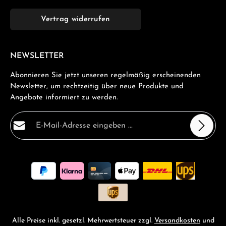
Vertrag widerrufen
NEWSLETTER
Abonnieren Sie jetzt unseren regelmäßig erscheinenden
Newsletter, um rechtzeitig über neue Produkte und
Angebote informiert zu werden.
E-Mail-Adresse*
Datenschutz
Die mit einem Stern (*) markierten Felder sind
Ich habe die
Datenschutzbestimmungen
zur Kenntnis
Pflichtfelder.
genommen und die
AGB
gelesen und bin mit ihnen
einverstanden.
*
Alle Preise inkl. gesetzl. Mehrwertsteuer zzgl.
Versandkosten
und