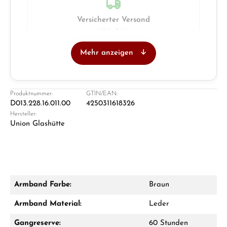
Versicherter Versand
UPS · DHL
Mehr anzeigen
Juwelier
Ladengeschäft in Solingen
Produktnummer:
GTIN/EAN:
D013.228.16.011.00
4250311618326
Hersteller:
Union Glashütte
Armband Farbe:
Braun
Damon Reiners
Armband Material:
Leder
Fragen? Wir beraten Sie persönlich:
Gangreserve:
60 Stunden