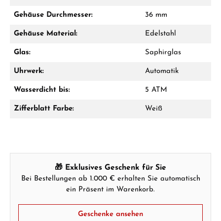
Mo–Fr: 10:00 – 17:00 - Sam: 10:00 - 14:00
Gehäuse Durchmesser:
36 mm
Jetzt anrufen
Gehäuse Material:
Edelstahl
WhatsApp Chat
Glas:
Saphirglas
Uhrwerk:
Automatik
Wasserdicht bis:
5 ATM
Ab 1.000 € Bestellwert erhalten Sie ein
Geschenk im Warenkorb.
Zifferblatt Farbe:
Weiß
GESCHENKE ANSEHEN
🎁 Exklusives Geschenk für Sie
Bei Bestellungen ab 1.000 € erhalten Sie automatisch
ein Präsent im Warenkorb.
Hersteller- & Produktsicherheit
Geschenke ansehen