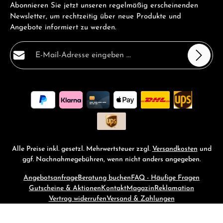
Abonnieren Sie jetzt unseren regelmäßig erscheinenden
Newsletter, um rechtzeitig über neue Produkte und
Angebote informiert zu werden.
E-Mail-Adresse*
Datenschutz
Die mit einem Stern (*) markierten Felder sind
Ich habe die
Datenschutzbestimmungen
zur Kenntnis
Pflichtfelder.
genommen und die
AGB
gelesen und bin mit ihnen
einverstanden.
*
Alle Preise inkl. gesetzl. Mehrwertsteuer zzgl.
Versandkosten
und
ggf. Nachnahmegebühren, wenn nicht anders angegeben.
Angebotsanfrage
Beratung buchen
FAQ - Häufige Fragen
Gutscheine & Aktionen
Kontakt
Magazin
Reklamation
Vertrag widerrufen
Versand & Zahlungen
© 2026 RM-Time - with
by
Zenit Design