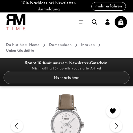
10% Nachlass bei Newsletter-
mehr erfahren
alt springen
Anmeldung
Warenk
Du bist hier:
Home
Damenuhren
Marken
Union Glashütte
Spare 10 %
mit unserem Newsletter-Gutschein.
Nicht gültig für bereits reduzierte Artikel
Mehr erfahren
Bildergalerie überspringen