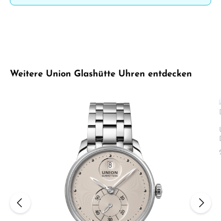
Produktgalerie überspringen
Weitere Union Glashütte Uhren entdecken