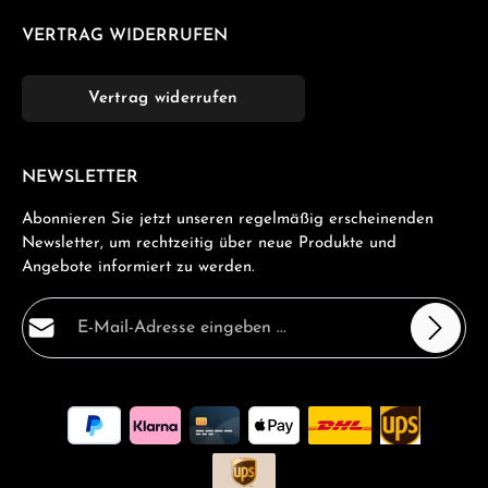
VERTRAG WIDERRUFEN
Vertrag widerrufen
NEWSLETTER
Abonnieren Sie jetzt unseren regelmäßig erscheinenden
Newsletter, um rechtzeitig über neue Produkte und
Angebote informiert zu werden.
E-Mail-Adresse*
Datenschutz
Die mit einem Stern (*) markierten Felder sind
Ich habe die
Datenschutzbestimmungen
zur Kenntnis
Pflichtfelder.
genommen und die
AGB
gelesen und bin mit ihnen
einverstanden.
*