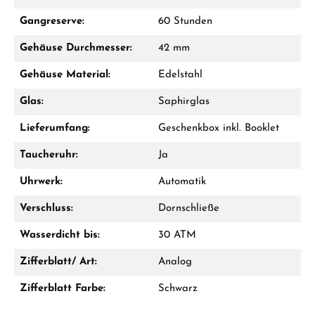
Mo–Fr: 10:00 – 17:00 - Sam: 10:00 - 14:00
Gangreserve:
60 Stunden
Jetzt anrufen
Gehäuse Durchmesser:
42 mm
WhatsApp Chat
Gehäuse Material:
Edelstahl
Glas:
Saphirglas
Lieferumfang:
Geschenkbox inkl. Booklet
Ab 1.000 € Bestellwert erhalten Sie ein
Geschenk im Warenkorb.
Taucheruhr:
Ja
GESCHENKE ANSEHEN
Uhrwerk:
Automatik
Verschluss:
Dornschließe
Wasserdicht bis:
30 ATM
Zifferblatt/ Art:
Analog
Zifferblatt Farbe:
Schwarz
Hersteller- & Produktsicherheit