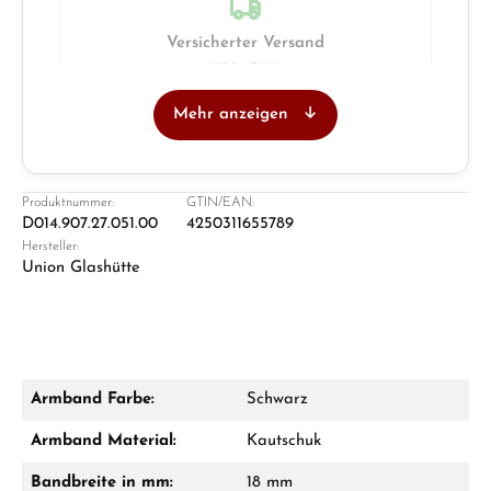
Versicherter Versand
UPS · DHL
Mehr anzeigen
Juwelier
Ladengeschäft in Solingen
Produktnummer:
GTIN/EAN:
D014.907.27.051.00
4250311655789
Hersteller:
Union Glashütte
Armband Farbe:
Schwarz
Damon Reiners
Armband Material:
Kautschuk
Fragen? Wir beraten Sie persönlich:
Bandbreite in mm:
18 mm