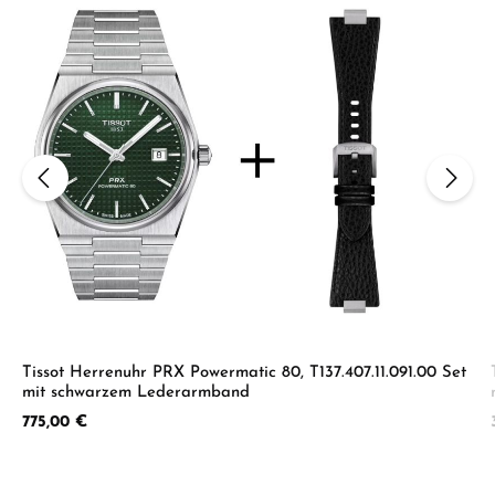
Tissot Herrenuhr PRX Powermatic 80, T137.407.11.091.00 Set
mit schwarzem Lederarmband
Regulärer Preis:
775,00 €