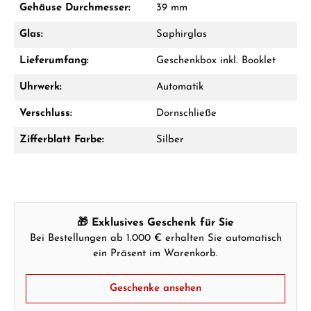
Gehäuse Durchmesser:
39 mm
Jetzt anrufen
Glas:
Saphirglas
WhatsApp Chat
Lieferumfang:
Geschenkbox inkl. Booklet
Uhrwerk:
Automatik
Verschluss:
Dornschließe
Ab 1.000 € Bestellwert erhalten Sie ein
Geschenk im Warenkorb.
Zifferblatt Farbe:
Silber
GESCHENKE ANSEHEN
🎁 Exklusives Geschenk für Sie
Bei Bestellungen ab 1.000 € erhalten Sie automatisch
ein Präsent im Warenkorb.
Hersteller- & Produktsicherheit
Geschenke ansehen