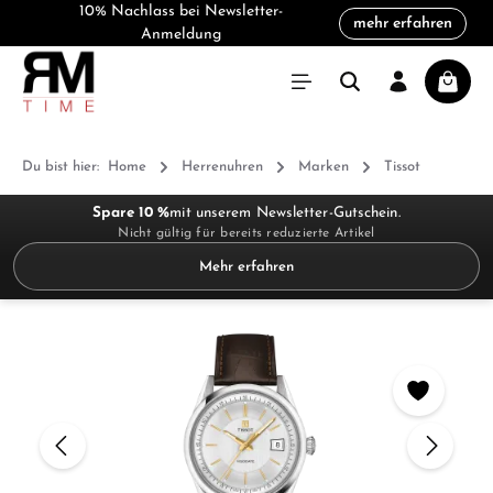
10% Nachlass bei Newsletter-
mehr erfahren
alt springen
Anmeldung
Warenk
Du bist hier:
Home
Herrenuhren
Marken
Tissot
Spare 10 %
mit unserem Newsletter-Gutschein.
Nicht gültig für bereits reduzierte Artikel
Mehr erfahren
Bildergalerie überspringen