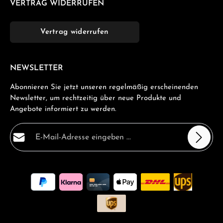
VERTRAG WIDERRUFEN
Vertrag widerrufen
NEWSLETTER
Abonnieren Sie jetzt unseren regelmäßig erscheinenden
Newsletter, um rechtzeitig über neue Produkte und
Angebote informiert zu werden.
E-Mail-Adresse*
Datenschutz
Die mit einem Stern (*) markierten Felder sind
Ich habe die
Datenschutzbestimmungen
zur Kenntnis
Pflichtfelder.
genommen und die
AGB
gelesen und bin mit ihnen
einverstanden.
*