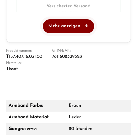
Versicherter Versand
UPS · DHL
Mehr anzeigen
Juwelier
Ladengeschäft in Solingen
Produktnummer:
GTIN/EAN:
T157.407.16.031.00
7611608329528
Hersteller:
Tissot
Armband Farbe:
Braun
Damon Reiners
Armband Material:
Leder
Fragen? Wir beraten Sie persönlich:
Gangreserve:
80 Stunden
Mo–Fr: 10:00 – 17:00 - Sam: 10:00 - 14:00