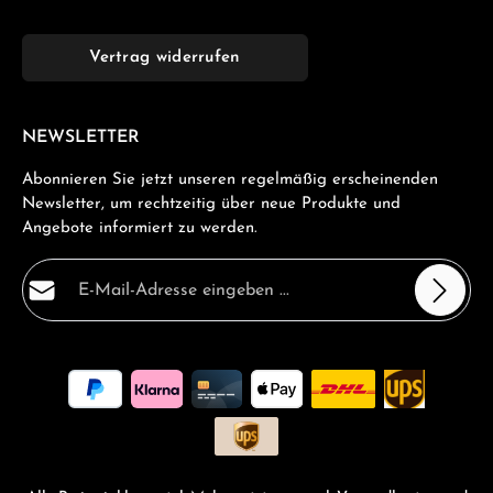
Vertrag widerrufen
NEWSLETTER
Abonnieren Sie jetzt unseren regelmäßig erscheinenden
Newsletter, um rechtzeitig über neue Produkte und
Angebote informiert zu werden.
E-Mail-Adresse*
Datenschutz
Die mit einem Stern (*) markierten Felder sind
Ich habe die
Datenschutzbestimmungen
zur Kenntnis
Pflichtfelder.
genommen und die
AGB
gelesen und bin mit ihnen
einverstanden.
*