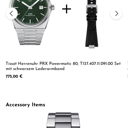
Tissot Herrenuhr PRX Powermatic 80, T137.407.11.091.00 Set
mit schwarzem Lederarmband
Regulärer Preis:
775,00 €
Produktgalerie überspringen
Accessory Items