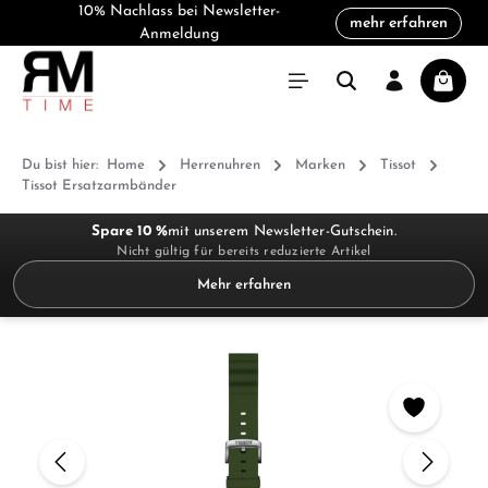
10% Nachlass bei Newsletter-
mehr erfahren
alt springen
Anmeldung
Warenk
Du bist hier:
Home
Herrenuhren
Marken
Tissot
Tissot Ersatzarmbänder
Spare 10 %
mit unserem Newsletter-Gutschein.
Nicht gültig für bereits reduzierte Artikel
Mehr erfahren
Bildergalerie überspringen