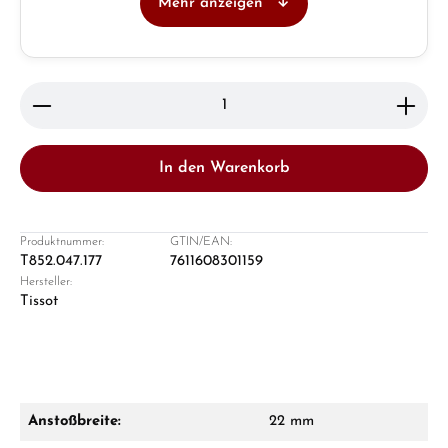
Mehr anzeigen
Juwelier
Ladengeschäft in Solingen
Produkt Anzahl: Gib den gewünschten Wert ein ode
In den Warenkorb
Produktnummer:
GTIN/EAN:
T852.047.177
7611608301159
Hersteller:
Damon Reiners
Tissot
Fragen? Wir beraten Sie persönlich:
Mo–Fr: 10:00 – 17:00 - Sam: 10:00 - 14:00
Jetzt anrufen
Anstoßbreite:
22 mm
WhatsApp Chat