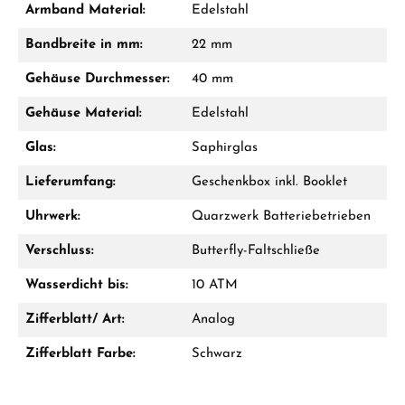
Armband Material:
Edelstahl
Bandbreite in mm:
22 mm
Gehäuse Durchmesser:
40 mm
Ab 1.000 € Bestellwert erhalten Sie ein
Geschenk im Warenkorb.
Gehäuse Material:
Edelstahl
GESCHENKE ANSEHEN
Glas:
Saphirglas
Lieferumfang:
Geschenkbox inkl. Booklet
Uhrwerk:
Quarzwerk Batteriebetrieben
Verschluss:
Butterfly-Faltschließe
Hersteller- & Produktsicherheit
Wasserdicht bis:
10 ATM
Zifferblatt/ Art:
Analog
Zifferblatt Farbe:
Schwarz