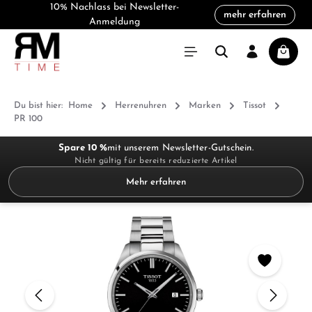
10% Nachlass bei Newsletter-
mehr erfahren
alt springen
Anmeldung
Warenk
Du bist hier:
Home
Herrenuhren
Marken
Tissot
PR 100
Spare 10 %
mit unserem Newsletter-Gutschein.
Nicht gültig für bereits reduzierte Artikel
Mehr erfahren
Bildergalerie überspringen