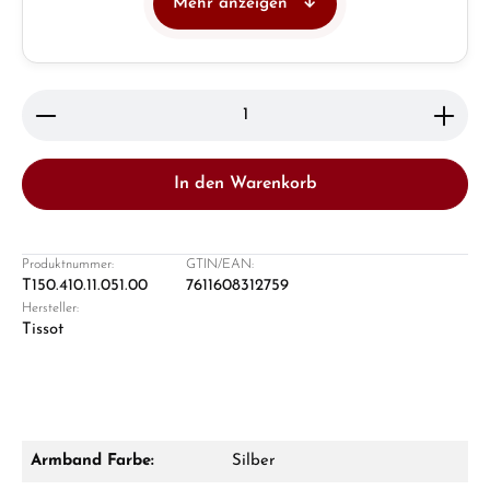
Mehr anzeigen
Juwelier
Ladengeschäft in Solingen
Produkt Anzahl: Gib den gewünschten Wert ein ode
In den Warenkorb
Produktnummer:
GTIN/EAN:
T150.410.11.051.00
7611608312759
Hersteller:
Damon Reiners
Tissot
Fragen? Wir beraten Sie persönlich:
Mo–Fr: 10:00 – 17:00 - Sam: 10:00 - 14:00
Jetzt anrufen
Armband Farbe:
Silber
WhatsApp Chat