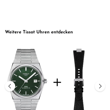
Produktgalerie überspringen
Weitere Tissot Uhren entdecken