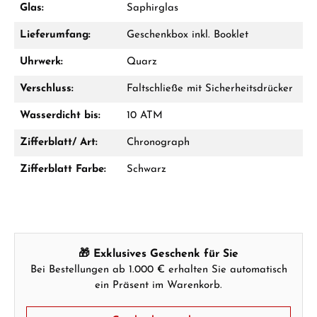
Glas:
Saphirglas
Jetzt anrufen
Lieferumfang:
Geschenkbox inkl. Booklet
WhatsApp Chat
Uhrwerk:
Quarz
Verschluss:
Faltschließe mit Sicherheitsdrücker
Wasserdicht bis:
10 ATM
Ab 1.000 € Bestellwert erhalten Sie ein
Geschenk im Warenkorb.
Zifferblatt/ Art:
Chronograph
GESCHENKE ANSEHEN
Zifferblatt Farbe:
Schwarz
🎁 Exklusives Geschenk für Sie
Bei Bestellungen ab 1.000 € erhalten Sie automatisch
Hersteller- & Produktsicherheit
ein Präsent im Warenkorb.