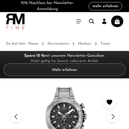
10% Nachlass bei Newsletter-
mehr erfahren
alt springen
Anmeldung
Warenk
Du bist hier:
Home
Herrenuhren
Marken
Tissot
Spare 10 %
mit unserem Newsletter-Gutschein.
Nicht gültig für bereits reduzierte Artikel
Mehr erfahren
Bildergalerie überspringen