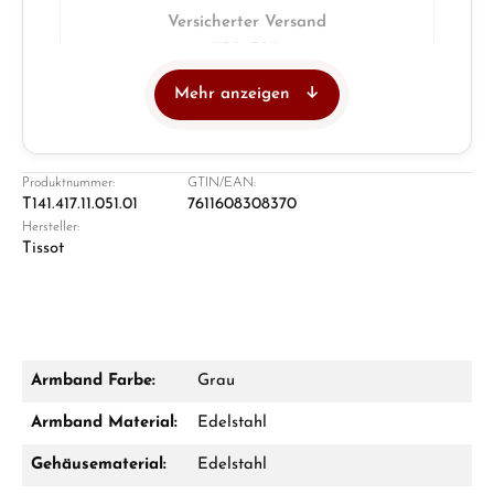
Versicherter Versand
UPS · DHL
Mehr anzeigen
Juwelier
Ladengeschäft in Solingen
Produktnummer:
GTIN/EAN:
T141.417.11.051.01
7611608308370
Hersteller:
Tissot
Armband Farbe:
Grau
Damon Reiners
Armband Material:
Edelstahl
Fragen? Wir beraten Sie persönlich:
Gehäusematerial:
Edelstahl
Mo–Fr: 10:00 – 17:00 - Sam: 10:00 - 14:00