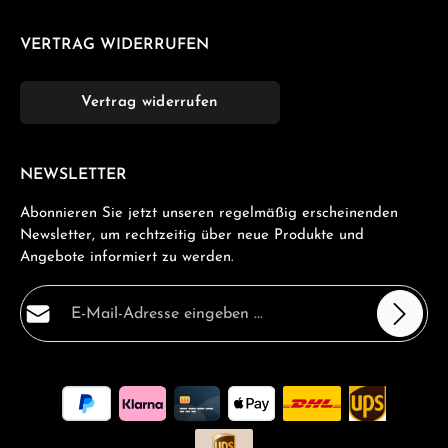
VERTRAG WIDERRUFEN
Vertrag widerrufen
NEWSLETTER
Abonnieren Sie jetzt unseren regelmäßig erscheinenden
Newsletter, um rechtzeitig über neue Produkte und
Angebote informiert zu werden.
E-Mail-Adresse*
Datenschutz
Die mit einem Stern (*) markierten Felder sind
Ich habe die
Datenschutzbestimmungen
zur Kenntnis
Pflichtfelder.
genommen und die
AGB
gelesen und bin mit ihnen
einverstanden.
*