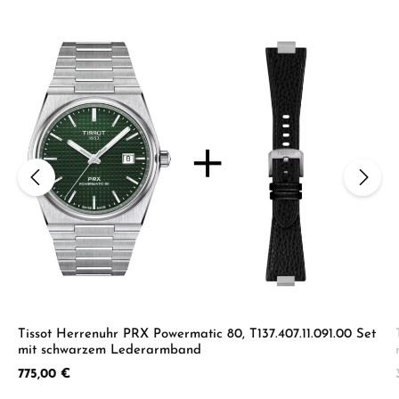
Tissot Herrenuhr PRX Powermatic 80, T137.407.11.091.00 Set
mit schwarzem Lederarmband
Regulärer Preis:
775,00 €