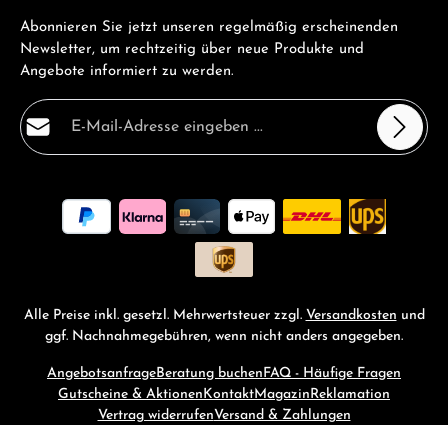
Abonnieren Sie jetzt unseren regelmäßig erscheinenden
Newsletter, um rechtzeitig über neue Produkte und
Angebote informiert zu werden.
E-Mail-Adresse*
Datenschutz
Die mit einem Stern (*) markierten Felder sind
Ich habe die
Datenschutzbestimmungen
zur Kenntnis
Pflichtfelder.
genommen und die
AGB
gelesen und bin mit ihnen
einverstanden.
*
Alle Preise inkl. gesetzl. Mehrwertsteuer zzgl.
Versandkosten
und
ggf. Nachnahmegebühren, wenn nicht anders angegeben.
Angebotsanfrage
Beratung buchen
FAQ - Häufige Fragen
Gutscheine & Aktionen
Kontakt
Magazin
Reklamation
Vertrag widerrufen
Versand & Zahlungen