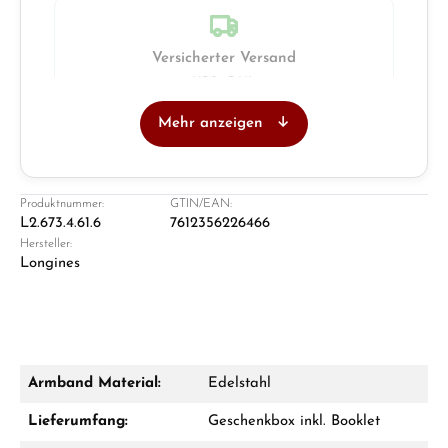
Versicherter Versand
UPS · DHL
Mehr anzeigen
Juwelier
Ladengeschäft in Solingen
Produktnummer:
GTIN/EAN:
L2.673.4.61.6
7612356226466
Hersteller:
Longines
Armband Material:
Edelstahl
Damon Reiners
Lieferumfang:
Geschenkbox inkl. Booklet
Fragen? Wir beraten Sie persönlich: