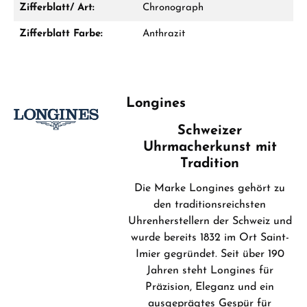
Zifferblatt/ Art:
Chronograph
Mo–Fr: 10:00 – 17:00 - Sam: 10:00 - 14:00
Zifferblatt Farbe:
Anthrazit
Jetzt anrufen
WhatsApp Chat
Longines
Schweizer
Uhrmacherkunst mit
Ab 1.000 € Bestellwert erhalten Sie ein
Tradition
Geschenk im Warenkorb.
GESCHENKE ANSEHEN
Die Marke Longines gehört zu
den traditionsreichsten
Uhrenherstellern der Schweiz und
wurde bereits 1832 im Ort Saint-
Imier gegründet. Seit über 190
Jahren steht Longines für
Präzision, Eleganz und ein
Hersteller- & Produktsicherheit
ausgeprägtes Gespür für