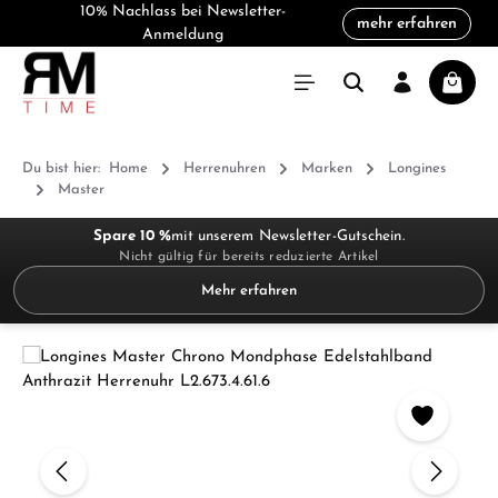
10% Nachlass bei Newsletter-
mehr erfahren
alt springen
Anmeldung
Warenk
Du bist hier:
Home
Herrenuhren
Marken
Longines
Master
Spare 10 %
mit unserem Newsletter-Gutschein.
Nicht gültig für bereits reduzierte Artikel
Mehr erfahren
Bildergalerie überspringen