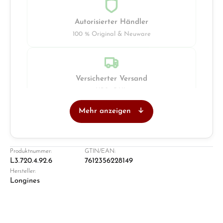
Autorisierter Händler
100 % Original & Neuware
Versicherter Versand
UPS · DHL
Mehr anzeigen
Juwelier
Ladengeschäft in Solingen
Produktnummer:
GTIN/EAN:
L3.720.4.92.6
7612356228149
Hersteller:
Longines