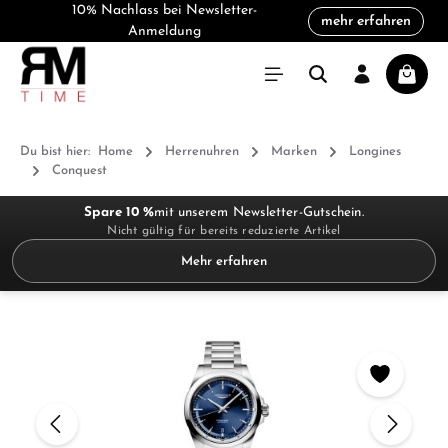
10% Nachlass bei Newsletter-
mehr erfahren
alt springen
Anmeldung
Warenk
Du bist hier:
Home
Herrenuhren
Marken
Longines
Conquest
Spare 10 %
mit unserem Newsletter-Gutschein.
Nicht gültig für bereits reduzierte Artikel
Mehr erfahren
Bildergalerie überspringen