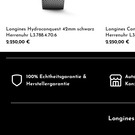
Longines Hydroconquest 42mm schwarz
Longines Co
Herrenuhr L3.788.4.70.6
Herrenuhr L3.
Regulärer Preis:
2.250,00 €
Regulärer Preis:
2.250,00 €
Produkt Anzahl: Gib den gewünschten 
Produkt
100% Echtheitsgarantie &
Auto
Herstellergarantie
Konz
Longines