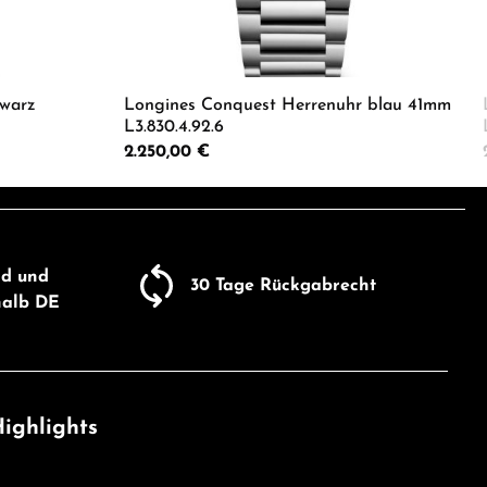
warz
Longines Conquest Herrenuhr blau 41mm
L3.830.4.92.6
Regulärer Preis:
2.250,00 €
um die Anzahl zu erhöhen oder zu reduzie
er benutze die Schaltflächen um die Anza
ib den gewünschten Wert ein oder benutze
Produkt Anzahl: Gib den gewü
nd und
30 Tage Rückgabrecht
halb DE
ighlights