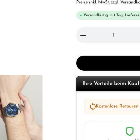
Preise inkl. MwSt. zzgl. Versandk
Versandfertig in 1 Tag, Lieferze
Produkt Anzahl: Gi
Ihre Vorteile beim Kau
Kostenlose Retouren