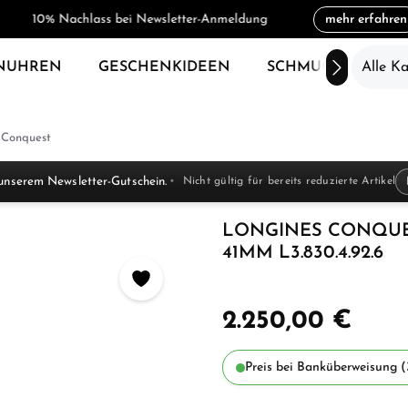
10% Nachlass bei Newsletter-Anmeldung
mehr erfahren
NUHREN
GESCHENKIDEEN
SCHMUCK
Alle K
SAL
Conquest
unserem Newsletter-Gutschein.
Nicht gültig für bereits reduzierte Artikel
LONGINES CONQUE
41MM L3.830.4.92.6
2.250,00 €
Preis bei Banküberweisung (