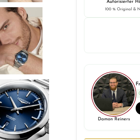
Autorisierter H
100 % Original & 
F
Damon Reiners