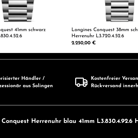
nquest 41mm schwarz
Longines Conquest 38mm sch
830.4.52.6
Herrenuhr L3.720.4.52.6
Regulärer Preis:
2.250,00 €
Wert ein oder benutze die Schaltflächen 
 Anzahl: Gib den gewünschten Wert ein od
Produkt Anzahl: G
risierter Händler /
Kostenfreier Versa
essionär aus Solingen
Rückversand inner
 Conquest Herrenuhr blau 41mm L3.830.4.92.6 H