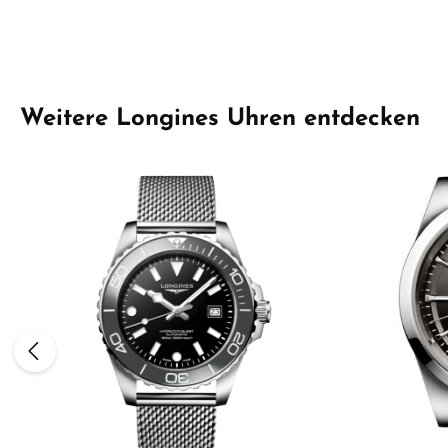
Produktgalerie überspringen
Weitere Longines Uhren entdecken