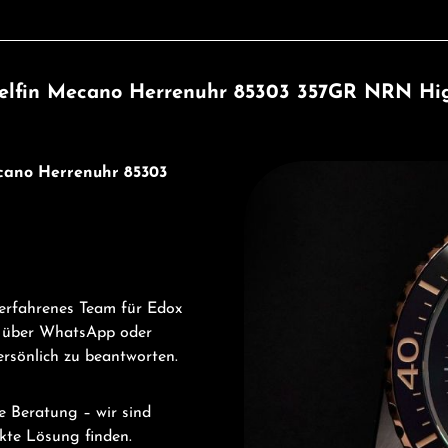
elfin Mecano Herrenuhr 85303 357GR NRN Hig
Entdecken Sie Edox
ecano Herrenuhr 85303
 erfahrenes Team für Edox
 über WhatsApp oder
ersönlich zu beantworten.
e Beratung – wir sind
ekte Lösung finden.