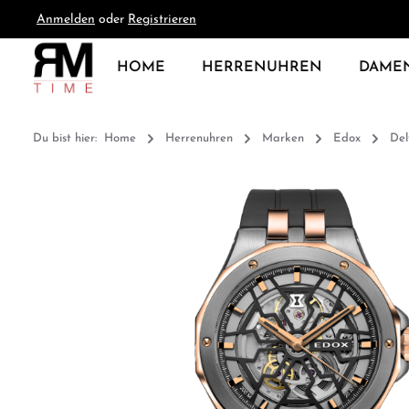
Anmelden
oder
Registrieren
springen
Zur Hauptnavigation springen
HOME
HERRENUHREN
DAME
Du bist hier:
Home
Herrenuhren
Marken
Edox
Del
Bildergalerie überspringen