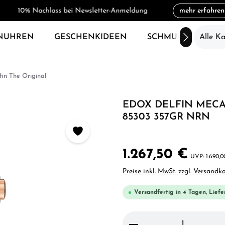
10% Nachlass bei Newsletter-Anmeldung
mehr erfahren
NUHREN
GESCHENKIDEEN
SCHMUCK
Alle K
SAL
fin The Original
EDOX DELFIN MEC
85303 357GR NRN
1.267,50 €
1.690,
Preise inkl. MwSt. zzgl. Versandk
Versandfertig in 4 Tagen, Liefe
Produkt Anzahl: Gi