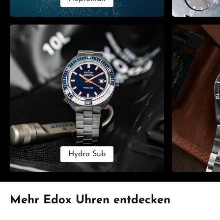
Hydro Sub
Produktgalerie überspringen
Mehr Edox Uhren entdecken