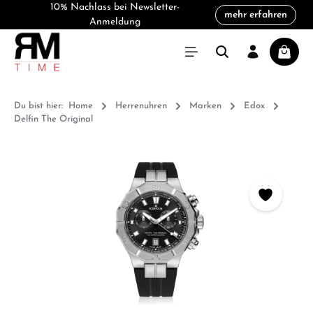
10% Nachlass bei Newsletter-
mehr erfahren
alt springen
Anmeldung
Warenk
Du bist hier:
Home
Herrenuhren
Marken
Edox
Delfin The Original
Bildergalerie überspringen