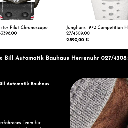
ster Pilot Chronoscope
Junghans 1972 Competition H
-3398.00
27/4509.00
Regulärer Preis:
2.590,00 €
Wert ein oder benutze die Schaltflächen 
 Anzahl: Gib den gewünschten Wert ein od
Produkt Anzahl: G
 Bill Automatik Bauhaus Herrenuhr 027/4308.
Entdecken Sie Junghans
ill Automatik Bauhaus
erfahrenes Team für