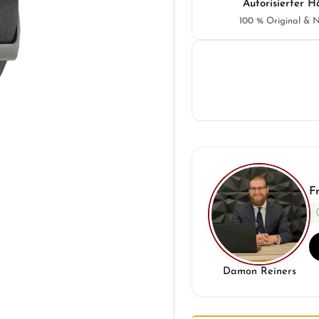
Autorisierter H
100 % Original & 
F
Damon Reiners