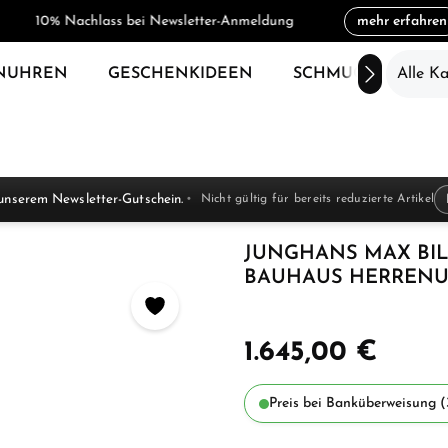
10% Nachlass bei Newsletter-Anmeldung
mehr erfahren
NUHREN
GESCHENKIDEEN
SCHMUCK
Alle K
SAL
unserem Newsletter-Gutschein.
Nicht gültig für bereits reduzierte Artikel
JUNGHANS MAX BI
BAUHAUS HERRENUH
1.645,00 €
Preis bei Banküberweisung (