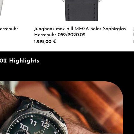
errenuhr
Junghans max bill MEGA Solar Saphirglas
Herrenuhr 059/2020.02
Regulärer Preis:
1.295,00 €
um die Anzahl zu erhöhen oder zu reduzie
er benutze die Schaltflächen um die Anza
ib den gewünschten Wert ein oder benutze
Produkt Anzahl: Gib den gewü
02 Highlights