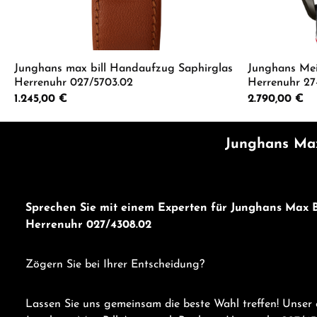
Junghans max bill Handaufzug Saphirglas
Junghans Mei
Herrenuhr 027/5703.02
Herrenuhr 27
Regulärer Preis:
1.245,00 €
Regulärer Preis:
2.790,00 €
Produkt Anzahl: Gib den gewünschten 
Produkt
Junghans Max
Sprechen Sie mit einem Experten für Junghans Max B
Herrenuhr 027/4308.02
Zögern Sie bei Ihrer Entscheidung?
Lassen Sie uns gemeinsam die beste Wahl treffen! Unser 