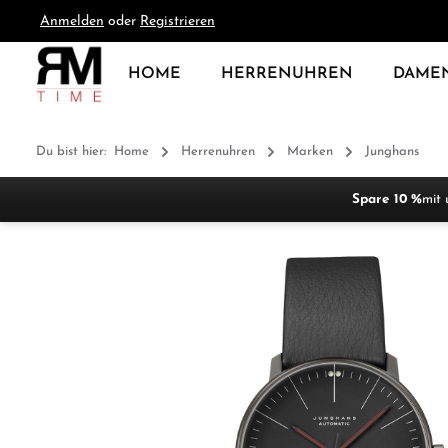
Anmelden
oder
Registrieren
springen
Zur Hauptnavigation springen
HOME
HERRENUHREN
DAME
Du bist hier:
Home
Herrenuhren
Marken
Junghans
Spare 10 %
mit 
Bildergalerie überspringen