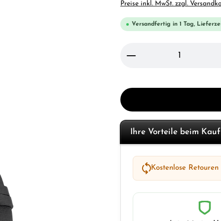
Preise inkl. MwSt. zzgl. Versandk
Versandfertig in 1 Tag, Lieferze
Produkt Anzahl: Gi
Ihre Vorteile beim Kau
Kostenlose Retouren