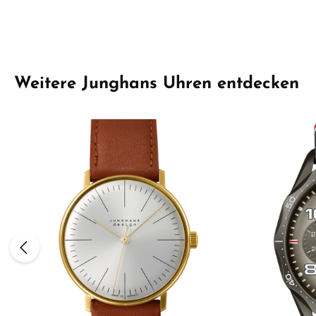
Produktgalerie überspringen
Weitere Junghans Uhren entdecken