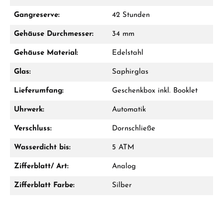
Mo–Fr: 10:00 – 17:00 - Sam: 10:00 - 14:00
Gangreserve:
42 Stunden
Jetzt anrufen
Gehäuse Durchmesser:
34 mm
WhatsApp Chat
Gehäuse Material:
Edelstahl
Glas:
Saphirglas
Lieferumfang:
Geschenkbox inkl. Booklet
Ab 1.000 € Bestellwert erhalten Sie ein
Geschenk im Warenkorb.
Uhrwerk:
Automatik
GESCHENKE ANSEHEN
Verschluss:
Dornschließe
Wasserdicht bis:
5 ATM
Zifferblatt/ Art:
Analog
Zifferblatt Farbe:
Silber
Hersteller- & Produktsicherheit