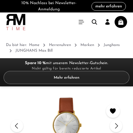
10% Nachlass bei Newsletter-
mehr erfahren
alt springen
Anmeldung
Warenk
Du bist hier:
Home
Herrenuhren
Marken
Junghans
JUNGHANS Max Bill
Spare 10 %
mit unserem Newsletter-Gutschein.
Nicht gültig für bereits reduzierte Artikel
Mehr erfahren
Bildergalerie überspringen