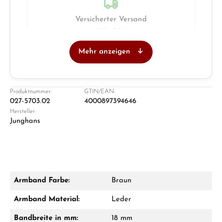
Versicherter Versand
UPS · DHL
Mehr anzeigen
Juwelier
Ladengeschäft in Solingen
Produktnummer:
GTIN/EAN:
027-5703.02
4000897394646
Hersteller:
Junghans
Armband Farbe:
Braun
Damon Reiners
Armband Material:
Leder
Fragen? Wir beraten Sie persönlich:
Bandbreite in mm:
18 mm