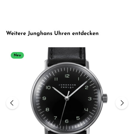
Produktgalerie überspringen
Weitere Junghans Uhren entdecken
Neu