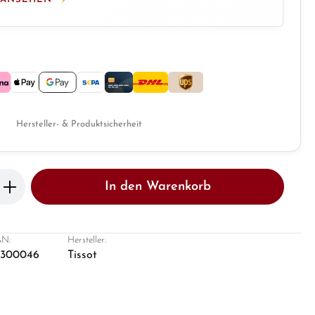
Hersteller- & Produktsicherheit
b den gewünschten Wert ein oder benutze 
In den Warenkorb
N:
Hersteller:
8300046
Tissot