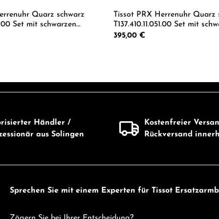
errenuhr Quarz schwarz
Tissot PRX Herrenuhr Quarz 
51.00 Set mit schwarzen
T137.410.11.051.00 Set mit sch
Lederband Krokooptik
Regulärer Preis:
395,00 €
Wert ein oder benutze die Schaltflächen 
 Anzahl: Gib den gewünschten Wert ein od
Produkt Anzahl: G
risierter Händler /
Kostenfreier Versa
essionär aus Solingen
Rückversand inner
Sprechen Sie mit einem Experten für Tissot Ersatzarmb
Zögern Sie bei Ihrer Entscheidung?