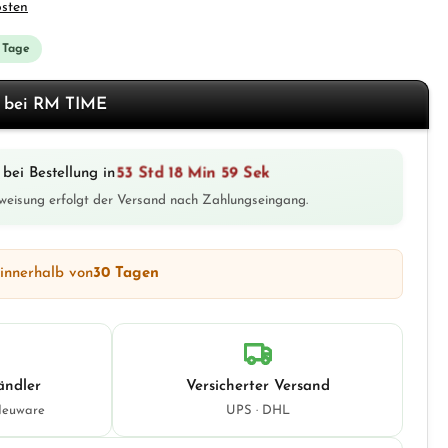
osten
3 Tage
f bei RM TIME
53 Std 18 Min 57 Sek
bei Bestellung in
weisung erfolgt der Versand nach Zahlungseingang.
 innerhalb von
30 Tagen
ändler
Versicherter Versand
Neuware
UPS · DHL