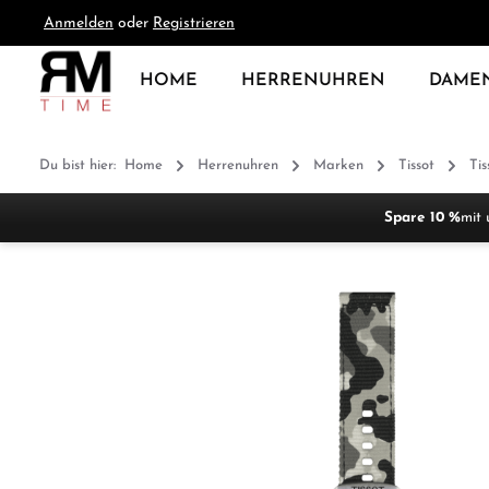
Anmelden
oder
Registrieren
springen
Zur Hauptnavigation springen
HOME
HERRENUHREN
DAME
Du bist hier:
Home
Herrenuhren
Marken
Tissot
Ti
Spare 10 %
mit 
Bildergalerie überspringen