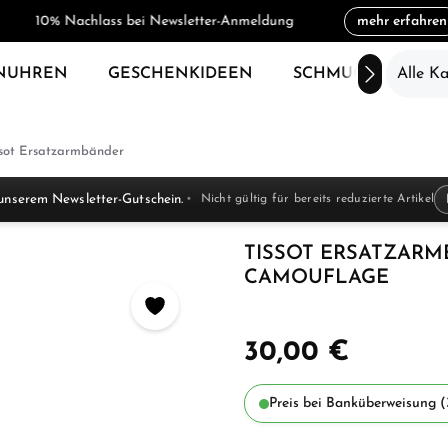
10% Nachlass bei Newsletter-Anmeldung
mehr erfahren
NUHREN
GESCHENKIDEEN
SCHMUCK
Alle K
SAL
ssot Ersatzarmbänder
unserem Newsletter-Gutschein.
Nicht gültig für bereits reduzierte Artikel
TISSOT ERSATZARM
CAMOUFLAGE
30,00 €
Preis bei Banküberweisung (