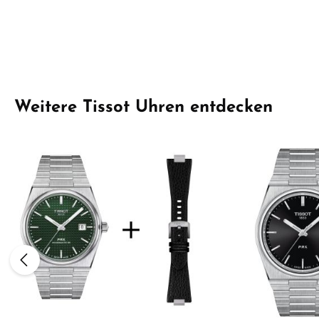
Produktgalerie überspringen
Weitere Tissot Uhren entdecken