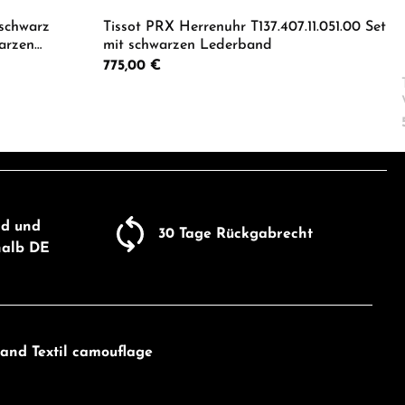
schwarz
Tissot PRX Herrenuhr T137.407.11.051.00 Set
warzen
mit schwarzen Lederband
Regulärer Preis:
775,00 €
um die Anzahl zu erhöhen oder zu reduzie
er benutze die Schaltflächen um die Anza
ib den gewünschten Wert ein oder benutze
Produkt Anzahl: Gib den gewü
nd und
30 Tage Rückgabrecht
halb DE
and Textil camouflage