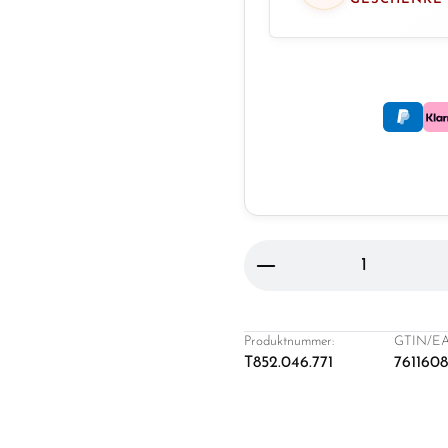
Produkt Anzahl: Gi
Produktnummer:
GTIN/EA
T852.046.771
761160