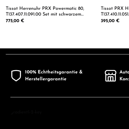
Tissot Herrenuhr PRX Powermatic 80,
Tissot PRX H
T137.407.11.091.00 Set mit schwarzem
T137.410.11.0
Lederarmband
Lederband
Regulärer Preis:
775,00 €
Regulärer Preis:
395,00 €
Produkt Anzahl: Gib den gewünschten 
Produkt
100% Echtheitsgarantie &
Auto
Herstellergarantie
Konz
Entdecken Sie Tissot