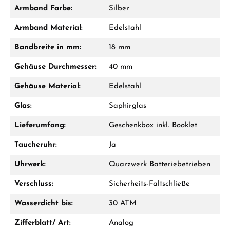
Armband Farbe:
Silber
Damon Reiners
Armband Material:
Edelstahl
Fragen? Wir beraten Sie persönlich:
Bandbreite in mm:
18 mm
Mo–Fr: 10:00 – 17:00 - Sam: 10:00 - 14:00
Gehäuse Durchmesser:
40 mm
Jetzt anrufen
Gehäuse Material:
Edelstahl
WhatsApp Chat
Glas:
Saphirglas
Lieferumfang:
Geschenkbox inkl. Booklet
Taucheruhr:
Ja
Ab 1.000 € Bestellwert erhalten Sie ein
Geschenk im Warenkorb.
Uhrwerk:
Quarzwerk Batteriebetrieben
GESCHENKE ANSEHEN
Verschluss:
Sicherheits-Faltschließe
Wasserdicht bis:
30 ATM
Zifferblatt/ Art:
Analog