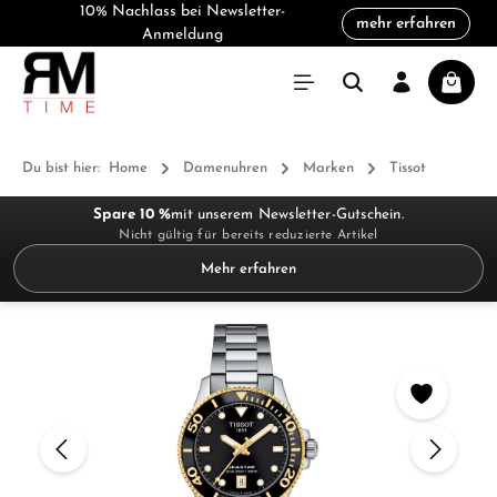
10% Nachlass bei Newsletter-
mehr erfahren
alt springen
Anmeldung
Warenk
Du bist hier:
Home
Damenuhren
Marken
Tissot
Spare 10 %
mit unserem Newsletter-Gutschein.
Nicht gültig für bereits reduzierte Artikel
Mehr erfahren
Bildergalerie überspringen