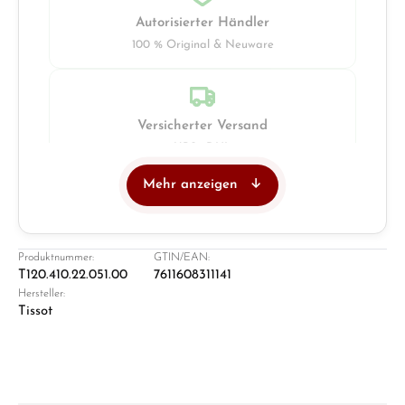
Autorisierter Händler
100 % Original & Neuware
Versicherter Versand
UPS · DHL
Mehr anzeigen
Juwelier
Ladengeschäft in Solingen
Produktnummer:
GTIN/EAN:
T120.410.22.051.00
7611608311141
Hersteller:
Tissot