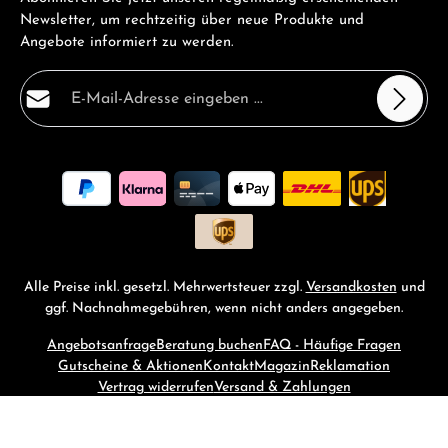
Newsletter, um rechtzeitig über neue Produkte und
Angebote informiert zu werden.
E-Mail-Adresse*
Datenschutz
Die mit einem Stern (*) markierten Felder sind
Ich habe die
Datenschutzbestimmungen
zur Kenntnis
Pflichtfelder.
genommen und die
AGB
gelesen und bin mit ihnen
einverstanden.
*
Alle Preise inkl. gesetzl. Mehrwertsteuer zzgl.
Versandkosten
und
ggf. Nachnahmegebühren, wenn nicht anders angegeben.
Angebotsanfrage
Beratung buchen
FAQ - Häufige Fragen
Gutscheine & Aktionen
Kontakt
Magazin
Reklamation
Vertrag widerrufen
Versand & Zahlungen
© 2026 RM-Time - with
by
Zenit Design