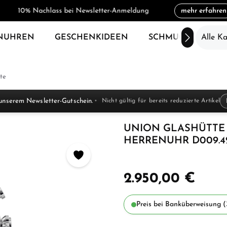
10% Nachlass bei Newsletter-Anmeldung
mehr erfahren
NUHREN
GESCHENKIDEEN
SCHMUCK
Alle K
SAL
te
unserem Newsletter-Gutschein.
Nicht gültig für bereits reduzierte Artikel
UNION GLASHÜTTE
HERRENUHR D009.427
2.950,00 €
Preis bei Banküberweisung (