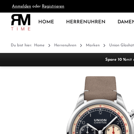
Anmelden
oder
Registrieren
springen
Zur Hauptnavigation springen
HOME
HERRENUHREN
DAME
Du bist hier:
Home
Herrenuhren
Marken
Union Glashüt
Spare 10 %
mit 
Bildergalerie überspringen