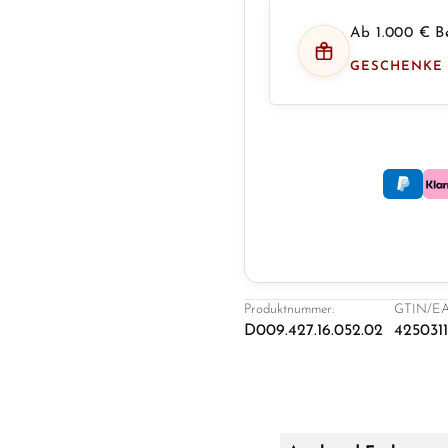
Ab 1.000 € Be
GESCHENKE
Produktnummer:
GTIN/EA
D009.427.16.052.02
425031