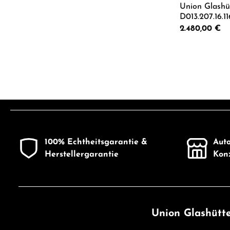
Union Glash
D013.207.16.1
Regulärer Preis:
2.480,00 €
Produkt
100% Echtheitsgarantie &
Auto
Herstellergarantie
Konz
Union Glashütte