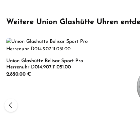
Produktgalerie überspringen
Weitere Union Glashütte Uhren entd
Union Glashütte Belisar Sport Pro
Herrenuhr D014.907.11.051.00
Regulärer Preis:
2.850,00 €
Produkt Anzahl: Gib den gewünschten 