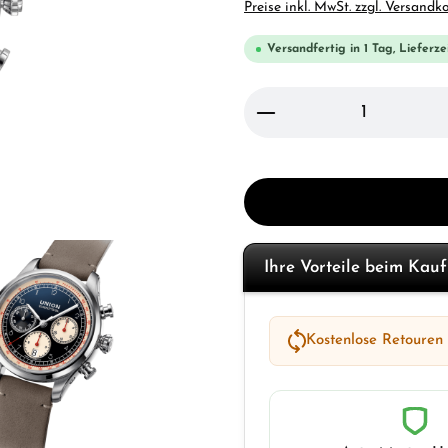
Preise inkl. MwSt. zzgl. Versandk
Versandfertig in 1 Tag, Lieferze
Produkt Anzahl: Gi
Ihre Vorteile beim Kau
Kostenlose Retouren