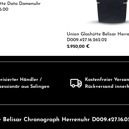
ütte Data Damenuhr
16.00
 Anzahl: Gib den gewünschten Wert ein od
Union Glashütte Belisar Herr
D009.427.16.262.02
Regulärer Preis:
2.950,00 €
Produkt Anzahl: G
risierter Händler /
Kostenfreier Versa
essionär aus Solingen
Rückversand inner
 Belisar Chronograph Herrenuhr D009.427.16.0