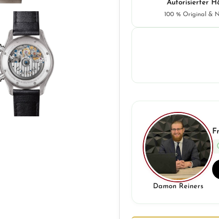
Autorisierter H
100 % Original & 
F
Damon Reiners