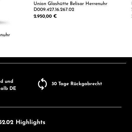
Union Glashütte Belisar Herrenuhr
D009.427.16.267.02
Regulärer Preis:
2.950,00 €
er benutze die Schaltflächen um die Anza
Produkt Anzahl: Gib den gewü
enuhr
ib den gewünschten Wert ein oder benutze
nd und
30 Tage Rückgabrecht
halb DE
52.02 Highlights