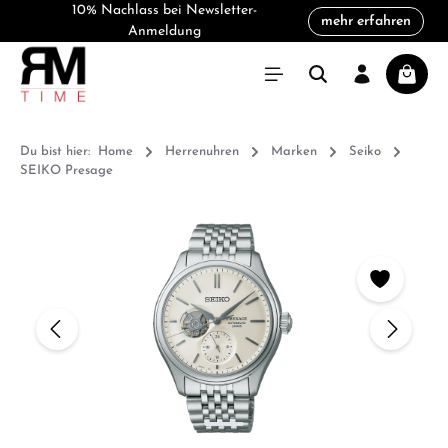
10% Nachlass bei Newsletter-
mehr erfahren
alt springen
Anmeldung
Warenk
Du bist hier:
Home
Herrenuhren
Marken
Seiko
SEIKO Presage
Bildergalerie überspringen