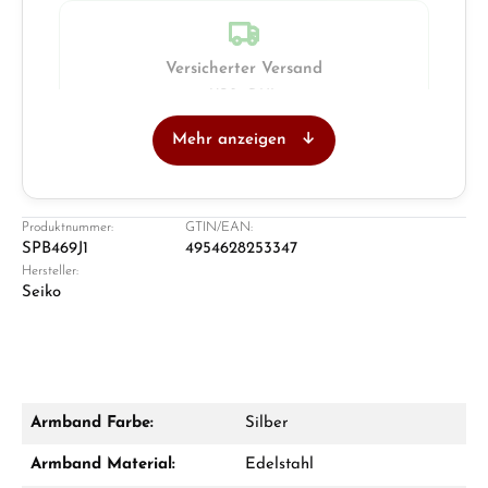
Versicherter Versand
UPS · DHL
Mehr anzeigen
Juwelier
Ladengeschäft in Solingen
Produktnummer:
GTIN/EAN:
SPB469J1
4954628253347
Hersteller:
Seiko
Armband Farbe:
Silber
Damon Reiners
Armband Material:
Edelstahl