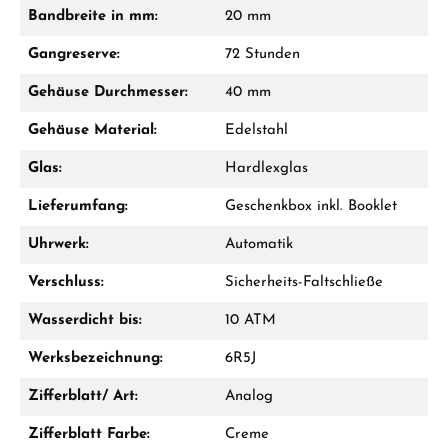
Fragen? Wir beraten Sie persönlich:
Bandbreite in mm:
20 mm
Mo–Fr: 10:00 – 17:00 - Sam: 10:00 - 14:00
Gangreserve:
72 Stunden
Jetzt anrufen
Gehäuse Durchmesser:
40 mm
WhatsApp Chat
Gehäuse Material:
Edelstahl
Glas:
Hardlexglas
Lieferumfang:
Geschenkbox inkl. Booklet
Ab 1.000 € Bestellwert erhalten Sie ein
Geschenk im Warenkorb.
Uhrwerk:
Automatik
GESCHENKE ANSEHEN
Verschluss:
Sicherheits-Faltschließe
Wasserdicht bis:
10 ATM
Werksbezeichnung:
6R5J
Zifferblatt/ Art:
Analog
Zifferblatt Farbe:
Creme
Hersteller- & Produktsicherheit