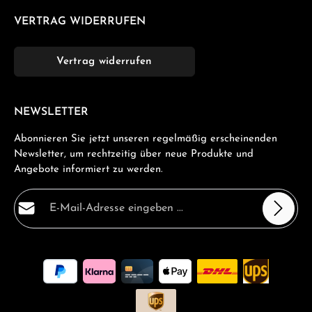
VERTRAG WIDERRUFEN
Vertrag widerrufen
NEWSLETTER
Abonnieren Sie jetzt unseren regelmäßig erscheinenden
Newsletter, um rechtzeitig über neue Produkte und
Angebote informiert zu werden.
E-Mail-Adresse*
Datenschutz
Die mit einem Stern (*) markierten Felder sind
Ich habe die
Datenschutzbestimmungen
zur Kenntnis
Pflichtfelder.
genommen und die
AGB
gelesen und bin mit ihnen
einverstanden.
*