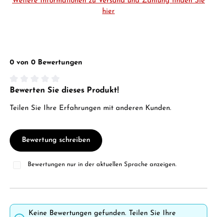
Weitere Informationen zu Versand und Zahlung finden Sie
hier
0 von 0 Bewertungen
Bewerten Sie dieses Produkt!
Durchschnittliche Bewertung von 0 von 5 Sternen
Teilen Sie Ihre Erfahrungen mit anderen Kunden.
Bewertung schreiben
Bewertungen nur in der aktuellen Sprache anzeigen.
Keine Bewertungen gefunden. Teilen Sie Ihre