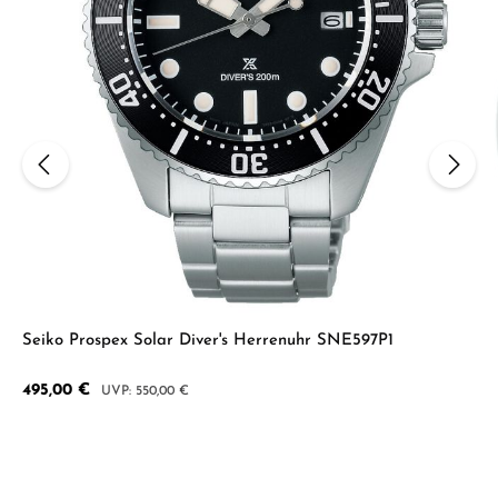
Seiko Prospex Solar Diver's Herrenuhr SNE597P1
Verkaufspreis:
495,00 €
Regulärer Preis:
550,00 €