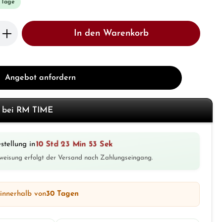
3 Tage
b den gewünschten Wert ein oder benutze 
In den Warenkorb
Angebot anfordern
f bei RM TIME
10 Std 23 Min 50 Sek
stellung in
weisung erfolgt der Versand nach Zahlungseingang.
 innerhalb von
30 Tagen