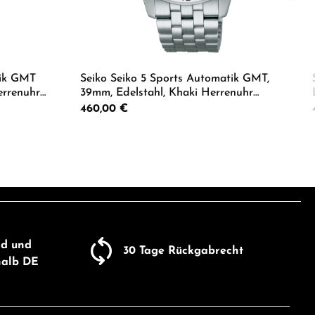
tik GMT
Seiko Seiko 5 Sports Automatik GMT,
errenuhr
39mm, Edelstahl, Khaki Herrenuhr
HDB001K1
Regulärer Preis:
460,00 €
ib den gewünschten Wert ein oder benutze
Produkt Anzahl: Gib den gewü
um die Anzahl zu erhöhen oder zu reduzie
nd und
30 Tage Rückgabrecht
halb DE