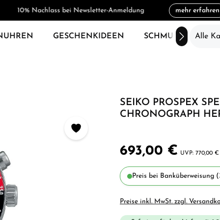
10% Nachlass bei Newsletter-Anmeldung
mehr erfahren
NUHREN
GESCHENKIDEEN
SCHMUCK
Alle K
SAL
SEIKO PROSPEX SP
CHRONOGRAPH HER
693,00 €
770,00 €
Preis bei Banküberweisung (
Preise inkl. MwSt. zzgl. Versandk