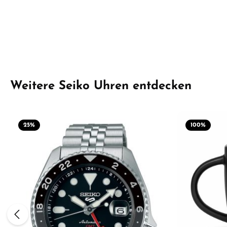
Produktgalerie überspringen
Weitere Seiko Uhren entdecken
25
%
100
%