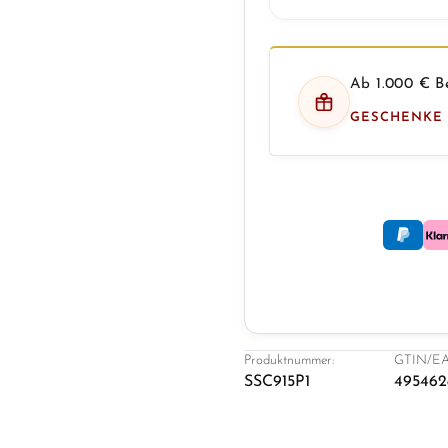
Ab 1.000 € Be
GESCHENKE
Produktnummer:
GTIN/EA
SSC915P1
495462