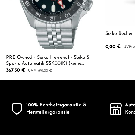
Seiko Becher
Verkaufspreis:
0,00 €
Regulär
2
PRE Owned - Seiko Herrenuhr Seiko 5
Sports Automatik SSK001K1 (keine
Neuware!)
Verkaufspreis:
367,50 €
Regulärer Preis:
490,00 €
Produkt Anzahl: Gib den gewünschten 
100% Echtheitsgarantie &
Auto
Herstellergarantie
Konz