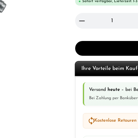
Sofort verfügbar, Lieferzeit: 1-
Produkt Anzahl: Gi
Ihre Vorteile beim Kau
Versand
heute
– bei Be
Bei Zahlung per Banküber
Kostenlose Retouren