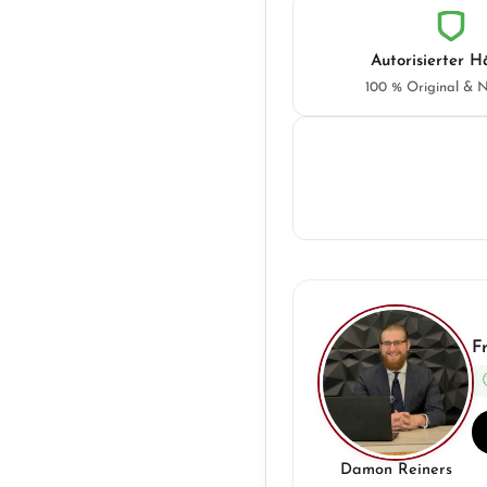
Autorisierter H
100 % Original & 
F
Damon Reiners