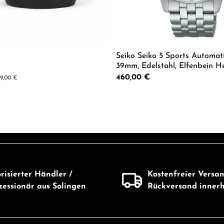
Seiko Seiko 5 Sports Automa
39mm, Edelstahl, Elfenbein H
HDB002K1
Regulärer Preis:
460,00 €
er Preis:
9,00 €
Produkt Anzahl: G
Wert ein oder benutze die Schaltflächen 
risierter Händler /
Kostenfreier Versa
essionär aus Solingen
Rückversand inner