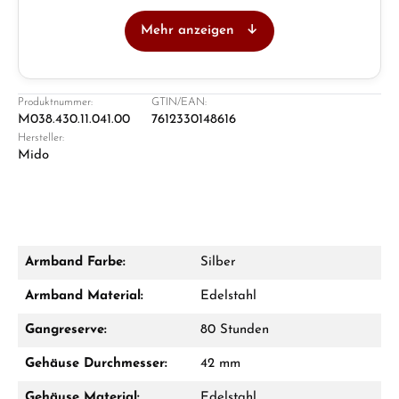
Mehr anzeigen
Juwelier
Ladengeschäft in Solingen
Produktnummer:
GTIN/EAN:
M038.430.11.041.00
7612330148616
Hersteller:
Mido
Armband Farbe:
Silber
Damon Reiners
Armband Material:
Edelstahl
Fragen? Wir beraten Sie persönlich:
Gangreserve:
80 Stunden
Mo–Fr: 10:00 – 17:00 - Sam: 10:00 - 14:00
Gehäuse Durchmesser:
42 mm
Jetzt anrufen
Gehäuse Material:
Edelstahl