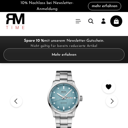
10% Nachlass bei Newsletter-
mehr erfahren
alt springen
Anmeldung
Warenk
Spare 10 %
mit unserem Newsletter-Gutschein.
Nicht gültig für bereits reduzierte Artikel
Mehr erfahren
Bildergalerie überspringen