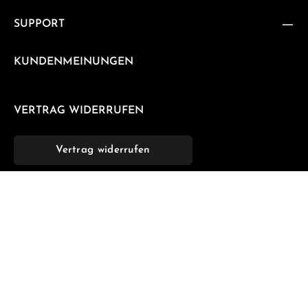
SUPPORT
KUNDENMEINUNGEN
VERTRAG WIDERRUFEN
Vertrag widerrufen
NEWSLETTER
Abonnieren Sie jetzt unseren regelmäßig erscheinenden
Newsletter, um rechtzeitig über neue Produkte und
Angebote informiert zu werden.
E-Mail-Adresse*