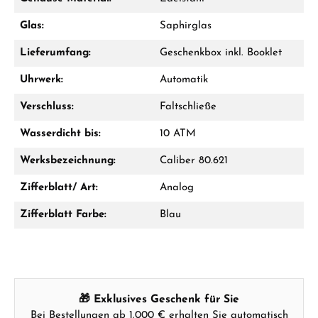
WhatsApp Chat
Glas:
Saphirglas
Lieferumfang:
Geschenkbox inkl. Booklet
Uhrwerk:
Automatik
Ab 1.000 € Bestellwert erhalten Sie ein
Geschenk im Warenkorb.
Verschluss:
Faltschließe
GESCHENKE ANSEHEN
Wasserdicht bis:
10 ATM
Werksbezeichnung:
Caliber 80.621
Zifferblatt/ Art:
Analog
Zifferblatt Farbe:
Blau
Hersteller- & Produktsicherheit
🎁 Exklusives Geschenk für Sie
Bei Bestellungen ab 1.000 € erhalten Sie automatisch