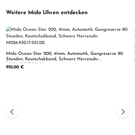
Produktgalerie überspringen
Weitere Mido Uhren entdecken
Mido Ocean Star 200, 41mm, Automatik, Gangreserve 80
Stunden, Kautschukband, Schwarz Herrenuhr
M026.930.17.051.00
Regulärer Preis:
910,00 €