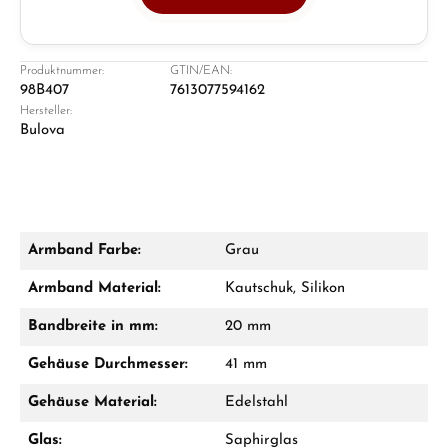
Juwelier
Ladengeschäft in Solingen
Produktnummer:
GTIN/EAN:
98B407
7613077594162
Hersteller:
Bulova
Armband Farbe:
Grau
Damon Reiners
Armband Material:
Kautschuk, Silikon
Fragen? Wir beraten Sie persönlich:
Bandbreite in mm:
20 mm
Mo–Fr: 10:00 – 17:00 - Sam: 10:00 - 14:00
Gehäuse Durchmesser:
41 mm
Jetzt anrufen
Gehäuse Material:
Edelstahl
WhatsApp Chat
Glas:
Saphirglas