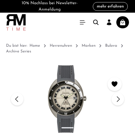
10% Nachlass bei Newsletter-
mehr erfahren
alt springen
Anmeldung
Warenk
Du bist hier:
Home
Herrenuhren
Marken
Bulova
Archive Series
Bildergalerie überspringen