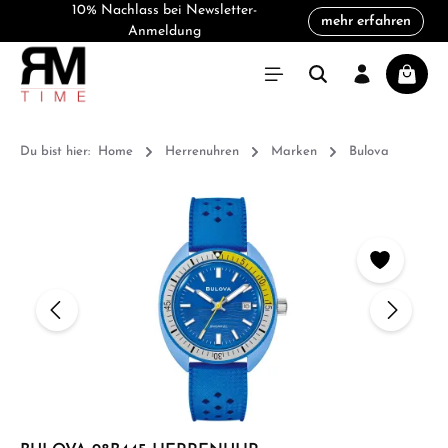
10% Nachlass bei Newsletter-
mehr erfahren
alt springen
Anmeldung
Warenk
Du bist hier:
Home
Herrenuhren
Marken
Bulova
Bildergalerie überspringen