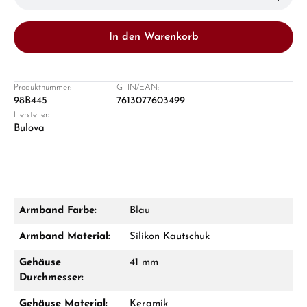
In den Warenkorb
Produktnummer:
GTIN/EAN:
98B445
7613077603499
Hersteller:
Damon Reiners
Bulova
Fragen? Wir beraten Sie persönlich:
Mo–Fr: 10:00 – 17:00 - Sam: 10:00 - 14:00
Jetzt anrufen
Armband Farbe:
Blau
WhatsApp Chat
Armband Material:
Silikon Kautschuk
Gehäuse
41 mm
Durchmesser:
Ab 1.000 € Bestellwert erhalten Sie ein
Gehäuse Material:
Keramik