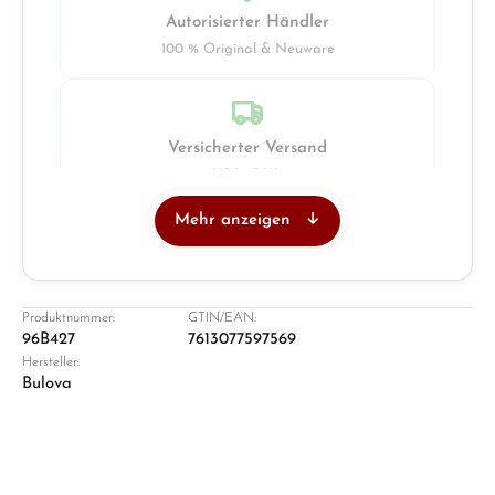
Autorisierter Händler
100 % Original & Neuware
Versicherter Versand
UPS · DHL
Mehr anzeigen
Juwelier
Ladengeschäft in Solingen
Produktnummer:
GTIN/EAN:
96B427
7613077597569
Hersteller:
Bulova