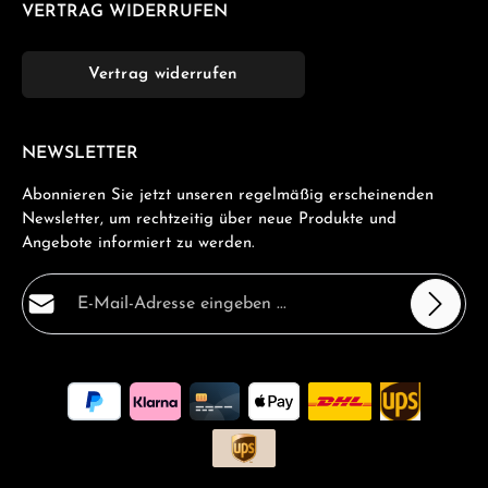
VERTRAG WIDERRUFEN
Vertrag widerrufen
NEWSLETTER
Abonnieren Sie jetzt unseren regelmäßig erscheinenden
Newsletter, um rechtzeitig über neue Produkte und
Angebote informiert zu werden.
E-Mail-Adresse*
Datenschutz
Die mit einem Stern (*) markierten Felder sind
Ich habe die
Datenschutzbestimmungen
zur Kenntnis
Pflichtfelder.
genommen und die
AGB
gelesen und bin mit ihnen
einverstanden.
*