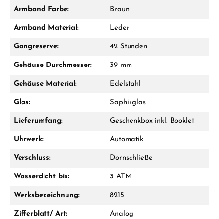
Armband Farbe:
Braun
Damon Reiners
Armband Material:
Leder
Fragen? Wir beraten Sie persönlich:
Gangreserve:
42 Stunden
Mo–Fr: 10:00 – 17:00 - Sam: 10:00 - 14:00
Gehäuse Durchmesser:
39 mm
Jetzt anrufen
Gehäuse Material:
Edelstahl
WhatsApp Chat
Glas:
Saphirglas
Lieferumfang:
Geschenkbox inkl. Booklet
Uhrwerk:
Automatik
Ab 1.000 € Bestellwert erhalten Sie ein
Geschenk im Warenkorb.
Verschluss:
Dornschließe
GESCHENKE ANSEHEN
Wasserdicht bis:
3 ATM
Werksbezeichnung:
8215
Zifferblatt/ Art:
Analog