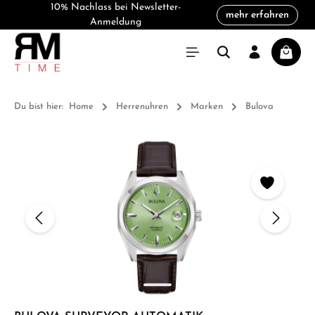
10% Nachlass bei Newsletter-
mehr erfahren
alt springen
Anmeldung
Warenk
Du bist hier:
Home
Herrenuhren
Marken
Bulova
Bildergalerie überspringen