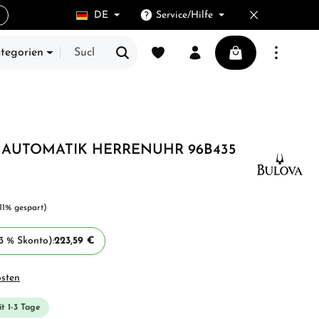
DE
Service/Hilfe
Du hast 0 Produkte auf dem Merkze
Warenkorb enthält
ategorien
E
AUTOMATIK HERRENUHR 96B435
11% gespart)
3 % Skonto):
223,59 €
osten
it 1-3 Tage