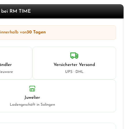
f bei RM TIME
 innerhalb von
30 Tagen
ändler
Versicherter Versand
Neuware
UPS · DHL
Juwelier
Ladengeschäft in Solingen