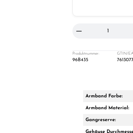
Produkt Anzahl: Gi
Produktnummer:
GTIN/EA
96B435
761307
Armband Farbe:
Armband Material:
Gangreserve:
Gehäuse Durchmesse