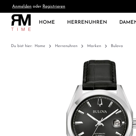
Anmelden
oder
Registrieren
springen
Zur Hauptnavigation springen
HOME
HERRENUHREN
DAME
Du bist hier:
Home
Herrenuhren
Marken
Bulova
Bildergalerie überspringen