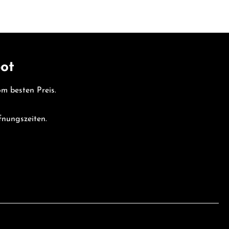
bot
vom besten Preis.
fnungszeiten.