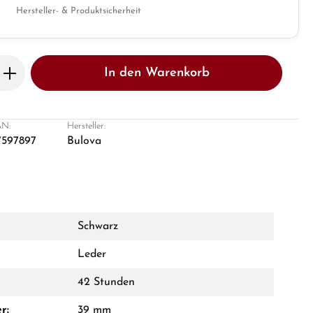
Hersteller- & Produktsicherheit
b den gewünschten Wert ein oder benutze 
In den Warenkorb
N:
Hersteller:
7597897
Bulova
Schwarz
Leder
42 Stunden
r:
39 mm