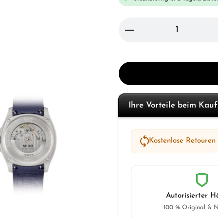
Produkt Anzahl: Gi
Ihre Vorteile beim Kau
Kostenlose Retouren
Autorisierter H
100 % Original & 