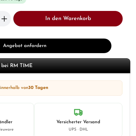
b den gewünschten Wert ein oder benutze 
In den Warenkorb
Angebot anfordern
f bei RM TIME
 innerhalb von
30 Tagen
ändler
Versicherter Versand
Neuware
UPS · DHL