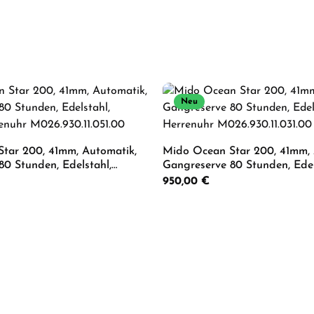
Neu
tar 200, 41mm, Automatik,
Mido Ocean Star 200, 41mm, 
80 Stunden, Edelstahl,
Gangreserve 80 Stunden, Edels
enuhr M026.930.11.051.00
Herrenuhr M026.930.11.031.00
Regulärer Preis:
950,00 €
Wert ein oder benutze die Schaltflächen 
 Anzahl: Gib den gewünschten Wert ein od
Produkt Anzahl: G