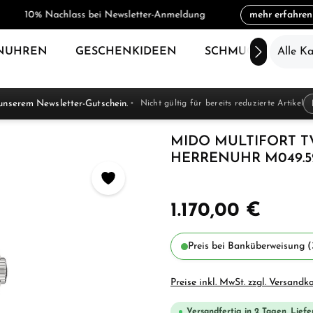
10% Nachlass bei Newsletter-Anmeldung
mehr erfahren
NUHREN
GESCHENKIDEEN
SCHMUCK
Alle K
SAL
unserem Newsletter-Gutschein.
Nicht gültig für bereits reduzierte Artikel
MIDO MULTIFORT TV
HERRENUHR M049.526
1.170,00 €
Preis bei Banküberweisung (
Preise inkl. MwSt. zzgl. Versandk
Versandfertig in 2 Tagen, Liefe