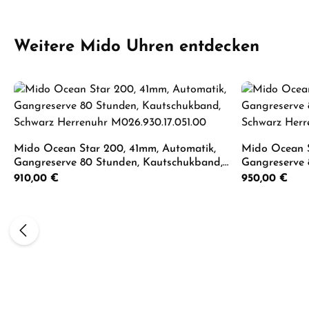
Produktgalerie überspringen
Weitere Mido Uhren entdecken
Mido Ocean Star 200, 41mm, Automatik,
Mido Ocean S
Gangreserve 80 Stunden, Kautschukband,
Gangreserve 
Schwarz Herrenuhr M026.930.17.051.00
Schwarz Herr
Regulärer Preis:
910,00 €
Regulärer Preis:
950,00 €
Produkt Anzahl: Gib den gewünschten 
Produkt