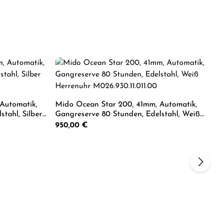
Automatik,
Mido Ocean Star 200, 41mm, Automatik,
tahl, Silber
Gangreserve 80 Stunden, Edelstahl, Weiß
Herrenuhr M026.930.11.011.00
Regulärer Preis:
950,00 €
um die Anzahl zu erhöhen oder zu reduzie
er benutze die Schaltflächen um die Anza
ib den gewünschten Wert ein oder benutze
Produkt Anzahl: Gib den gewü