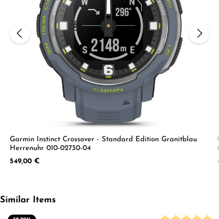
Garmin Instinct Crossover - Standard Edition Granitblau
Herrenuhr 010-02730-04
Regulärer Preis:
549,00 €
Produktgalerie überspringen
Similar Items