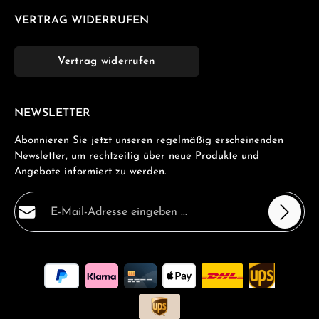
02785-55 erhalten Sie nicht nur eine Uhr, sondern einen zuverlässigen
VERTRAG WIDERRUFEN
Partner für ein gesünderes und aktiveres Leben. Entdecken Sie alle
Möglichkeiten und erleben Sie Ihr bestes Selbst.
Vertrag widerrufen
NEWSLETTER
Abonnieren Sie jetzt unseren regelmäßig erscheinenden
Newsletter, um rechtzeitig über neue Produkte und
Angebote informiert zu werden.
E-Mail-Adresse*
Datenschutz
Die mit einem Stern (*) markierten Felder sind
Ich habe die
Datenschutzbestimmungen
zur Kenntnis
Pflichtfelder.
genommen und die
AGB
gelesen und bin mit ihnen
einverstanden.
*