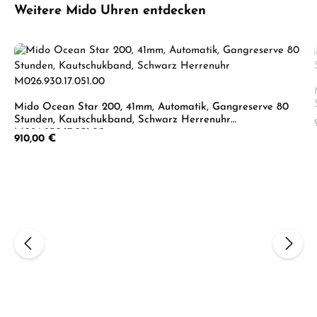
Produktgalerie überspringen
Weitere Mido Uhren entdecken
Mido Ocean Star 200, 41mm, Automatik, Gangreserve 80
Stunden, Kautschukband, Schwarz Herrenuhr
M026.930.17.051.00
Regulärer Preis:
910,00 €