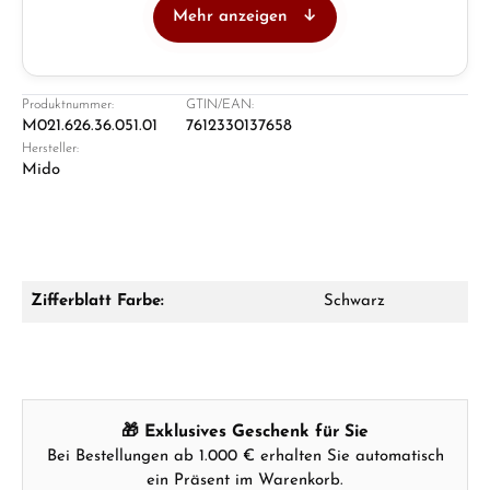
Mehr anzeigen
Juwelier
Ladengeschäft in Solingen
Produktnummer:
GTIN/EAN:
M021.626.36.051.01
7612330137658
Hersteller:
Mido
Zifferblatt Farbe:
Schwarz
Damon Reiners
Fragen? Wir beraten Sie persönlich:
Mo–Fr: 10:00 – 17:00 - Sam: 10:00 - 14:00
🎁 Exklusives Geschenk für Sie
Jetzt anrufen
Bei Bestellungen ab 1.000 € erhalten Sie automatisch
ein Präsent im Warenkorb.