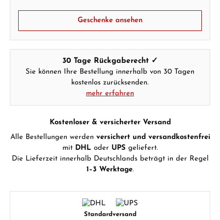
WhatsApp Chat
Geschenke ansehen
Ab 1.000 € Bestellwert erhalten Sie ein
30 Tage Rückgaberecht ✓
Geschenk im Warenkorb.
Sie können Ihre Bestellung innerhalb von 30 Tagen
GESCHENKE ANSEHEN
kostenlos zurücksenden.
mehr erfahren
Kostenloser & versicherter Versand
Alle Bestellungen werden
versichert und versandkostenfrei
mit
DHL
oder
UPS
geliefert.
Die Lieferzeit innerhalb Deutschlands beträgt in der Regel
Hersteller- & Produktsicherheit
1–3 Werktage
.
Standardversand