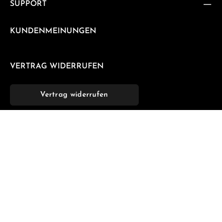
SUPPORT
KUNDENMEINUNGEN
VERTRAG WIDERRUFEN
Vertrag widerrufen
NEWSLETTER
Abonnieren Sie jetzt unseren regelmäßig erscheinenden
Newsletter, um rechtzeitig über neue Produkte und
Angebote informiert zu werden.
E-Mail-Adresse*