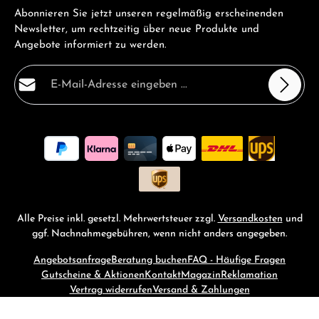
Abonnieren Sie jetzt unseren regelmäßig erscheinenden
Newsletter, um rechtzeitig über neue Produkte und
Angebote informiert zu werden.
E-Mail-Adresse*
Datenschutz
Die mit einem Stern (*) markierten Felder sind
Ich habe die
Datenschutzbestimmungen
zur Kenntnis
Pflichtfelder.
genommen und die
AGB
gelesen und bin mit ihnen
einverstanden.
*
Alle Preise inkl. gesetzl. Mehrwertsteuer zzgl.
Versandkosten
und
ggf. Nachnahmegebühren, wenn nicht anders angegeben.
Angebotsanfrage
Beratung buchen
FAQ - Häufige Fragen
Gutscheine & Aktionen
Kontakt
Magazin
Reklamation
Vertrag widerrufen
Versand & Zahlungen
© 2026 RM-Time - with
by
Zenit Design