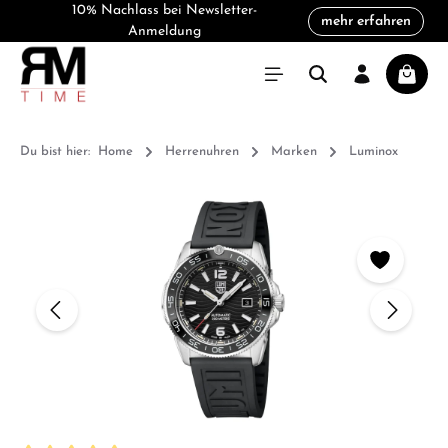
10% Nachlass bei Newsletter-
mehr erfahren
alt springen
Anmeldung
Warenk
Du bist hier:
Home
Herrenuhren
Marken
Luminox
Bildergalerie überspringen