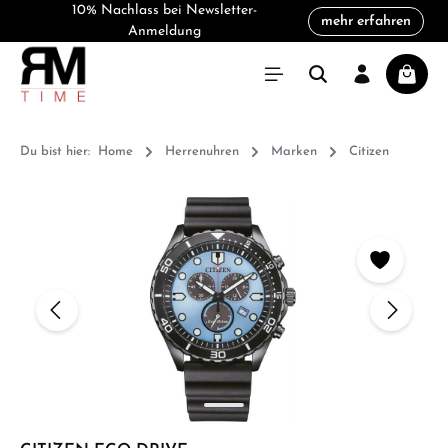
10% Nachlass bei Newsletter-
mehr erfahren
alt springen
Anmeldung
Warenk
Du bist hier:
Home
Herrenuhren
Marken
Citizen
Bildergalerie überspringen