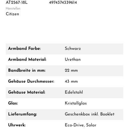
AT2567-18L
4974374339614
Hersteller:
Damon Reiners
Citizen
Fragen? Wir beraten Sie persönlich:
Mo–Fr: 10:00 – 17:00 - Sam: 10:00 - 14:00
Jetzt anrufen
Armband Farbe:
Schwarz
WhatsApp Chat
Armband Material:
Urethan
Bandbreite in mm:
22 mm
Gehäuse Durchmesser:
43 mm
Ab 1.000 € Bestellwert erhalten Sie ein
Geschenk im Warenkorb.
Gehäuse Material:
Edelstahl
GESCHENKE ANSEHEN
Glas:
Kristallglas
Lieferumfang:
Geschenkbox inkl. Booklet
Uhrwerk:
Eco-Drive, Solar