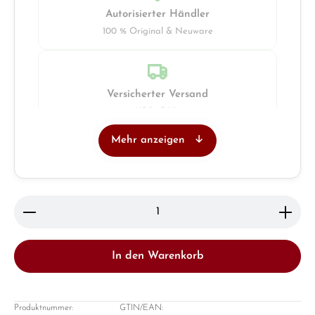
Autorisierter Händler
100 % Original & Neuware
Versicherter Versand
UPS · DHL
Mehr anzeigen
Juwelier
Ladengeschäft in Solingen
Produkt Anzahl: Gib den gewünschten Wert ein ode
In den Warenkorb
Produktnummer:
GTIN/EAN: