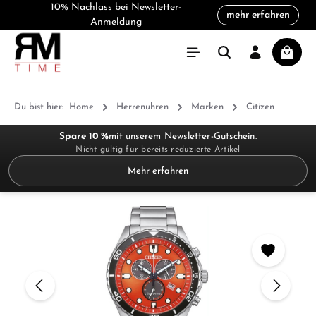
10% Nachlass bei Newsletter-
mehr erfahren
alt springen
Anmeldung
Warenk
Du bist hier:
Home
Herrenuhren
Marken
Citizen
Spare 10 %
mit unserem Newsletter-Gutschein.
Nicht gültig für bereits reduzierte Artikel
Mehr erfahren
Bildergalerie überspringen