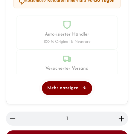
Kostenlose Retouren innerhalb von
30 Tagen
Autorisierter Händler
100 % Original & Neuware
Versicherter Versand
UPS · DHL
Mehr anzeigen
Juwelier
Ladengeschäft in Solingen
Produkt Anzahl: Gib den gewünschten Wert ein ode