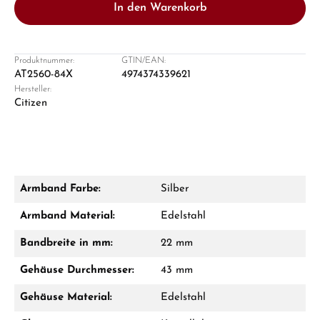
In den Warenkorb
Produktnummer:
GTIN/EAN:
AT2560-84X
4974374339621
Hersteller:
Damon Reiners
Citizen
Fragen? Wir beraten Sie persönlich:
Mo–Fr: 10:00 – 17:00 - Sam: 10:00 - 14:00
Jetzt anrufen
Armband Farbe:
Silber
WhatsApp Chat
Armband Material:
Edelstahl
Bandbreite in mm:
22 mm
Gehäuse Durchmesser:
43 mm
Ab 1.000 € Bestellwert erhalten Sie ein
Geschenk im Warenkorb.
Gehäuse Material:
Edelstahl
GESCHENKE ANSEHEN