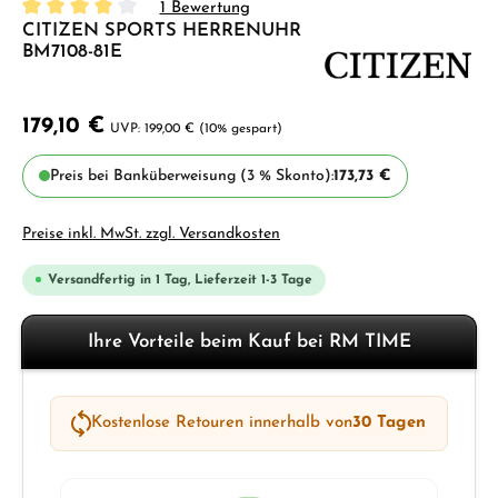
1 Bewertung
CITIZEN SPORTS HERRENUHR
Durchschnittliche Bewertung von 4 von 5 Sternen
BM7108-81E
179,10 €
199,00 €
(10% gespart)
Preis bei Banküberweisung (3 % Skonto):
173,73 €
Preise inkl. MwSt. zzgl. Versandkosten
Versandfertig in 1 Tag, Lieferzeit 1-3 Tage
Ihre Vorteile beim Kauf bei RM TIME
Kostenlose Retouren innerhalb von
30 Tagen