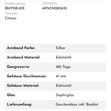
Produktnummer:
GTIN/EAN:
BM7108-81E
4974374280435
Hersteller:
Damon Reiners
Citizen
Fragen? Wir beraten Sie persönlich:
Mo–Fr: 10:00 – 17:00 - Sam: 10:00 - 14:00
Jetzt anrufen
Armband Farbe:
Silber
WhatsApp Chat
Armband Material:
Edelstahl
Gangreserve:
180 Tage
Gehäuse Durchmesser:
41 mm
Ab 1.000 € Bestellwert erhalten Sie ein
Geschenk im Warenkorb.
Gehäuse Material:
Edelstahl
GESCHENKE ANSEHEN
Glas:
Saphirglas
Lieferumfang:
Geschenkbox inkl. Booklet