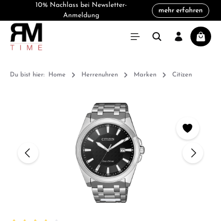
10% Nachlass bei Newsletter-
mehr erfahren
alt springen
Anmeldung
Warenk
Du bist hier:
Home
Herrenuhren
Marken
Citizen
Bildergalerie überspringen