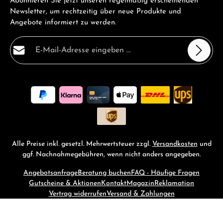
Abonnieren Sie jetzt unseren regelmäßig erscheinenden
Newsletter, um rechtzeitig über neue Produkte und
Angebote informiert zu werden.
E-Mail-Adresse*
Datenschutz
Die mit einem Stern (*) markierten Felder sind
Ich habe die
Datenschutzbestimmungen
zur Kenntnis
Pflichtfelder.
genommen und die
AGB
gelesen und bin mit ihnen
einverstanden.
*
Alle Preise inkl. gesetzl. Mehrwertsteuer zzgl.
Versandkosten
und
ggf. Nachnahmegebühren, wenn nicht anders angegeben.
Angebotsanfrage
Beratung buchen
FAQ - Häufige Fragen
Gutscheine & Aktionen
Kontakt
Magazin
Reklamation
Vertrag widerrufen
Versand & Zahlungen
© 2026 RM-Time - with
by
Zenit Design